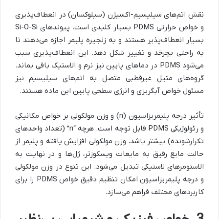
نقش اتم‌های سیلیسیم-اکسیژن (سیلوکسان) در انعطاف‌پذیری
و خواص حرارتی PDMS بسیار کلیدی است. پیوندهای Si-O-Si
بسیار انعطاف‌پذیر هستند و به زنجیره پلیمر اجازه می‌دهند تا
به راحتی بچرخد و تغییر شکل دهد. این انعطاف‌پذیری سبب
می‌شود PDMS در دماهای پایین نیز نرم و الاستیک باقی بماند.
گروه‌های متیل غیرقطبی متصل به اتم‌های سیلیسیم نیز
مسئول خواص آبگریزی و انرژی سطحی پایین این ماده هستند.
تأثیر درجه پلیمریزاسیون (n) و وزن مولکولی بر خواص مکانیکی
و رئولوژیکی PDMS قابل توجه است. هرچه “n” (تعداد واحدهای
تکرارشونده) بیشتر باشد، وزن مولکولی افزایش یافته و پلیمر از
حالت مایع رقیق به مایعات ویسکوزتر، ژل‌ها و در نهایت به
الاستومرهای لاستیکی تبدیل می‌شود. این تنوع در وزن مولکولی
و درجه پلیمریزاسیون امکان تنظیم دقیق خواص PDMS را برای
کاربردهای مختلف فراهم می‌سازد.