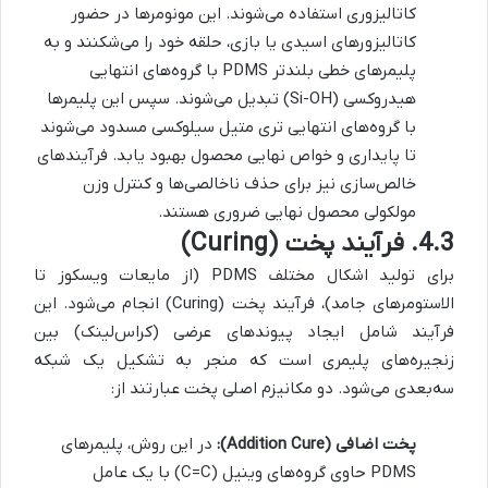
کاتالیزوری استفاده می‌شوند. این مونومرها در حضور
کاتالیزورهای اسیدی یا بازی، حلقه خود را می‌شکنند و به
پلیمرهای خطی بلندتر PDMS با گروه‌های انتهایی
هیدروکسی (Si-OH) تبدیل می‌شوند. سپس این پلیمرها
با گروه‌های انتهایی تری متیل سیلوکسی مسدود می‌شوند
تا پایداری و خواص نهایی محصول بهبود یابد. فرآیندهای
خالص‌سازی نیز برای حذف ناخالصی‌ها و کنترل وزن
مولکولی محصول نهایی ضروری هستند.
4.3. فرآیند پخت (Curing)
برای تولید اشکال مختلف PDMS (از مایعات ویسکوز تا
الاستومرهای جامد)، فرآیند پخت (Curing) انجام می‌شود. این
فرآیند شامل ایجاد پیوندهای عرضی (کراس‌لینک) بین
زنجیره‌های پلیمری است که منجر به تشکیل یک شبکه
سه‌بعدی می‌شود. دو مکانیزم اصلی پخت عبارتند از:
پخت اضافی (Addition Cure):
در این روش، پلیمرهای
PDMS حاوی گروه‌های وینیل (C=C) با یک عامل