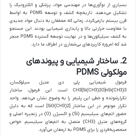
بسیاری از نوآوری‌ها در مهندسی مواد، پزشکی و الکترونیک را
تشکیل می‌دهند. تاریخچه کشف و توسعه PDMS به اواسط
قرن بیستم بازمی‌گردد، زمانی که محققان به دنبال مواد جدیدی
با مقاومت حرارتی بالا و پایداری شیمیایی بودند. این جستجو
به کشف سیلیکون‌ها و در نهایت توسعه گسترده PDMS منجر
شد که امروزه کاربردهای بی‌شماری در اطراف ما دارد.
2. ساختار شیمیایی و پیوندهای
مولکولی PDMS
فرمول شیمیایی پلی دی متیل سیلوکسان،
CH3[Si(CH3)2O]nSi(CH3)3 است. این فرمول، ساختار
تکرارشونده و خطی این پلیمر را به وضوح نشان می‌دهد. واحد
تکرار مونومر در این ساختار [SiO(CH3)2] است که به دلیل
حضور اتم‌های سیلیسیم (Si) و اکسیژن (O) در زنجیره اصلی و
گروه‌های متیل (CH3) متصل به اتم‌های سیلیسیم، خواص
منحصربه‌فردی را برای PDMS به ارمغان می‌آورد.