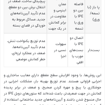
پیچیدگی ساخت، ضعف در
فاصله
ممان
پا باز (با
انتقال برش بین دو مقطع،
بین دو
اینرسی و
تسمه/
عدم تأیید آیین‌نامه‌های
IPE با
مقاومت در
ورق)
جدید، مسائل مربوط به
ورق یا
برابر کمانش
خوردگی در فضای بسته
تسمه
در یک جهت
اتصال دو
عدم توزیع یکنواخت تنش،
IPE با
سهولت
عدم تأیید آیین‌نامه‌ها،
بست‌دار
بست‌های
نسبی در
ضعف در عملکرد لرزه‌ای،
مورب یا
اجرا
خطر کمانش موضعی
افقی
این روش‌ها، با وجود افزایش سطح مقطع، دارای معایب ساختاری و
اجرایی فراوانی هستند. عدم توزیع بهینه بار، مشکلات اجرایی در
جوشکاری یا پیچ و مهره کردن صحیح، و ضعف در برابر پدیده
کمانش در جهت ضعیف‌تر، باعث شده‌اند که ستون‌های دوبل IPE در
حال منسوخ شدن باشند و آیین‌نامه‌های جدید ساختمانی استفاده از