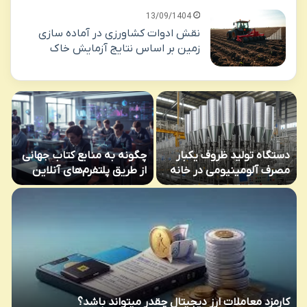
13/09/1404
نقش ادوات کشاورزی در آماده سازی
زمین بر اساس نتایج آزمایش خاک
دستگاه تولید ظروف یکبار
چگونه به منابع کتاب جهانی
م
مصرف آلومینیومی در خانه
از طریق پلتفرم‌های آنلاین
ش
دست یابیم؟
ب
ن
چ
کارمزد معاملات ارز دیجیتال چقدر میتواند باشد؟
ک