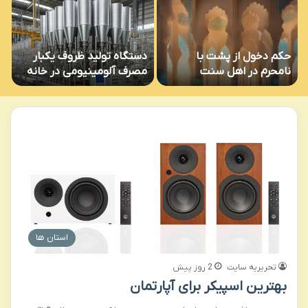
ن
حکم دخول از پشت با
دستگاه تولید ظروف یکبار
آ
نامحرم در اهل سنت
مصرف آلومینیومی در خانه
و
چیست؟
استان ها
تحریریه سایت
2 روز پیش
بهترین اسپیکر برای آپارتمان