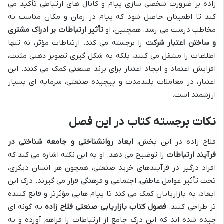
زاده بر ضرورت شخصی سازی پیام و کانال های ارتباطی تأکید می
کند تا اطمینان حاصل شود که پیام در زمان و مکان مناسب به
مخاطب درست می رسد. همچنین، او
تأثیر ارتباطات بر ادراک مشتری
و ساختن اعتبار شرکت
را برجسته می کند. ارتباطات مؤثر، نه تنها
اطلاعات را منتقل می کنند، بلکه به شکل گیری تصویر ذهنی مثبت،
افزایش اعتماد و ایجاد اعتبار برای برند صنعتی کمک می کنند. این
اعتبار، در معاملات بلندمدت و پیچیده صنعتی، سرمایه ای بسیار
ارزشمند است.
نکات برجسته کتاب در این فصل
فلاح زاده در این بخش،
ابعاد روانشناختی و جامعه شناختی در
فرآیند ارتباطات
را توضیح می دهد. او به این نکته اشاره می کند که
افراد درگیر در فرآیندهای خرید صنعتی، همچون هر انسان دیگری،
تحت تأثیر عوامل عاطفی، اجتماعی و فرهنگی قرار می گیرند. درک این
ابعاد، به بازاریابان کمک می کند تا پیام هایی مؤثرتر و قانع کننده
تر طراحی کنند.
فصول کتاب بازاریابی صنعتی فلاح زاده
به گونه ای
چیده شده اند که این درک جامع از ارتباطات را فراهم آورده و به