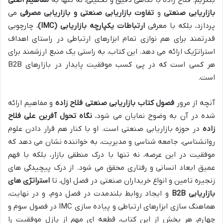
بازاریابی صنعتی
و
تفاوت بازاریابی صنعتی و بازاریابی مصرفی
می
پردازد، بلکه با معرفی
ارتباطات یکپارچه بازاریابی (IMC)
، چارچوبی
قدرتمند برای هم نوازی تمام ابزارهای ارتباطی در راستای اهداف
استراتژیک ارائه می دهد. این کتاب، به راستی یک منبع ارزشمند برای
هر کسی است که در پی کسب موفقیت پایدار در بازارهای B2B
است.
آنچه از مرور
فصول کتاب بازاریابی صنعتی فلاح زاده
و مفاهیم ارائه
شده در آن به وضوح نمایان می شود،
نگاه تحول آفرین علی فلاح
زاده
در حوزه بازاریابی صنعتی است. او با کنار هم قرار دادن علوم
روانشناسی، جامعه شناسی و مدیریت، به خواننده نشان می دهد که
موفقیت در این عرصه، نه تنها با درک منطقی بازار، بلکه با فهم
عمیق ابعاد انسانی و رفتاری محقق می شود. از درک پیچیدگی های
زنجیره تامین و انواع خریداران صنعتی در فصل اول، تا
استراتژی های
بازاریابی B2B
و ایجاد روابط بلندمدت در فصل دوم، و در نهایت،
هماهنگ سازی ابزارهای ارتباطی و پیاده سازی IMC در فصول سوم و
چهارم، هر بخش از این کتاب، قطعه ای مهم از پازل موفقیت را