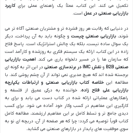
تکمیل می کند. این کتاب، عملاً یک راهنمای عملی برای
کاربرد
بازاریابی صنعتی در عمل
است.
در دنیایی که رقابت هر روز فشرده تر و مشتریان صنعتی آگاه تر می
شوند،
بازاریابی صنعتی چیست
و چگونه باید به آن پرداخت، دیگر
یک سوال ساده نیست، بلکه یک چالش استراتژیک است. پاسخ فلاح
زاده در این کتاب، ارائه یک سیستم فکری به روزشده و کارآمد است
که سازمان ها را در مسیر دلخواه یاری می کند.
اهمیت بازاریابی
صنعتی B2B
و
نقش IMC در برندسازی صنعتی
در این اثر به گونه ای
برجسته شده اند که هیچ مدیری نمی تواند از آن چشم پوشی کند. با
مطالعه این
خلاصه کتاب بازاریابی صنعتی و ارتباطات یکپارچه
بازاریابی علی فلاح زاده
، خواننده به درکی عمیق از فلسفه و
راهکارهای عملیاتی ارائه شده در کتاب دست می یابد و برای به
کارگیری این مفاهیم در کسب وکار خود آماده می شود. برای کسب
دیدی جامع تر و تسلط کامل بر این مفاهیم ارزشمند، مطالعه کامل
کتاب قویاً توصیه می گردد؛ چرا که هر صفحه از آن، دریچه ای نو به
سوی موفقیت های پایدار در بازارهای صنعتی می گشاید.