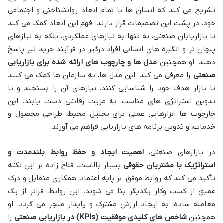
تشریح می کند که انسان ها با تمام ابعاد روانشناختی و اجتماعی
خود، در پشت این تصمیمات قرار دارند. فهم این ابعاد کمک می کند
تا بازاریابان صنعتی، نه تنها به نیازهای عملکردی، بلکه به نیازهای
پنهان تر و انگیزه های انسانی افراد درگیر در فرآیند خرید نیز پاسخ
دهند. او همچنین
مدل ها و چارچوب های ارائه شده برای بازاریابی
صنعتی
را معرفی می کند. این مدل ها، به سازمان ها کمک می کنند
تا بازار هدف خود را شناسایی کنند، نیازهای آن را بسنجند و با
تدوین استراتژی های مناسب، به مزیت رقابتی دست یابند. این
چارچوب ها ابزارهایی عملی برای تحلیل محیط، طراحی محصول و
خدمات، و تدوین برنامه های بازاریابی فراهم می آورند.
در بازارهای صنعتی،
اهمیت ایجاد و حفظ روابط بلندمدت و
استراتژیک با مشتریان حقوقی
بسیار بالاست. فلاح زاده بر این نکته
تأکید می کند که روابط موفق، بر پایه اعتماد، همکاری متقابل و درک
عمیق از کسب وکار یکدیگر بنا می شوند. این روابط، فراتر از یک
معامله ساده، به ایجاد ارزش مشترک و پایدار منجر می گردد. او
همچنین
شاخص های کلیدی موفقیت (KPIs) در بازاریابی صنعتی
را