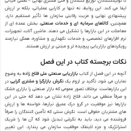
تا تولیدکنندگان، توزیع کنندگان و حتی مشتری نهایی – نقشی حیاتی
ایفا می کند. این روابط، نه تنها بر کارایی عملیاتی، بلکه بر ارزش
پیشنهادی نهایی و مزیت رقابتی سازمان ها تأثیر مستقیم دارد.
همچنین،
کالاهای سرمایه ای و خدمات صنعتی
، بخش عمده ای از
معاملات در این بازارها را تشکیل می دهند. ماشین آلات، تجهیزات،
نرم افزارهای تخصصی، و خدمات نگهداری و مشاوره، همگی نیازمند
رویکردهای بازاریابی پیچیده تر و مبتنی بر ارزش هستند.
نکات برجسته کتاب در این فصل
آنچه در این فصل از کتاب
بازاریابی صنعتی علی فلاح زاده
به وضوح
نمایان می شود، تأکید بر لزوم یک
نگرش بازارگرا و مشتری گرایی
در
این بازارهاست. برخلاف تصور عمومی که بازار صنعتی را بازاری خشک
و صرفاً منطقی می داند، فلاح زاده نشان می دهد که حتی در این
بازارها نیز موفقیت در گرو درک عمیق نیازها، خواسته ها و ارزش
های مشتریان حقوقی است. نگرش سنتی که تأمین کنندگان را صرفاً
فروشنده می دید، باید به نگرشی تبدیل شود که آن ها را شریک
استراتژیک و جزء لاینفک موفقیت سازمان می پندارد. این تغییر