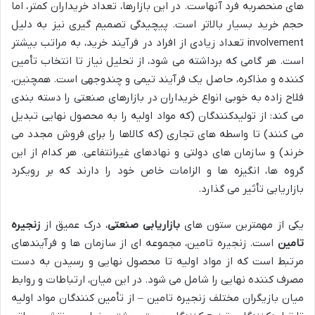
های منحصربه فرد آنهاست. در این بازارها، تعداد خریداران کمتر، اما
حجم خرید بسیار بالاتر است. پیچیدگی تصمیم گیری نیز به دلیل
involvement تعداد زیادی از افراد در فرآیند خرید، به مراتب بیشتر
است. هر گامی که برداشته می شود، از تحلیل نیاز تا انتخاب تأمین
کننده و مذاکره، حاصل یک فرآیند تیمی و چندوجهی است. همچنین،
فلاح زاده به خوبی انواع خریداران در بازارهای صنعتی را دسته بندی
می کند: از تولیدکنندگان (که مواد اولیه را به محصول نهایی تبدیل
می کنند) تا واسطه های تجاری (که کالاها را برای فروش مجدد می
خرند) و سازمان های دولتی و نهادهای غیرانتفاعی. هر کدام از این
گروه ها، انگیزه ها و الزامات خاص خود را دارند که بر رویکرد
بازاریابی تأثیر می گذارد.
یکی از مهمترین ستون های
بازاریابی صنعتی
، درک عمیق از
زنجیره
تامین
است. زنجیره تامین، مجموعه ای از سازمان ها و فرآیندهای
مرتبط است که از مواد اولیه تا محصول نهایی و رسیدن به دست
مصرف کننده نهایی را شامل می شود. در این میان، ارتباطات و روابط
میان بازیگران مختلف زنجیره تامین – از تأمین کنندگان مواد اولیه