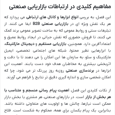
مفاهیم کلیدی در ارتباطات بازاریابی صنعتی
این فصل، به بررسی
انواع ابزارها و کانال های ارتباطی
می پردازد که
هر یک نقش ویژه ای در
بازاریابی صنعتی B2B
ایفا می کنند. از
تبلیغات سنتی و روابط عمومی که به ساخت تصویر عمومی برند کمک
می کنند، تا فروش حضوری که نقش حیاتی در ایجاد روابط عمیق و
اعتمادآفرین دارد. همچنین،
بازاریابی مستقیم
و
دیجیتال مارکتینگ
،
با ابزارهایی نظیر محتوا، شبکه های اجتماعی تخصصی، ایمیل
مارکتینگ و سئو، به سازمان ها این امکان را می دهند تا با دقت و
اثربخشی بیشتری به مخاطبان هدف خود دست یابند. اهمیت این
ابزارها در
برندسازی صنعتی
روزبه روز پررنگ تر می شود، چرا که
امکان شخصی سازی و اندازه گیری دقیق تر نتایج را فراهم می آورند.
از نکات کلیدی این فصل،
اهمیت پیام رسانی منسجم و متناسب با
هر بخش از بازار
است. در بازارهای صنعتی، هر مشتری یا بخش بازار
ممکن است نیازها، چالش ها و اولویت های متفاوتی داشته باشد.
بنابراین، یک پیام یکسان برای همه، محکوم به شکست است. فلاح