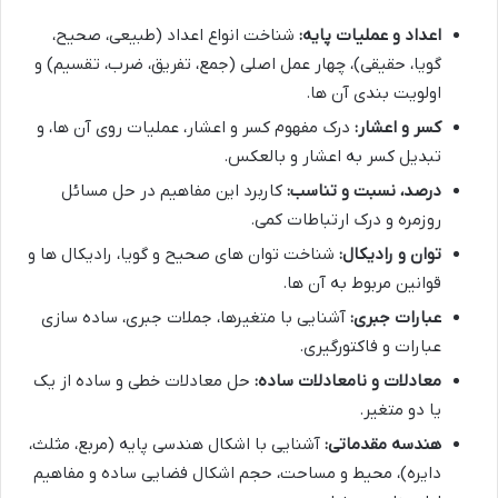
اعداد و عملیات پایه:
شناخت انواع اعداد (طبیعی، صحیح،
گویا، حقیقی)، چهار عمل اصلی (جمع، تفریق، ضرب، تقسیم) و
اولویت بندی آن ها.
کسر و اعشار:
درک مفهوم کسر و اعشار، عملیات روی آن ها، و
تبدیل کسر به اعشار و بالعکس.
درصد، نسبت و تناسب:
کاربرد این مفاهیم در حل مسائل
روزمره و درک ارتباطات کمی.
توان و رادیکال:
شناخت توان های صحیح و گویا، رادیکال ها و
قوانین مربوط به آن ها.
عبارات جبری:
آشنایی با متغیرها، جملات جبری، ساده سازی
عبارات و فاکتورگیری.
معادلات و نامعادلات ساده:
حل معادلات خطی و ساده از یک
یا دو متغیر.
هندسه مقدماتی:
آشنایی با اشکال هندسی پایه (مربع، مثلث،
دایره)، محیط و مساحت، حجم اشکال فضایی ساده و مفاهیم