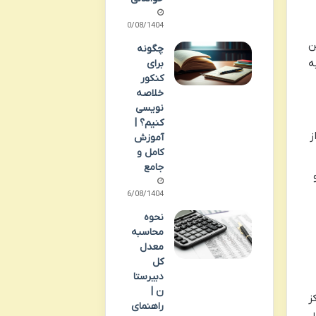
10/08/1404
ن
چگونه
ه
برای
کنکور
خلاصه
نویسی
کنیم؟ |
ز
آموزش
کامل و
جامع
06/08/1404
نحوه
محاسبه
معدل
کل
دبیرستا
ن |
ز
راهنمای