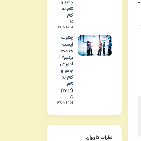
ل
جامع و
گام به
گام
30/07/1404
چگونه
ایست
خدمت
بزنیم؟ |
آموزش
جامع و
گام به
گام
(۲۰۲۳)
29/07/1404
نظرات کاربران