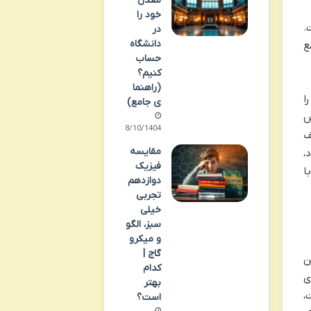
معدل
خود را
.
در
دانشگاه
ع
حساب
کنیم؟
(راهنما
ا
ی جامع)
ش
08/10/1404
ف
مقایسه
 شود،
فیزیک
ا
دوازدهم
تجربی
خیلی
سبز، الگو
و میکرو
گاج |
ن
کدام
ی
بهتر
،
است؟