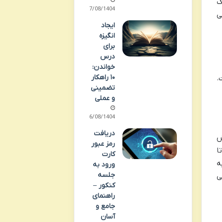
ک
17/08/1404
ی
ایجاد
انگیزه
برای
درس
خواندن:
۱۰ راهکار
.
تضمینی
و عملی
16/08/1404
دریافت
ش
رمز عبور
ا
کارت
ه
ورود به
جلسه
، می
کنکور –
راهنمای
جامع و
آسان