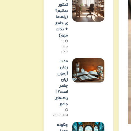
کنکور
بمانیم؟
(راهنما
ی جامع
+ نکات
مهم)
3
هفته
پیش
مدت
زمان
آزمون
زبان
چقدر
است؟ |
راهنمای
جامع
07/10/1404
چگونه