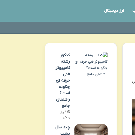
ب
ارز دیجیتال
کنکور
رشته
کامپیوتر
فنی
حرفه ای
چگونه
است؟
راهنمای
جامع
5 روز
پیش
چند سال
پشت