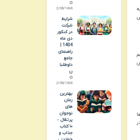
ه
12/08/1404
ن
شرایط
شرکت
در کنکور
دی ماه
1404 |
راهنمای
م
جامع
ش
داوطلبا
ن
12/08/1404
بهترین
رمان
های
نوجوان
ا
پرتقال –
ر
۱۰ کتاب
جذاب و
خواندنی