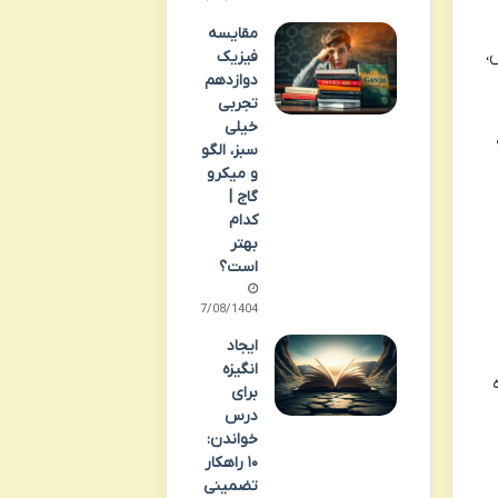
مقایسه
،
فیزیک
دوازدهم
تجربی
خیلی
سبز، الگو
و میکرو
گاج |
کدام
بهتر
است؟
17/08/1404
ایجاد
انگیزه
برای
درس
خواندن:
۱۰ راهکار
تضمینی