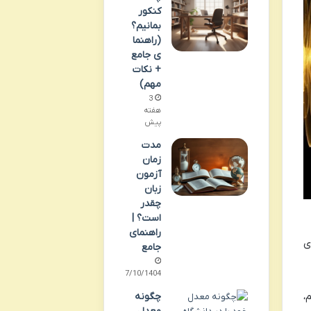
کنکور
بمانیم؟
(راهنما
ی جامع
+ نکات
مهم)
3
هفته
پیش
مدت
زمان
آزمون
زبان
چقدر
است؟ |
راهنمای
ی
جامع
07/10/1404
،
چگونه