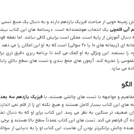
 زمینه خوبی از مباحث فیزیک یازدهم دارند و به دنبال یک منبع تستی ب
م آبی قلمچی
یک انتخاب هوشمندانه است. درسنامه های این کتاب بیشت
و به دنبال آموزش از پایه است، ممکن است برایش کافی نباشد. اما نقطه قو
اصلی آن، دسته بندی تست ها به صورت پیمانه ای (پیمانه های ۱۰ یا ۲۰ سوالی) است که به او این امکان را می ده
را بسنجد. این ویژگی به او کمک می کند تا برنامه ریزی دقیق تری برا
وسی را تجربه کند. آزمون های جمع بندی و تست های سطح بالای پایا
اده می سازد.
لگو
مفاهیم و مواجهه با تست های چالشی هستند، با
فیزیک یازدهم سه بعد
ه های این کتاب بسیار کامل هستند و هیچ نکته ای را از قلم نمی اندازند
ان ضعیف تر سنگین به نظر می رسد. این کتاب برای او که به دنبال تفک
آل فراهم می کند. تست های این کتاب عمدتاً سطح بالا هستند و برخی ا
ده چالش برانگیزتر بودن آن هاست. این کتاب او را به دنیایی از سوالا