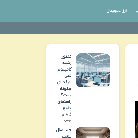
ب
ارز دیجیتال
کنکور
رشته
کامپیوتر
فنی
حرفه ای
چگونه
است؟
راهنمای
جامع
6 روز
پیش
چند سال
پشت