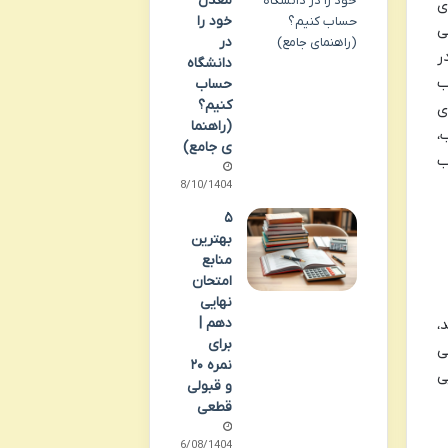
معدل
ی
خود را
ی
در
ر
دانشگاه
ب
حساب
کنیم؟
ی
(راهنما
،
ی جامع)
ب
08/10/1404
۵
بهترین
منابع
امتحان
نهایی
دهم |
،
برای
ی
نمره ۲۰
ی
و قبولی
قطعی
26/08/1404