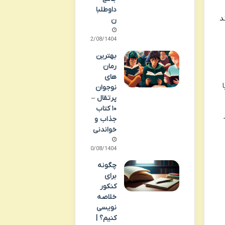
داوطلبا
د
ن
12/08/1404
بهترین
رمان
های
نوجوان
پرتقال –
۱۰ کتاب
جذاب و
خواندنی
10/08/1404
چگونه
برای
کنکور
خلاصه
نویسی
کنیم؟ |