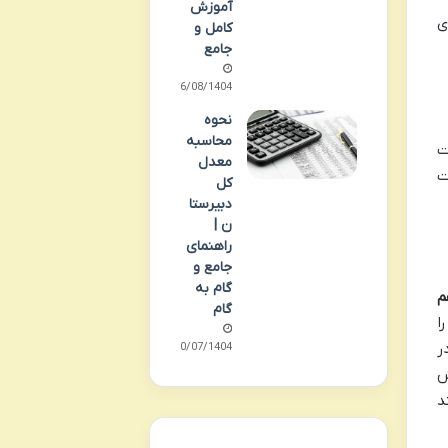
آموزش
ی
کامل و
جامع
06/08/1404
نحوه
محاسبه
ت
معدل
ت
کل
دبیرستا
ن |
راهنمای
جامع و
گام به
م
گام
ا
ر
30/07/1404
ش
د