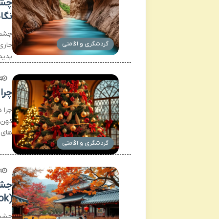
چشم
نگا
چشمه
گردشگری و اقامتی
جاری
پدید
4
چرا
چرا 
کهن 
های 
گردشگری و اقامتی
4
جشن
(Chuseok)