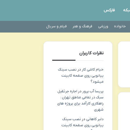
که
فارکس
خانواده
ورزشی
فرهنگ و هنر
فیلم و سریال
نظرات کاربران
خیام کاشی کار
در
نصب سینک
پیانویی روی صفحه کابینت
میشود؟
پریسا آب پرور
در
اجاره جرثقیل
سبک در تمامی مناطق تهران :
راهکاری کارآمد برای پروژه های
شهری
دلبر کاهانی
در
نصب سینک
پیانویی روی صفحه کابینت