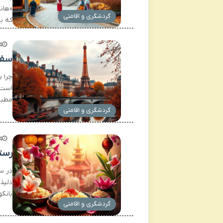
«هان
گردشگری و اقامتی
که ب
4
سفر
چرا 
است 
مطبو
گردشگری و اقامتی
4
رست
در س
دلپذ
بانکو
گردشگری و اقامتی