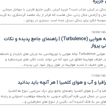
 جزیره
زندگی در کیش جذاب است؟ جزیره کیش، نگین خلیج فارس، با سواحل مرجانی
ان و آرامش مثال زدنی، سال هاست که فراتر از یک مقصد گردشگری، به گزینه
سوسه انگیز برای زندگی تبدیل شده است. بسیاری در رویای…
18/08/140
چاله هوایی (Turbulence) | راهنمای جامع پدیده و نکات
ی پرواز
چاله هوایی Turbulence چاله هوایی یا توربولانس، به جریان های ناپایدار و نامنظم
در اطراف هواپیما اطلاق می شود که می تواند باعث تکان های غیرمنتظره و
 های خفیف تا شدید هواپیما در طول پرواز شود. این پدیده،…
17/08/140
افیا و آب و هوای کلمبیا | هر آنچه باید بدانید
یا و آب و هوای کلمبیا: راهنمای جامع برای درک سرزمین تنوع ها کلمبیا،
ینی در شمال غربی قاره آمریکای جنوبی، به واسطه موقعیت استوایی و رشته
های سر به فلک کشیده آند، نگینی از تنوع های جغرافیایی و…