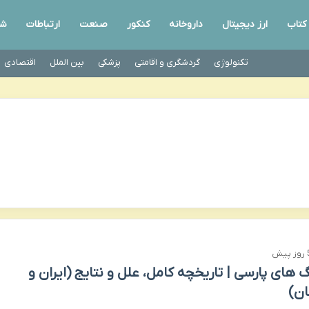
کتاب
ارز دیجیتال
داروخانه
کنکور
صنعت
ارتباطات
شب
تکنولوژی
گردشگری و اقامتی
پزشکی
بین الملل
اقتصادی
 پیش
 های پارسی | تاریخچه کامل، علل و نتایج (ایران و
ان)