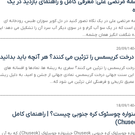
ه مرتضی علی: معرفی کامل و راهنمای بازدید در یک
ه
 مرتضی علی در یک نگاه تصور کنید در دل کویر سوزان طبس، رودخانه ای
 است که در یک سو آب گرم و در سوی دیگر آب سرد آن را تشکیل می دهد؛ ای
ه شگفت انگیز همان چشمه…
20/09/140
 درخت کریسمس را تزئین می کنند؟ هر آنچه باید بدانید
درخت کریسمس را تزئین می کنند؟ سفری به ریشه ها، نمادها و افسانه های
این سنت جهانی درخت کریسمس، نمادی جهانی از جشن و امید، به دلیل ریشه
عمیق تاریخی و فرهنگی اش تزئین می شود که…
18/09/140
واره چوسئوک کره جنوبی چیست؟ | راهنمای کامل
جشنواره چوسئوک کره جنوبی Chuseok جشنواره چوسئوک (Chuseok)، که به آن