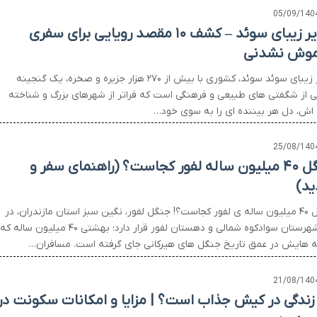
05/09/140
جزایر زیبای سوئد – کشف ۱۰ مقصد رویایی برای سفری
موش نشدنی
جزایر زیبای سوئد سوئد، کشوری با بیش از ۲۷۰ هزار جزیره و صخره، یک گنجینه
ی از شگفتی های طبیعی و فرهنگی است که فراتر از شهرهای بزرگ و شناخته
اش، دل هر بیننده ای را به سوی خود…
25/08/140
جنگل ۴۰ میلیون ساله لفور کجاست؟ (راهنمای سفر و
ید)
جنگل ۴۰ میلیون ساله ی لفور کجاست؟! جنگل لفور، نگین سبز استان مازندران، در
دل شهرستان سوادکوه شمالی و دهستان لفور قرار دارد؛ بهشتی ۴۰ میلیون ساله که
 هایش در عمق تاریخ جنگل های هیرکانی جای گرفته است. مسافران…
21/08/140
 زندگی در کیش جذاب است؟ | مزایا و امکانات سکونت در