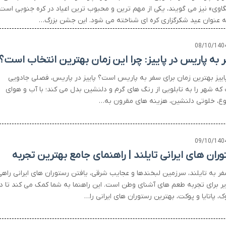
گاوی» نیز می گویند، یکی از مهم ترین و محبوب ترین اعیاد در کره جنوبی است
ه عنوان عید شکرگزاری کره ای شناخته می شود. این جشن بزرگ…
08/10/140
 به پاریس در پاییز: چرا این زمان بهترین انتخاب است؟
پاییز بهترین زمان برای سفر به پاریس است؟ پاییز در پاریس، فصلی جادویی
که شهر را به تابلویی از رنگ های گرم و دلنشین بدل می کند؛ با آب و هوای
ع، خلوتی دلنشین، هزینه های مقرون به…
09/10/140
وران های ایرانی تایلند | راهنمای جامع بهترین تجربه
فر به تایلند، سرزمین لبخندها و عجایب شرقی، یافتن رستوران های ایرانی راه
یر برای تجربه طعم های آشنای وطن است. این راهنما به شما کمک می کند تا د
ک، پاتایا و پوکت، بهترین رستوران های ایرانی را…