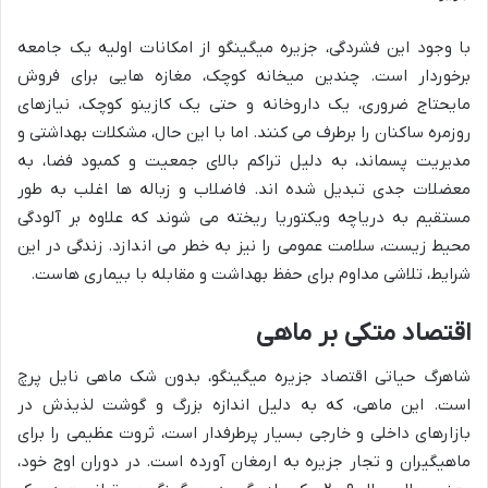
با وجود این فشردگی، جزیره میگینگو از امکانات اولیه یک جامعه
برخوردار است. چندین میخانه کوچک، مغازه هایی برای فروش
مایحتاج ضروری، یک داروخانه و حتی یک کازینو کوچک، نیازهای
روزمره ساکنان را برطرف می کنند. اما با این حال، مشکلات بهداشتی و
مدیریت پسماند، به دلیل تراکم بالای جمعیت و کمبود فضا، به
معضلات جدی تبدیل شده اند. فاضلاب و زباله ها اغلب به طور
مستقیم به دریاچه ویکتوریا ریخته می شوند که علاوه بر آلودگی
محیط زیست، سلامت عمومی را نیز به خطر می اندازد. زندگی در این
شرایط، تلاشی مداوم برای حفظ بهداشت و مقابله با بیماری هاست.
اقتصاد متکی بر ماهی
شاهرگ حیاتی اقتصاد جزیره میگینگو، بدون شک ماهی نایل پرچ
است. این ماهی، که به دلیل اندازه بزرگ و گوشت لذیذش در
بازارهای داخلی و خارجی بسیار پرطرفدار است، ثروت عظیمی را برای
ماهیگیران و تجار جزیره به ارمغان آورده است. در دوران اوج خود،