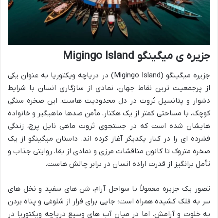
جزیره ی میگینگو Migingo Island
جزیره میگینگو (Migingo Island) در دریاچه ویکتوریا به عنوان یکی
از پرجمعیت ترین نقاط جهان، نمادی از سازگاری انسان با شرایط
دشوار و پتانسیل ثروت در دل محدودیت هاست. این صخره سنگی
کوچک، با مساحتی کمتر از یک هکتار، مأمن صدها ماهیگیر و خانواده
هایشان شده است که در جستجوی ثروت ماهی نایل پرچ، زندگی
فشرده ای را در کنار یکدیگر آغاز کرده اند. داستان میگینگو از یک
صخره متروک تا کانون مناقشات مرزی و نمادی از بقا، روایتی جذاب و
تأمل برانگیز از قدرت اراده انسان در برابر چالش هاست.
تصور یک جزیره معمولاً با سواحل آرام، شن های سفید و نخل های
سر به فلک کشیده همراه است؛ جایی برای فرار از شلوغی و پناه بردن
به خلوت و آرامش. اما در میان آب های وسیع دریاچه ویکتوریا در