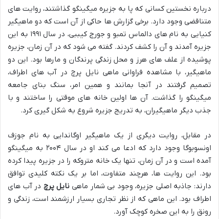
درباره نخستین کسانی که پا به جزیره میگینگو گذاشتند، روایت های
متناقضی وجود دارد. برخی گزارش ها حاکی از آن است که دو ماهیگیر
کنیایی به نام های دالماس تمبو و جورج کیببی، در سال ۱۹۹۱ به این
جزیره آمدند و آن را کشف کردند. گفته می شود که در آن زمان، جزیره
پوشیده از علف های هرز و محل زندگی پرندگان و مارها بود. این دو
ماهیگیر، با مشاهده فراوانی ماهی نایل پرچ در آب های اطراف،
تصمیم گرفتند در آنجا بمانند و همین امر، سنگ بنای جامعه
میگینگو را گذاشت. آن ها اولین خانه های موقتی را ساختند و با
جذب دیگر ماهیگیران، به تدریج جزیره شروع به شکل گیری کرد.
در مقابل، روایت دیگری از یک ماهیگیر اوگاندایی به نام جوزف
اونسوبوگا وجود دارد که ادعا می کند او در سال ۲۰۰۴ به میگینگو
آمده است و در آن زمان، تنها یک خانه متروکه را در جزیره پیدا کرده
بود. این روایت ها، هرچند متفاوت، اما بر یک نکته کلیدی توافق
دارند: جاذبه اصلی جزیره، وجود بی شمار ماهی
نایل پرچ
در آب های
اطراف بود. این ماهی که از نظر تجاری بسیار ارزشمند است، زندگی و
رونق را به این صخره کوچک آورد.