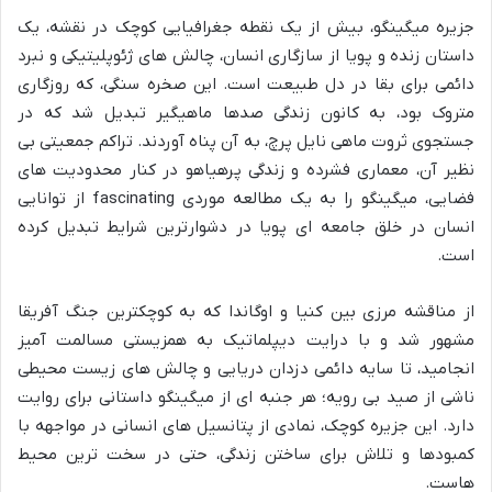
جزیره میگینگو، بیش از یک نقطه جغرافیایی کوچک در نقشه، یک
داستان زنده و پویا از سازگاری انسان، چالش های ژئوپلیتیکی و نبرد
دائمی برای بقا در دل طبیعت است. این صخره سنگی، که روزگاری
متروک بود، به کانون زندگی صدها ماهیگیر تبدیل شد که در
جستجوی ثروت ماهی نایل پرچ، به آن پناه آوردند. تراکم جمعیتی بی
نظیر آن، معماری فشرده و زندگی پرهیاهو در کنار محدودیت های
فضایی، میگینگو را به یک مطالعه موردی fascinating از توانایی
انسان در خلق جامعه ای پویا در دشوارترین شرایط تبدیل کرده
است.
از مناقشه مرزی بین کنیا و اوگاندا که به کوچکترین جنگ آفریقا
مشهور شد و با درایت دیپلماتیک به همزیستی مسالمت آمیز
انجامید، تا سایه دائمی دزدان دریایی و چالش های زیست محیطی
ناشی از صید بی رویه؛ هر جنبه ای از میگینگو داستانی برای روایت
دارد. این جزیره کوچک، نمادی از پتانسیل های انسانی در مواجهه با
کمبودها و تلاش برای ساختن زندگی، حتی در سخت ترین محیط
هاست.