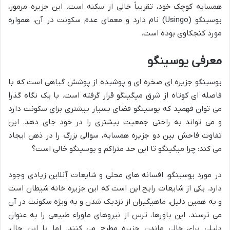
همسایه کوچک خود، تقریباً خالی از سکنه است. این جزیره مرموز،
یوسینگو (Usingo) نام دارد و معمای عدم سکونت در آن، همواره
مورد کنجکاوی بوده است.
معرفی یوسینگو
یوسینگو جزیره ای صخره ای و پوشیده از پوشش گیاهی است که با
فاصله ای کوتاه از شرق میگینگو قرار گرفته است. با یک نگاه گذرا
می توان فهمید که یوسینگو فضای بسیار بیشتری برای سکونت دارد
و می تواند به راحتی جمعیت بیشتری را در خود جای دهد. این
تفاوت فاحش بین دو جزیره همسایه، سوالی بزرگ را در ذهن ایجاد
می کند: چرا میگینگو تا این حد متراکم و یوسینگو خالی است؟
در مورد یوسینگو، افسانه های محلی و شایعات آنلاین زیادی وجود
دارد. یکی از شایعات رایج این است که این جزیره خانه شیطان است
و به همین دلیل، ماهیگیران از نزدیک شدن و به ویژه سکونت در آن
می ترسند. این باورها، ترس از نیروهای ماوراء طبیعی را به عنوان
دلیلی برای خالی ماندن جزیره مطرح می کنند. اما با این حال،