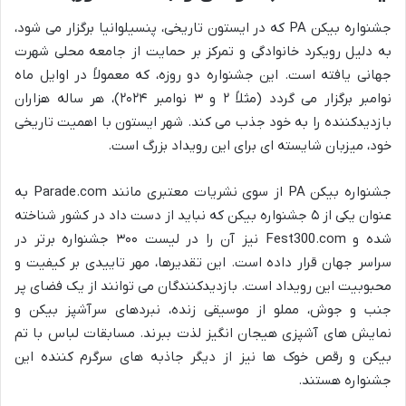
جشنواره بیکن PA که در ایستون تاریخی، پنسیلوانیا برگزار می شود،
به دلیل رویکرد خانوادگی و تمرکز بر حمایت از جامعه محلی شهرت
جهانی یافته است. این جشنواره دو روزه، که معمولاً در اوایل ماه
نوامبر برگزار می گردد (مثلاً ۲ و ۳ نوامبر ۲۰۲۴)، هر ساله هزاران
بازدیدکننده را به خود جذب می کند. شهر ایستون با اهمیت تاریخی
خود، میزبان شایسته ای برای این رویداد بزرگ است.
جشنواره بیکن PA از سوی نشریات معتبری مانند Parade.com به
عنوان یکی از ۵ جشنواره بیکن که نباید از دست داد در کشور شناخته
شده و Fest300.com نیز آن را در لیست ۳۰۰ جشنواره برتر در
سراسر جهان قرار داده است. این تقدیرها، مهر تاییدی بر کیفیت و
محبوبیت این رویداد است. بازدیدکنندگان می توانند از یک فضای پر
جنب و جوش، مملو از موسیقی زنده، نبردهای سرآشپز بیکن و
نمایش های آشپزی هیجان انگیز لذت ببرند. مسابقات لباس با تم
بیکن و رقص خوک ها نیز از دیگر جاذبه های سرگرم کننده این
جشنواره هستند.