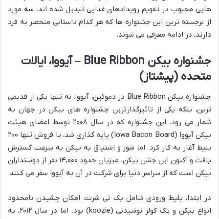
هایی محبوب در تقویم رویدادهای غذایی تبدیل شده اند. سه مورد
از برجسته ترین این جشنواره ها که هر کدام داستانی منحصر به فرد
دارند، در ادامه معرفی می شوند.
جشنواره بیکن Blue Ribbon – آیووا، ایالات
متحده (پیشتاز)
جشنواره بیکن Blue Ribbon در دموئین، آیووا، نه تنها یکی از قدیمی
ترین، بلکه یکی از تاثیرگذارترین جشنواره های بیکن در جهان به
شمار می رود. این جشنواره که در سال ۲۰۰۸ توسط اعضای هیئت
بیکن آیووا (Iowa Bacon Board) پایه گذاری شد، با فروش تنها ۲۰۰
بلیط آغاز به کار کرد. اما شور و اشتیاق به بیکن به سرعت گسترش
یافت و اکنون این جشن بیکن، میزبان حدود ۱۴,۰۰۰ نفر از دوستداران
بیکن است که از سراسر دنیا برای شرکت در آن به آیووا سفر می کنند.
در ابتدا، بلیط ورودی شامل یک تی شرت، امکان چشیدن نامحدود
انواع بیکن و یک کولر نوشیدنی (koozie) بود. اما در سال ۲۰۱۲، به