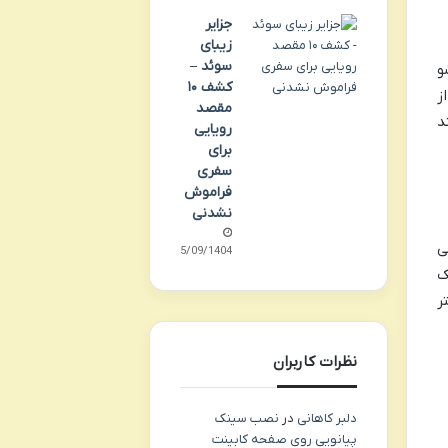
جزایر
زیبای
سوئد –
و
کشف ۱۰
ز
مقصد
د
رویایی
برای
سفری
فراموش
نشدنی
ی
05/09/1404
ک
ر
نظرات کاربران
دلبر کاهانی
در
نصب سینک
پیانویی روی صفحه کابینت