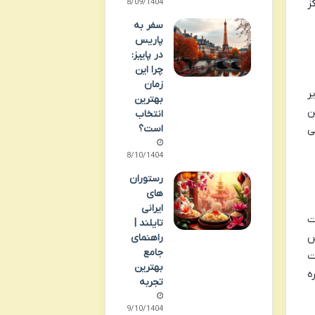
ز
18/09/1404
سفر به
پاریس
در پاییز:
چرا این
زمان
ر
بهترین
ن
انتخاب
است؟
ی
08/10/1404
رستوران
های
ایرانی
ت
تایلند |
ش
راهنمای
جامع
ت
بهترین
ه
تجربه
09/10/1404