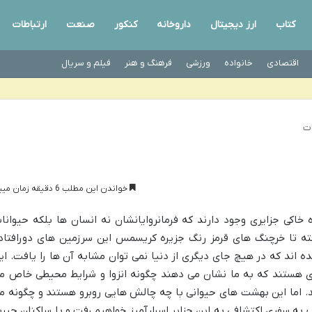
کتاب
ارز دیجیتال
داروخانه
کنکور
صنعت
ارتباطات
اقتصادی
خانواده
ورزشی
فرهنگ و هنر
فیلم و سریال
ات
خواندن این مطلب 6 دقیقه زمان میبرد
 خاکی جزایری وجود دارند که فرمانروایانشان نه انسان ها بلکه حیوانا
ه تا خرچنگ های قرمز رنگ جزیره کریسمس این سرزمین های دورافتاد
 اند که در هیچ جای دیگری از دنیا نمی توان مشابه آن ها را یافت. ای
ی هستند که به ما نشان می دهند چگونه انزوا و شرایط محیطی خاص م
د. اما این بهشت های حیوانی با چه چالش هایی روبرو هستند و چگونه م
 به سفری اکتشافی به این جزایر اسرارآمیز خواهیم رفت و با ساکنان حیر