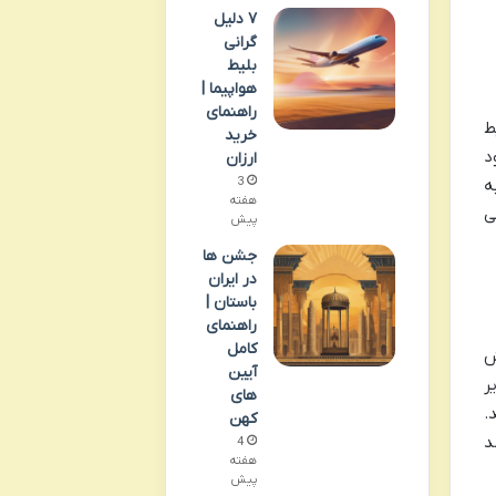
۷ دلیل
گرانی
بلیط
هواپیما |
راهنمای
ط
خرید
د
ارزان
3
ه
هفته
ی
پیش
جشن ها
در ایران
باستان |
راهنمای
کامل
ش
آیین
ر
های
.
کهن
د
4
هفته
پیش