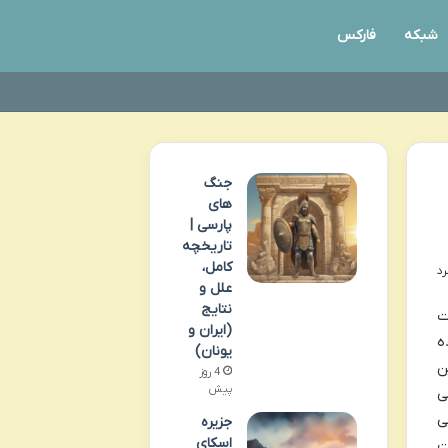
شبکه
فارکس
جنگ
های
پارسی |
تاریخچه
کامل،
علل و
نتایج
ت
(ایران و
ه
یونان)
ن
4 روز
پیش
ی
ی
جزیره
اسکای
ت