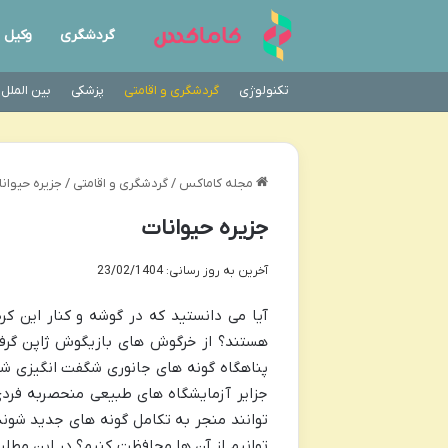
گردشگری
وکیل
تکنولوژی
گردشگری و اقامتی
پزشکی
بین الملل
مجله کاماکس
/
گردشگری و اقامتی
/
جزیره حیوان
جزیره حیوانات
آخرین به روز رسانی: 23/02/1404
آیا می دانستید که در گوشه و کنار این کره
هستند؟ از خرگوش های بازیگوش ژاپن گرفت
پناهگاه گونه های جانوری شگفت انگیزی شده
جزایر آزمایشگاه های طبیعی منحصربه فرد
توانند منجر به تکامل گونه های جدید شون
توانیم از آن ها محافظت کنیم؟ در این مطلب