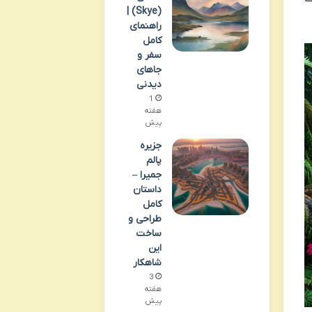
(Skye) |
راهنمای
کامل
سفر و
جاهای
دیدنی
1
هفته
پیش
جزیره
پالم
جمیرا –
داستان
کامل
طراحی و
ساخت
این
شاهکار
3
هفته
پیش