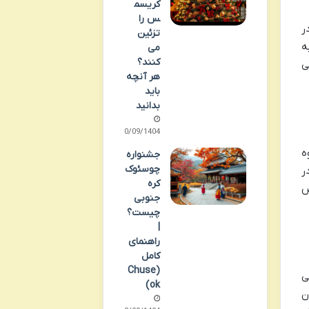
کریسم
س را
ر
تزئین
ه
می
کنند؟
ی
هر آنچه
باید
بدانید
20/09/1404
ه
جشنواره
چوسئوک
ر
کره
ص
جنوبی
چیست؟
|
راهنمای
کامل
(Chuse
ی
ok)
ن