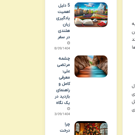
5 دلیل
اهمیت
یادگیری
ه
زبان
هلندی
ن
در سفر
د
ا
28/09/1404
چشمه
مرتضی
علی:
معرفی
کامل و
ل
راهنمای
ی
بازدید در
ل
یک نگاه
ی
23/09/1404
چرا
درخت