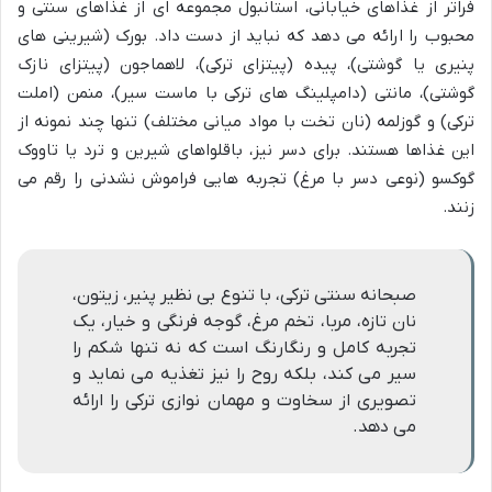
فراتر از غذاهای خیابانی، استانبول مجموعه ای از غذاهای سنتی و
محبوب را ارائه می دهد که نباید از دست داد. بورک (شیرینی های
پنیری یا گوشتی)، پیده (پیتزای ترکی)، لاهماجون (پیتزای نازک
گوشتی)، مانتی (دامپلینگ های ترکی با ماست سیر)، منمن (املت
ترکی) و گوزلمه (نان تخت با مواد میانی مختلف) تنها چند نمونه از
این غذاها هستند. برای دسر نیز، باقلواهای شیرین و ترد یا تاووک
گوکسو (نوعی دسر با مرغ) تجربه هایی فراموش نشدنی را رقم می
زنند.
صبحانه سنتی ترکی، با تنوع بی نظیر پنیر، زیتون،
نان تازه، مربا، تخم مرغ، گوجه فرنگی و خیار، یک
تجربه کامل و رنگارنگ است که نه تنها شکم را
سیر می کند، بلکه روح را نیز تغذیه می نماید و
تصویری از سخاوت و مهمان نوازی ترکی را ارائه
می دهد.