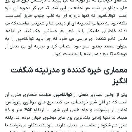
غذاهای خیابانی که در کوچه ها می پیچد تا درخشش چراغ های برج
های دوقلو در شب، هر لحظه در این شهر تداعی گر تجربه ای تازه
است. کوالالامپور نه تنها دروازه ای به قلب جنوب شرق آسیاست،
بلکه خود به تنهایی گنجینه ای از دیدنی ها و شنیدنی هاست که می
تواند خاطراتی ماندگار را در ذهن هر مسافری حک کند. در ادامه،
دلایل قانع کننده ای بررسی می شود که چرا باید کوالالامپور را به
عنوان مقصد بعدی سفر خود انتخاب کرد و تجربه ای بی بدیل از
فرهنگ، تاریخ و مدرنیته را به دست آورد.
معماری خیره کننده و مدرنیته شگفت
انگیز
یکی از اولین تصاویر ذهنی از
کوالالامپور
، عظمت معماری مدرن آن
است که در افق شهر خودنمایی می کند. برج های دوقلوی پتروناس،
نمادی از پیشرفت و جاه طلبی این شهر، با ارتفاع ۴۵۲ متر و ۸۸
طبقه، نه تنها زمانی بلندترین برج های دوقلوی جهان بوده اند، بلکه
هنوز هم شکوه و عظمت بی بدیلی دارند. بازدیدکنندگان می توانند با