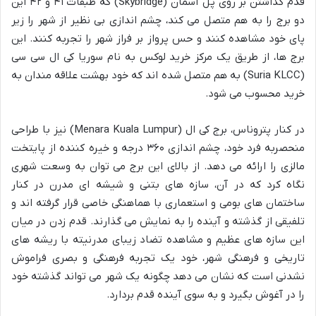
قدم گذاشتن بر روی پل آسمان (Skybridge) که طبقات ۴۱ و ۴۲ این
دو برج را به هم متصل می کند، چشم اندازی بی نظیر از شهر را زیر
پای خود مشاهده کنند و حس پرواز بر فراز شهر را تجربه کنند. این
برج ها، از طریق یک مرکز خرید لوکس به نام سوریا کی ال سی سی
(Suria KLCC) به هم متصل شده اند که خود بهشت علاقه مندان به
خرید محسوب می شود.
در کنار پتروناس، برج کی ال (Menara Kuala Lumpur) نیز با طراحی
منحصربه فرد خود، چشم اندازی ۳۶۰ درجه و خیره کننده از پایتخت
مالزی را ارائه می دهد. از بالای این برج می توان به وسعت شهری
نگاه کرد که در آن، سازه های بتنی و شیشه ای مدرن در کنار
ساختمان های بومی و استعماری با هماهنگی خاصی قرار گرفته اند و
تلفیقی از گذشته و آینده را به نمایش می گذارند. قدم زدن در میان
این سازه های عظیم و مشاهده تضاد زیبای مدرنیته با ریشه های
تاریخی و فرهنگی شهر، خود یک تجربه فرهنگی و بصری فراموش
نشدنی است که نشان می دهد چگونه یک شهر می تواند گذشته خود
را در آغوش بگیرد و به سوی آینده قدم بردارد.