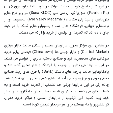
در این شهر پاسخ خود را بیابد. مراکز خریدی مانند پاویلیون کی ال
(Pavilion KL)، سوریا کی ال سی سی (Suria KLCC) در زیر برج های
پتروناس، و مید ولی مگامال (Mid Valley Megamall)، مجموعه ای از
برندهای جهانی، فروشگاه های مد، و رستوران های شیک را در خود
جای داده اند که تجربه ای لوکس از خرید را ارائه می دهند.
در مقابل این مراکز مدرن، بازارهای محلی و سنتی مانند بازار مرکزی
(Central Market) و بازار چینی ها (Chinatown) فرصتی برای خرید
سوغاتی های منحصربه فرد و صنایع دستی مالزی را فراهم می کنند.
در این بازارها می توان از نزدیک با فرهنگ و هنر محلی آشنا شد و
یادگارهایی مانند پارچه های باتیک (Batik) با طرح های زیبا، صنایع
دستی چوبی و برنزی، و حتی آبنبات های کشی محلی را تهیه کرد. هنر
چانه زنی در این بازارها جزئی جدانشدنی از تجربه خرید است و به
شما امکان می دهد تا بهترین قیمت ها را برای یادگاری های سفر
خود پیدا کنید. این ترکیب از بازارهای سنتی و مراکز خرید مدرن،
کوالالامپور را به بهشتی برای هر خریدار تبدیل کرده است.