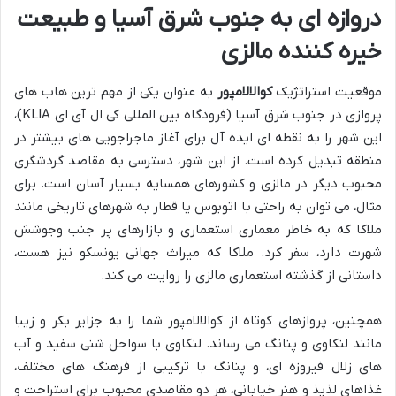
دروازه ای به جنوب شرق آسیا و طبیعت
خیره کننده مالزی
موقعیت استراتژیک
کوالالامپور
به عنوان یکی از مهم ترین هاب های
پروازی در جنوب شرق آسیا (فرودگاه بین المللی کی ال آی ای KLIA)،
این شهر را به نقطه ای ایده آل برای آغاز ماجراجویی های بیشتر در
منطقه تبدیل کرده است. از این شهر، دسترسی به مقاصد گردشگری
محبوب دیگر در مالزی و کشورهای همسایه بسیار آسان است. برای
مثال، می توان به راحتی با اتوبوس یا قطار به شهرهای تاریخی مانند
ملاکا که به خاطر معماری استعماری و بازارهای پر جنب وجوشش
شهرت دارد، سفر کرد. ملاکا که میراث جهانی یونسکو نیز هست،
داستانی از گذشته استعماری مالزی را روایت می کند.
همچنین، پروازهای کوتاه از کوالالامپور شما را به جزایر بکر و زیبا
مانند لنکاوی و پنانگ می رساند. لنکاوی با سواحل شنی سفید و آب
های زلال فیروزه ای، و پنانگ با ترکیبی از فرهنگ های مختلف،
غذاهای لذیذ و هنر خیابانی، هر دو مقاصدی محبوب برای استراحت و