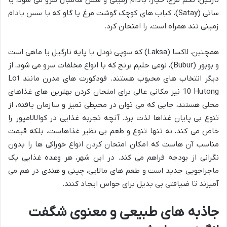
نارگیل، تخم مرغ، خیار، بادام زمینی و سس سامبال سرو می شود، یا
ساتی (Satay)، کباب های کوچک گوشت مرغ یا گاو که با سس بادام
زمینی تند همراه است، را امتحان کرد.
همچنین، لاکسا (Laksa) که سوپی نودل با پایه نارگیل یا ماهی است
و بوبور (Bubur)، نوعی حلیم برنج که با انواع مخلفات سرو می شود، از
دیگر انتخاب های محبوب هستند. فودکورت های مدرن مانند Lot
10 Hutong نیز مکانی عالی برای امتحان کردن بهترین های غذاهای
محلی هستند، جایی که می توان در محیطی تمیز و سازمان یافته، از
تنوع بی پایان غذاها لذت برد. آنچه تجربه غذایی در کوالالامپور را
خاص می کند، نه تنها تنوع و طعم بی نظیر غذاهاست، بلکه قیمت
مناسب آن هاست که امکان امتحان کردن انواع خوراکی ها را بدون
نگرانی از بودجه فراهم می کند. در این شهر، هر وعده غذایی یک
ماجراجویی جدید است و طعم های مالایی، چینی و هندی در هم می
آمیزند تا ضیافتی بی بدیل برای حواس ایجاد کنند.
جاذبه های طبیعی و معنوی شگفت