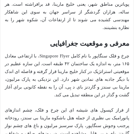
پویاترین مناطق شهر، یعنی خلیج مارینا، قد برافراشته است. هر
ساله، هزاران گردشگر از سراسر جهان به سوی این شاهکار
مهندسی کشیده می شوند تا از ارتفاعات آن، شکوه شهر را به
نظاره بنشینند.
معرفی و موقعیت جغرافیایی
چرخ و فلک سنگاپور با نام کامل Singapore Flyer، با ارتفاعی معادل
۱۶۵ متر، به اندازه یک ساختمان ۴۲ طبقه است. این سازه عظیم در
موقعیتی استراتژیک در کنار خلیج مارینا قرار گرفته و فاصله ای اندک
با دیگر جاذبه های نمادین شهر دارد. این نزدیکی به پارک مرلیون،
مارینا بی سندز و گاردنز بای د بِی، آن را به نقطه کانونی برای آغاز
گشت و گذار در این منطقه تبدیل می کند.
از فراز کپسول های شیشه ای این چرخ و فلک، چشم اندازهای
پانورامیک بی نظیری از جمله هتل باشکوه مارینا بی سندز، رودخانه
پرجنب وجوش سنگاپور، پارک سرسبز مرلیون و باغ های چشم نواز
گاردنز بای د بِی قابل مشاهده است. در روزهای صاف و شفاف،