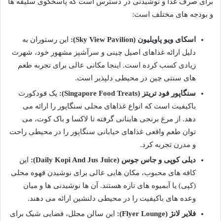
برای صرف غذا و نوشیدنی در دسترس است که پاسخگوی سلیقه ها
و بودجه های مختلف است:
اسکای ویو پاویلیون (Sky View Pavilion):
این رستوران به
دلیل ارائه غذاهای اصیل چینی و سرآشپز مشهور خود، شهرت
زیادی کسب کرده است. اینجا مکانی عالی برای تجربه طعم
های سنتی چین در محیطی دلپذیر است.
سنگاپور فود تریتز (Singapore Food Treats):
یک فودکورت
باکیفیت است که انواع غذاهای محلی سنگاپور را ارائه می
دهد. از مرغ برنجی هاینانی گرفته تا لاکسا و باک کوت، می
توان طعم واقعی غذاهای خیابانی سنگاپور را در محیطی راحت
و مدرن تجربه کرد.
دیلی کوپی و جاس جوس (Daily Kopi And Jus Juice):
این
کافه های محبوب، مکان هایی عالی برای نوشیدن قهوه محلی
(کپی) یا آبمیوه های تازه هستند. آن ها نوشیدنی ها و میان
وعده های باکیفیت را در محیطی دلنشین ارائه می دهند.
فلایر لانژ (Flyer Lounge):
این سالن مجلل، فضایی شیک برای