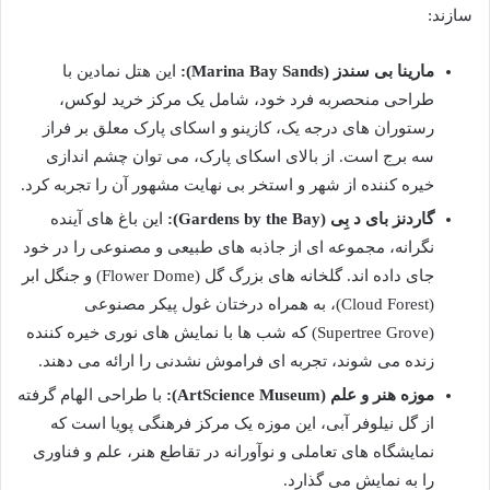
سازند:
مارینا بی سندز (Marina Bay Sands):
این هتل نمادین با
طراحی منحصربه فرد خود، شامل یک مرکز خرید لوکس،
رستوران های درجه یک، کازینو و اسکای پارک معلق بر فراز
سه برج است. از بالای اسکای پارک، می توان چشم اندازی
خیره کننده از شهر و استخر بی نهایت مشهور آن را تجربه کرد.
گاردنز بای د بِی (Gardens by the Bay):
این باغ های آینده
نگرانه، مجموعه ای از جاذبه های طبیعی و مصنوعی را در خود
جای داده اند. گلخانه های بزرگ گل (Flower Dome) و جنگل ابر
(Cloud Forest)، به همراه درختان غول پیکر مصنوعی
(Supertree Grove) که شب ها با نمایش های نوری خیره کننده
زنده می شوند، تجربه ای فراموش نشدنی را ارائه می دهند.
موزه هنر و علم (ArtScience Museum):
با طراحی الهام گرفته
از گل نیلوفر آبی، این موزه یک مرکز فرهنگی پویا است که
نمایشگاه های تعاملی و نوآورانه در تقاطع هنر، علم و فناوری
را به نمایش می گذارد.