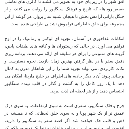
افق شهر را در زیر پای خود به تصویر می کشند تا گالری های تعاملی
«سفر رویاها» که تاریخ و فرهنگ سنگاپور را روایت می کنند، و از
جنگل بارانی آرامش بخش تا هیجان شبیه ساز پرواز، هر گوشه از این
مجموعه برای خلق خاطراتی فراموش نشدنی طراحی شده است.
امکانات غذاخوری در آسمان، تجربه ای لوکس و رمانتیک را در اوج
فراهم می آورد، در حالی که رستوران ها و کافه های طبقات پایین،
گزینه های متنوعی را برای هر سلیقه ای ارائه می دهند. برنامه ریزی
دقیق سفر با در نظر گرفتن بهترین زمان بازدید، نحوه دسترسی و
نکات کاربردی، می تواند تجربه شما را از این شاهکار مدرن به کمال
برساند. پیوند آن با دیگر جاذبه های اطراف در خلیج مارینا، امکان می
دهد تا یک روز کامل را به گشت و گذار در قلب تپنده سنگاپور
اختصاص دهید و از هر لحظه آن لذت ببرید.
چرخ و فلک سنگاپور، سفری است به سوی ارتفاعات، به سوی درک
عمیق تر از یک شهر پویا و به سوی خلق لحظاتی که تا همیشه در
ذهن و قلب حک خواهند شد. اگر قصد سفر به سنگاپور را دارید،
افزودن این جاذبه به لیست برنامه هایتان نه تنها یک توصیه، بلکه یک