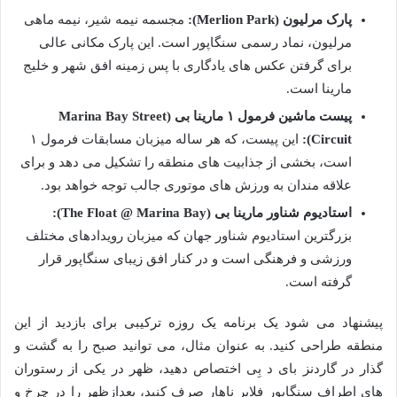
پارک مرلیون (Merlion Park):
مجسمه نیمه شیر، نیمه ماهی
مرلیون، نماد رسمی سنگاپور است. این پارک مکانی عالی
برای گرفتن عکس های یادگاری با پس زمینه افق شهر و خلیج
مارینا است.
پیست ماشین فرمول ۱ مارینا بی (Marina Bay Street
Circuit):
این پیست، که هر ساله میزبان مسابقات فرمول ۱
است، بخشی از جذابیت های منطقه را تشکیل می دهد و برای
علاقه مندان به ورزش های موتوری جالب توجه خواهد بود.
استادیوم شناور مارینا بی (The Float @ Marina Bay):
بزرگترین استادیوم شناور جهان که میزبان رویدادهای مختلف
ورزشی و فرهنگی است و در کنار افق زیبای سنگاپور قرار
گرفته است.
پیشنهاد می شود یک برنامه یک روزه ترکیبی برای بازدید از این
منطقه طراحی کنید. به عنوان مثال، می توانید صبح را به گشت و
گذار در گاردنز بای د بِی اختصاص دهید، ظهر در یکی از رستوران
های اطراف سنگاپور فلایر ناهار صرف کنید، بعدازظهر را در چرخ و