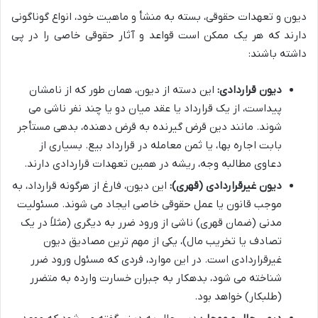
دیون و تعهدات حقوقی، بسته به منشأ و ماهیت خود، انواع گوناگونی
دارند که هر یک ممکن است قواعد و آثار حقوقی خاصی را در پی
داشته باشند:
دیون قراردادی:
این دسته از دیون، همان طور که از نامشان
پیداست، از یک قرارداد یا عقد میان دو یا چند نفر ناشی می
شوند. مانند دین قرض گیرنده به قرض دهنده، بدهی مستأجر
بابت اجاره بها، یا ثمن معامله در قرارداد بیع. بسیاری از
دعاوی مطالبه وجه، ریشه در همین تعهدات قراردادی دارند.
دیون غیرقراردادی (قهری):
این دیون، فارغ از هرگونه قرارداد، به
موجب قانون یا عمل حقوقی خاصی ایجاد می شوند. مسئولیت
مدنی (ضمان قهری) ناشی از ورود ضرر به دیگری (مثلاً در یک
تصادف یا تخریب مال)، یکی از مهم ترین مصادیق دیون
غیرقراردادی است. در این موارد، فردی که مسئول ورود ضرر
شناخته می شود، بدهکار به جبران خسارت وارده به متضرر
(طلبکار) خواهد بود.