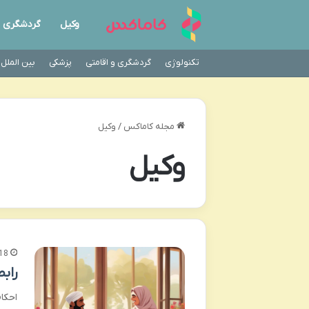
وکیل
گردشگری
تکنولوژی
گردشگری و اقامتی
پزشکی
بین الملل
مجله کاماکس
/
وکیل
وکیل
18 ساعت پی
راب
احکا