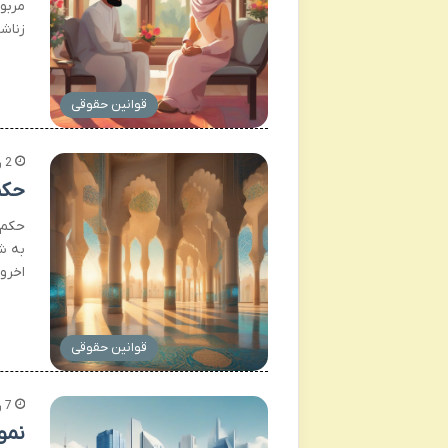
مربو
زناش
قوانین حقوقی
2 روز پیش
حکم
حکم 
به ش
اخروی
قوانین حقوقی
7 روز پیش
نمو