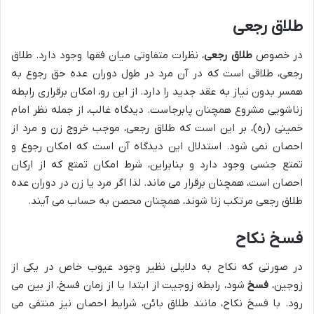
طلاق رجعی
در خصوص
طلاق رجعی
، نظرات متفاوتی میان فقها وجود دارد. طلاق
رجعی، طلاقی است که در آن مرد در طول دوران عده حق رجوع به
همسر بدون نیاز به عقد جدید را دارد. از این رو، امکان برقراری رابطه
زناشویی مشروع همچنان پابرجاست. دیدگاه غالب، از جمله نظر امام
خمینی (ره)، بر این است که طلاق رجعی، موجب خروج زن و مرد از
احصان نمی شود. استدلال این دیدگاه آن است که امکان رجوع و
تمتع جنسی وجود دارد و بنابراین، شرط امکان تمتع که از ارکان
احصان است، همچنان برقرار می ماند. لذا اگر مرد یا زن در دوران عده
طلاق رجعی مرتکب زنا شوند، همچنان محصن به حساب می آیند.
فسخ نکاح
در صورتی که نکاح به دلایلی نظیر وجود عیوب خاص در یکی از
زوجین،
فسخ
شود، رابطه زوجیت از ابتدا یا از زمان فسخ، از بین می
رود. با فسخ نکاح، مانند طلاق بائن، شرایط احصان نیز منتفی می