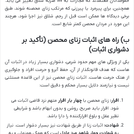
حقوقدانان معتقدند که مجازات به ۱۰۰ ضربه شلاق تغییر می یابد.
همچنین، برای پیرمرد یا پیرزنی که مرتکب زنای محصنه شوند، طبق
برخی دیدگاه ها ممکن است قبل از رجم، شلاق نیز اجرا شود، هرچند
این مورد در مردان محصن کمتر شایع است.
ب) راه های اثبات زنای محصن (تأکید بر
دشواری اثبات)
یکی از ویژگی های مهم حدود شرعی، دشواری بسیار زیاد در اثبات آن
هاست که هدف قانونگذار از آن، حفظ آبرو و حرمت افراد و جلوگیری
از هتک حرمت هاست. اثبات زنای محصن نیز از این قاعده مستثنی
نیست و نیازمند دلایل بسیار محکم و دقیق است:
اقرار:
زنای محصن با
چهار بار اقرار
متهم نزد قاضی اثبات می
شود. اقرار باید صریح، روشن و بدون ابهام باشد و شرایطی
نظیر عقل و بلوغ اقرارکننده را دارا باشد.
شهادت:
اثبات زنا از طریق شهادت نیز بسیار دشوار است. نیاز
به
شهادت چهار شاهد مرد عادل
است که همگی همزمان و به