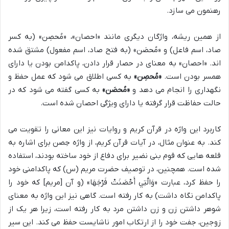
رهنمون می سازد.
از همین ریشه، واژگان دیگری مانند «احصان»، «مُحصِن» (به کسر
صاد، اسم فاعل) و «مُحصَن» (به فتح صاد، اسم مفعول) مشتق شده
اند. «احصان» به معنای در حصار قرار دادن، پاکدامن بودن یا دارای
همسر بودن است.
«مُحصِن»
به کسی اطلاق می شود که عمل حفظ و
نگهداری را انجام می دهد و
«مُحصَن»
به کسی گفته می شود که در
حالت حفاظت قرار گرفته یا دارای ویژگی احصان شده است.
کاربرد این واژه در قرآن کریم و روایات نیز این معانی را تقویت می
کند. به عنوان مثال، در آیات قرآن کریم، از واژه حِصن برای اشاره به
قلعه هایی که قوم بنی نضیر برای دفاع از خود ساخته بودند، استفاده
شده است. همچنین، در توصیف حضرت مریم (س) که پاکدامنی خود
را حفظ کرد، عبارت «وَالَّتِي أَحْصَنَتْ فَرْجَهَا» (و آن [مریم] که خود را
پاکدامن نگاه داشت) به کار رفته است. گاهی نیز این واژه به معنای
شوهر داشتن زن و زن داشتن مرد به کار رفته است، زیرا هر یک از
زوجین، جفت خود را از ارتکاب امور ناشایست حفظ می کند. این سیر