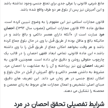
مانع شرعی، قانونی یا عرفی جدی برای تمتع جنسی وجود نداشته باشد
و این آمیزش نیز پس از بلوغ هر دو طرف واقع شده باشد.
قانون مجازات اسلامی نیز این مفهوم را به وضوح تبیین کرده است.
مطابق ماده ۲۲۶ قانون مجازات اسلامی (مصوب سال ۱۳۹۲)،
احصان
مرد
عبارت است از: «آنکه دارای همسر دائمی و بالغ باشد و در
حالیکه بالغ و عاقل بوده از طریق قُبل با وی در حال بلوغ جماع کرده
باشد و هر وقت بخواهد امکان جماع از طریق قُبل را با وی داشته
باشد.» این ماده قانونی، تمامی ابعاد فقهی احصان را در قالب یک
چارچوب حقوقی روشن و دقیق جای داده است. همچنین، قانون به
تعریف
احصان زن
نیز پرداخته و آن را به مشابهت با احصان مرد،
مشروط به داشتن همسر دائمی و بالغ، آمیزش از قُبل در حال بلوغ و
امکان تمتع جنسی در هر زمان می داند. این تعریف های دقیق،
مبنای اصلی تشخیص و اعمال مجازات های مربوط به زنای محصن و
محصنه را تشکیل می دهند.
شرایط تفصیلی تحقق احصان در مرد