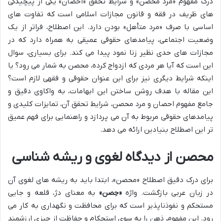
درک مفهوم «مرد محصن» و شرایط تحقق «احصان» یکی از پیچیدگی
های ظریف در فقه و قانون مجازات اسلامی است که تفاوت های
اساسی با صرف «مرد متأهل» بودن دارد. این اصطلاح، فراتر از یک
وضعیت اجتماعی، پیامدهای حقوقی عمیقی به همراه دارد که در
مجازات های حدی نظیر زنا نمود پیدا می کند. برای بسیاری، سوال
این است که آیا هر مردی که ازدواج کرده، محصن به شمار می رود؟ یا
اینکه شرایط دیگری نیز برای این عنوان حقوقی و فقهی لازم است؟
این مقاله با هدف روشن ساختن این ابهامات، به واکاوی دقیق و
جامع مفهوم احصان و مرد محصن، شرایط تحقق آن، تمایزات کلیدی و
پیامدهای حقوقی مربوط به آن می پردازد و راهنمایی برای فهم عمیق
تر این اصطلاح بنیادین ارائه می دهد.
محصن از دیدگاه لغوی و ریشه شناسی
برای درک دقیق اصطلاح «محصن»، ابتدا باید به ریشه های لغوی آن
در زبان عربی بازگشت. واژه
«حِصن»
به معنای دژ، قلعه و جایی
مستحکم و نفوذناپذیر است که برای محافظت و نگهداری به کار می
رود. این مفهوم، ذهن را به سوی استحکام و حفاظت از چیزی ارزشمند