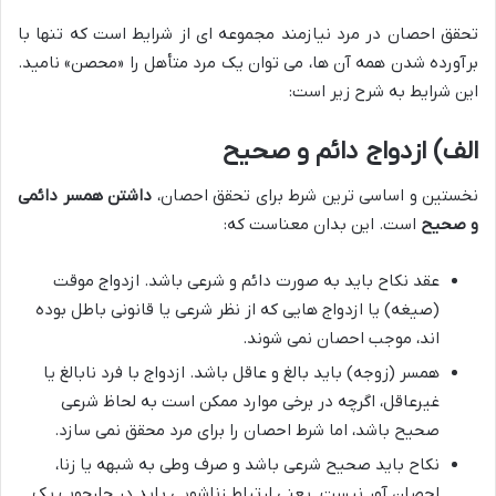
تحقق احصان در مرد نیازمند مجموعه ای از شرایط است که تنها با
برآورده شدن همه آن ها، می توان یک مرد متأهل را «محصن» نامید.
این شرایط به شرح زیر است:
الف) ازدواج دائم و صحیح
نخستین و اساسی ترین شرط برای تحقق احصان،
داشتن همسر دائمی
و صحیح
است. این بدان معناست که:
عقد نکاح باید به صورت دائم و شرعی باشد. ازدواج موقت
(صیغه) یا ازدواج هایی که از نظر شرعی یا قانونی باطل بوده
اند، موجب احصان نمی شوند.
همسر (زوجه) باید بالغ و عاقل باشد. ازدواج با فرد نابالغ یا
غیرعاقل، اگرچه در برخی موارد ممکن است به لحاظ شرعی
صحیح باشد، اما شرط احصان را برای مرد محقق نمی سازد.
نکاح باید صحیح شرعی باشد و صرف وطی به شبهه یا زنا،
احصان آور نیست. یعنی ارتباط زناشویی باید در چارچوب یک