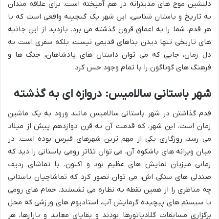
دلنشین موج های مدیترانه در هم آمیخته است. برای علاقه مندان
به تاریخ و باستان شناسی، این شهر یک گنجینه واقعی است که با
هر قدم، شما را به اعماق قرون گذشته می برد. بازدید از این جاذبه
های تاریخی تنها دیدن بناهای قدیمی نیست، بلکه سفری است به
دل زمان، جایی که می توان داستان های پادشاهان، جنگ ها و
فرهنگ های گوناگون را با تمام وجود حس کرد.
شهر باستانی سالامیس: دروازه ای به گذشته
قدم گذاشتن در شهر باستانی سالامیس مانند ورود به یک ماشین
زمان است. این شهر، که قدمت آن به قرن دوازدهم پیش از میلاد
می رسد، روزگاری یکی از مهم ترین شهرهای قبرس بوده است. در
میان ویرانه های باشکوه آن، می توان تئاتر رومی باستانی را دید که
زمانی میزبان نمایش های عظیم بود و اکنون، با تماشای ردیف
صندلی های سنگی اش، می توان تصور کرد که تماشاچیان باستانی
چه مناظری را از همین نقطه به نظاره می نشستند. حمام های رومی
با سیستم های پیچیده گرمایش آب، استادیوم های ورزشی که محل
برگزاری مسابقات گلادیاتورها بودند و بقایای معابد و بازارها، هر