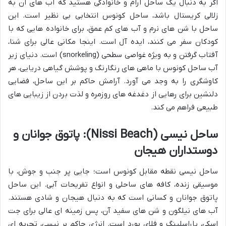
اگر به دنبال یک ساحل آرام و خانوادگی هستید که آب های آن به
زلالی کریستال باشد، ساحل کونوس انتخابی بی نظیر است. این
ساحل با شن های نرم و آب های کم عمق، برای خانواده هایی که با
کودکان سفر می کنند، ایده آل است. اینجا مکانی عالی برای شنا،
آفتاب گرفتن و به ویژه غواصی سطحی (snorkeling) است. دنیای زیر
آب ساحل کونوس با ماهی های رنگارنگ و پوشش گیاهی دریایی، هر
کاوشگری را به وجد می آورد. آرامش حاکم بر این ساحل، فضایی
دلنشین برای رهایی از دغدغه های روزمره و لذت بردن از زیبایی های
طبیعی فراهم می کند.
ساحل نیسی (Nissi Beach): پاتوق جوانان و
دوستداران هیجان
ساحل نیسی نقطه مقابل کونوس است؛ جایی پر جنب و جوش، با
موسیقی زنده، کافه های ساحلی و انواع تفریحات آبی. این ساحل
پاتوق جوانان و کسانی است که به دنبال هیجان و شادی هستند.
آب های نیلگون و شن های سفید آن، پس زمینه ای عالی برای جت
اسکی، پاراسلینگ و فلای بورد است. انرژی حاکم بر نیسی، تجربه ای