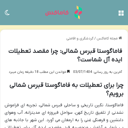
منو
تغی
مجله کاماکس
/
گردشگری و اقامتی
فاماگوستا قبرس شمالی: چرا مقصد تعطیلات
ایده آل شماست؟
آخرین به روز رسانی: 03/07/1404
خواندن این مطلب 18 دقیقه زمان میبرد
چرا برای تعطیلات به فاماگوستا قبرس شمالی
برویم؟
فاماگوستا، نگین تاریخی و ساحلی قبرس شمالی، تجربه ای فراموش
نشدنی از تلفیق تاریخ کهن، سواحل فیروزه ای مدیترانه، آب وهوای
دلنشین و فرهنگی غنی را به ارمغان می آورد. این شهر با جاذبه های
بی شمار و آرامشی منحصربه فرد، مقصدی ایده آل برای تعطیلاتی