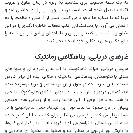
به یک نقطه محبوب برای عکاسی، به ویژه در زمان طلوع و غروب
آفتاب تبدیل شده است. ایستادن بر روی این پل و تماشای امواج
دریا که با صخره ها برخورد می کنند، حسی از آرامش و عظمت را به
ارمغان می آورد. بازدیدکنندگان اغلب لحظات خاطره انگیزی را در این
مکان زیبا ثبت می کنند و عروس و دامادهای زیادی نیز این نقطه را
برای عکس های یادگاری خود انتخاب می کنند.
غارهای دریایی: پناهگاهی رمانتیک
غارهای دریایی اطراف فاماگوستا، با آب های فیروزه ای و دیوارهای
سنگی باشکوهشان، پناهگاهی رمانتیک و مکانی ایده آل برای کاوش
هستند. این غارها، که در طول زمان توسط امواج دریا تراشیده شده
اند، فضایی مرموز و دلربا دارند. می توان با قایق های کوچک یا حتی
با شنا، به داخل برخی از این غارها رفت و از زیبایی های طبیعی
پنهان در دل صخره ها لذت برد. این تجربه، حس ماجراجویی را در
شما بیدار می کند و فرصتی بی نظیر برای کشف مناطق کمتر دیده
شده قبرس شمالی را فراهم می آورد. غروب آفتاب در کنار این غارها،
با تابش نور نارنجی بر سطح آب و صخره ها، منظره ای جادویی و