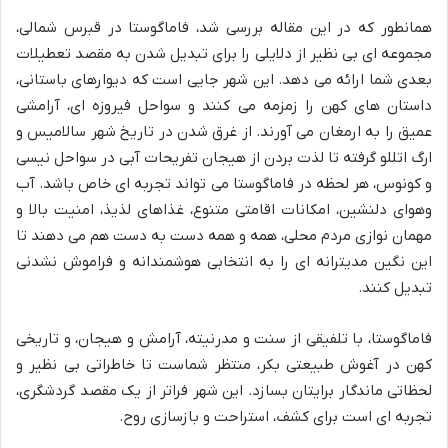
همانطور که در این مقاله بررسی شد، فاماگوستا در قبرس شمالی،
مجموعه ای بی نظیر از دلایلی را برای تبدیل شدن به مقصد تعطیلات
بعدی شما ارائه می دهد. این شهر جایی است که دیوارهای باستانی،
داستان های کهن را زمزمه می کنند و سواحل فیروزه ای، آرامشی
عمیق را به ارمغان می آورند. از غرق شدن در تاریخ شهر سالامیس و
ارگ اتللو گرفته تا لذت بردن از هیجان تفریحات آبی در سواحل نیسی
و کونوس، هر لحظه در فاماگوستا می تواند تجربه ای خاص باشد. آب
وهوای دلنشین، امکانات اقامتی متنوع، غذاهای لذیذ، امنیت بالا و
مهمان نوازی مردم محلی، همه و همه دست به دست هم می دهند تا
این نگین مدیترانه ای را به انتخابی هوشمندانه و فراموش نشدنی
تبدیل کنند.
فاماگوستا، با تلفیقی از سنت و مدرنیته، آرامش و هیجان، و تاریخی
کهن در آغوش طبیعتی بکر، منتظر شماست تا خاطراتی بی نظیر و
لحظاتی ماندگار برایتان بسازد. این شهر فراتر از یک مقصد گردشگری،
تجربه ای است برای کشف، استراحت و بازسازی روح.