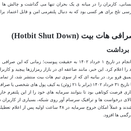
انسانی، کاربران را در میانه ی یک بحران تنها می گذاشت و چالش ها ر
سی تلخ برای هر کسی بود که به دنبال پلتفرمی امن و قابل اعتماد برا
یت (Hotbit Shut Down)
 برداشت
سایه نگرانی بر سر کاربران هات بیت، سرانجام در تاریخ ۱ خرداد ۱۴۰۲ به حقیقت پیوست؛ زمانی که این صرافی
لام کرد. این خبر، مانند صاعقه ای در بازار رمزارزها پیچید و کاربرا
میق فرو برد. در بیانیه ای که از سوی تیم هات بیت منتشر شد، از تمام
کاربران خواسته شد که دارایی های خود را تا تاریخ ۳۱ خرداد ۱۴۰۲ (برابر با ۲۱ ژوئن) به کیف پول های شخصی یا ص
ری فرصت کوتاهی بود تا بتوانند سرمایه های خود را از این پلتفرم خار
بالای درخواست ها و ترافیک سرسام آور روی شبکه، بسیاری از کاربران د
برداشت دارایی های خود با مشکل مواجه شدند و عملاً امکان خروج سرمایه در ۴۸ ساعت اولیه پس از اعلام ت
رگمی ها افزود.