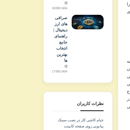
ا
18/08/1404
ی
صرافی
های ارز
دیجیتال |
راهنمای
جامع
انتخاب
بهترین
ها
 به
ن
17/08/1404
ی
رافی
ج
ر
نظرات کاربران
عطیلی
خیام کاشی کار
در
نصب سینک
پیانویی روی صفحه کابینت