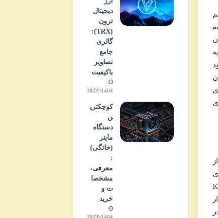
ارز
دیجیتال
م
ترون
ت که به
(TRX):
ن
گالری
م به
جامع
تصاویر
د
باکیفیت
ن
ی
08/09/1404
ی
کوچکتری
ن
دستگاه
ماینر
(خانگی)
:
اری از
معرفی،
ی
مشخصا
ر را برای کاربران قدیمی که بدون KYC
ت و
خرید
ر
ر
20/08/1404