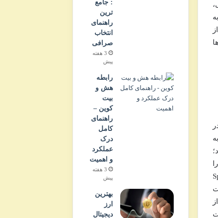
: جامع
،
ترین
ه
راهنمای
ز
انتخاب
ا
صرافی
3 هفته
پیش
رابطه
هش و
بیت
کوین –
راهنمای
در
کامل
ه
درک
عملکرد
؛
و اهمیت
را
3 هفته
Spark P،
پیش
ت
بهترین
از
ارز
ت
دیجیتال