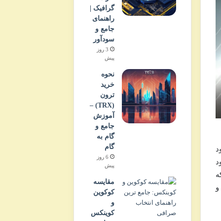
گرافیک |
راهنمای
جامع و
سودآور
3 روز
پیش
نحوه
خرید
ترون
(TRX) –
آموزش
جامع و
گام به
گام
ه فعالیت خود
6 روز
د
پیش
ه
مقایسه
و
کوکوین
و
کوینکس