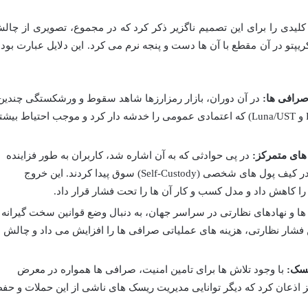
کلیدی را برای این تصمیم ناگزیر ذکر کرد که در مجموع، تصویری از چال
پتو در آن مقطع با آن ها دست و پنجه نرم می کرد. این دلایل عبارت بودن
رافی ها:
در آن دوران، بازار رمزارزها شاهد سقوط و ورشکستگی چندین
صرافی بزرگ و معروف بود (مانند FTX و Luna/UST) که اعتمادی عمومی را خدشه دار کرد و موجب احتیاط بیش
های متمرکز:
در پی حوادثی که به آن اشاره شد، کاربران به طور فزاینده
ای به سمت نگهداری دارایی های خود در کیف پول های شخصی (Self-Custody) سوق پیدا کردند. این خروج
ا کاهش داد و مدل کسب و کار آن ها را تحت فشار قرار داد.
ا و نهادهای نظارتی در سراسر جهان، به دنبال وضع قوانین سخت گیرانه
این فشار نظارتی، هزینه های عملیاتی صرافی ها را افزایش می داد و چالش
یسک:
با وجود تلاش ها برای تامین امنیت، صرافی ها همواره در معرض
ز اذعان کرد که دیگر توانایی مدیریت ریسک های ناشی از این حملات و حف