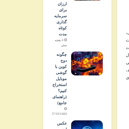
ارزان
برای
سرمایه
گذاری
کوتاه
،
مدت
ت
4 هفته
پیش
ت
چگونه
ل
دوج
ی
کوین با
،
گوشی
ی
موبایل
استخراج
کنیم؟
(راهنمای
جامع)
07/10/1404
عکس