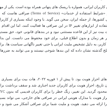
کاربران ایرانی، همواره با ریسک های پنهانی همراه بوده است. یکی از مه
ترین این ریسک ها، وجود بندهای خاص در «شرایط استفاده از خدمات» (Terms of Service) صرافی هاس
رها، از جمله ایران، سخن می گوید. با وجود اینکه بسیاری از کاربرا
ایرانی ممکن بود بدون احراز هویت یا با استفاده از ابزارهای تغییر IP در این صرافی ها فعالیت کنند، اما این اقدا
ت بیت نیز از این قاعده مستثنی نبود و در بندهای قانونی خود، حق مسدو
ر هر زمان و بدون اطلاع قبلی، برای خود محفوظ می دانست. این بدا
ربر، به دلیل تشخیص ملیت ایرانی یا حتی تغییر ناگهانی سیاست ها، برا
 گذشته نشان داده که این بندها شوخی نیستند و می توانند به ضررها
یکی دیگر از مراحل پرخطر، تغییر سیاست های احراز هویت بود. تا پیش از ۱ فوریه ۲۰۲۲، هات بیت برای بسی
اشت، اما پس از آن تاریخ، احراز هویت برای کاربران جدید اجباری شد و سقف برداشت برا
کاربران تاییدنشده به ۱۰ بیت کوین در روز محدود گردید. این تغییر، زنگ خط
راز هویت با مدارک هویتی ایرانی در صرافی های خارجی، می تواند بسیا
ا ارائه می دهید، هویت و ملیت شما برای صرافی آشکار می شود و د