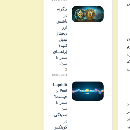
ن
چگونه
در
بایننس
ارز
دیجیتال
ن
تبدیل
کنیم؟
م
(راهنمای
،
صفر تا
ه
صد)
ت
18/08/1404
Liquidit
y Pool
چیست؟
صفر تا
د
صد
ر
نقدینگی
د
در
د
کوینکس