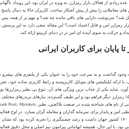
 زیادی از فعالان بازار رمزارز، به ویژه در ایران بود. این رویداد ناگهانی
ای معاملاتی را بیش از پیش آشکار ساخت. کاربران حالا به دنبال پاسخ ب
 شد؟ سرنوشت دارایی های باقی مانده چه شد؟ و مهم تر از همه، پس ا
بازار رمزارز امن و قابل اعتماد است؟ این مقاله سعی دارد به این پرسش ه
اد و حرکت به سوی آینده ای امن تر در دنیای کریپتو ارائه کند.
ا پایان برای کاربران ایرانی
در سال ۲۰۱۸ پا به عرصه وجود گذاشت و به سرعت خود را به عنوان یکی از پلتفرم های پیشرو 
 با ارائه اپلیکیشن های موبایل کاربرپسند و رابط کاربری ساده خود، تجرب
آورد. شاید یکی از جذاب ترین ویژگی های آن، تنوع بی نظیر رمزارزها بود
جایی که امکان خرید بیت کوین و بیش از ۱۵۰۰ رمزارز دیگر فراهم بود و این طیف گسترده، نیازهای تریدرهای مختلف 
پوشش می داد. هات بیت در آن زمان، با برخی از نام های شناخته شده در صنعت بلاکچین، نظیر ool، Mytoken
می کرد تا محیطی امن و پایدار برای سرمایه گذاران و معامله گران بسازد. در اوج فعالی
خود، این صرافی بیش از ۷ میلیون کاربر از ۱۷۰ کشور جهان داشت و رشد چشمگیری را تجربه کرده بود که نشان 
ی بود. با این حال، همیشه ابهاماتی پیرامون تیم اصلی و محل دقیق فعالی