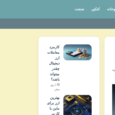
وخانه
کنکور
صنعت
کارمزد
معاملات
ارز
دیجیتال
چقدر
میتواند
باشد؟
2 روز
پیش
بهترین
ارز برای
ماین با
کارت