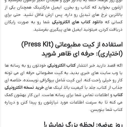
توی روز عرضه، حتماً یه یادآور قوی و هیجان انگیز براشون بفرستید و
ازشون بخواید که کتاب رو بخرن. ایمیل مارکتینگ همچنان یکی از
بالاترین نرخ های تبدیل رو داره، پس ازش غافل نشید. حتی برای
کسانی که
دانلود کتاب های الکترونیکی
شما رو به صورت رایگان
دریافت کردن، میتونید ایمیل های پیگیری بفرستید.
استفاده از کیت مطبوعاتی (Press Kit)
(اختیاری): حرفه ای ظاهر شوید
اگه قصد دارید خبر انتشار
کتاب الکترونیکی
خودتون رو به رسانه ها
یا وب سایت های خبری بدید، یه کیت مطبوعاتی حرفه ای می تونه
کار رو خیلی راحت کنه. این کیت شامل بیوگرافی نویسنده، خلاصه ای
جذاب از کتاب، جلد با کیفیت بالا، لینک های
خرید نسخه الکترونیکی
کتاب
و اطلاعات تماس شما برای رسانه هاست. این کار بهشون کمک
می کنه تا به سرعت اطلاعات مورد نیازشون رو پیدا کنن و درباره
کتاب شما بنویسن.
روز عرضه: لحظه بزرگ نمایش!