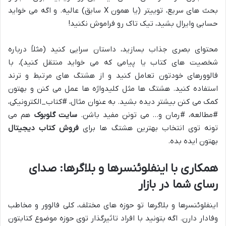
بحث های سریع، توییتر (یا همون X سابق) عالیه. و اگه می خواید
حسابی وایرال بشید، تیک تاک رو فراموش نکنید!
محتوای بصری جذاب بسازید، داستان سرایی کنید (مثلاً درباره
شخصیت های کتاب یا پیامی که می خواید منتقل کنید)، با
فالوورهای خودتون تعامل کنید و از هشتگ های مرتبط و ترند
استفاده کنید. هشتگ ها مثل کلیدواژه ها عمل می کنن و بهتون
کمک می کنن بیشتر دیده بشید. به عنوان مثال، #کتاب_الکترونیکی،
#مطالعه، #رمان و… می تونن مفید باشن.
سایت گلوبوک
هم می
تونه توی انتخاب بهترین هشتگ ها برای
فروش کتاب دیجیتال
بهتون ایده بده.
همکاری با اینفلوئنسرها و بلاگرها: صدای
رسای شما در بازار
اینفلوئنسرها و بلاگرها تو حوزه های مختلف، کلی فالوور و مخاطب
وفادار دارن. اگه بتونید با افراد تاثیرگذار توی حوزه موضوع کتابتون