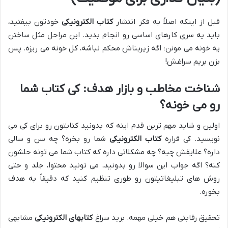
قبل از اینکه اصلاً به فکر انتشار
کتاب الکترونیکی
خودتون بیفتید،
باید یه سری کارهای اساسی رو انجام بدید. این مراحل مثل ساختن
یه خونه می مونن؛ اگه زیربناش محکم نباشه، کل خونه می ریزه. پس
بزن بریم سراغش!
شناخت مخاطب و بازار هدف: کی کتاب شما
رو می خونه؟
اولین و شاید مهم ترین قدم اینه که بدونید کتابتون رو برای کی می
نویسید. کی قراره
کتاب الکترونیکی
شما رو بخره؟ چه سن و سالی
داره؟ علایقش چیه؟ چه مشکلاتی داره که کتاب شما می تونه حلشون
کنه؟ اگه جواب این سوالا رو بدونید، می تونید محتوا، جلد و حتی
روش های تبلیغاتیتون رو طوری تنظیم کنید که دقیقاً به هدف
بخوره.
تحقیق رقابتی هم خیلی مهمه. برید سراغ
کتابهای الکترونیکی
مشابهی