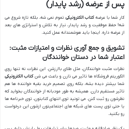
پس از عرضه (رشد پایدار)
کار شما با عرضه
کتاب الکترونیکی
تموم نمی شه، بلکه تازه شروع می
شه! حفظ موفقیت و رشد پایدار، نیاز به تلاش و استراتژی های بعد
از عرضه داره. اینجا باید هوشمندانه عمل کنید.
تشویق و جمع آوری نظرات و امتیازات مثبت:
اعتبار شما در دستان خوانندگان
نظرات مثبت خوانندگان، مثل طلای باارزشن. این نظرات نه تنها روی
الگوریتم فروشگاه ها تاثیر می ذارن و باعث می شن
کتاب الکترونیکی
شما بیشتر دیده بشه، بلکه روی تصمیم خرید بقیه خواننده ها هم
تاثیر مستقیم دارن. همیشه به طور مودبانه از خوانندگان بخواید که
نظرشون رو ثبت کنن. می تونید توی انتهای کتابتون، توی خبرنامه ها
یا حتی توی پست های شبکه های اجتماعیتون ازشون این درخواست
رو بکنید.
یک نظر صادقانه و مثبت، صدها برابر تبلیغات پولی ارزش داره. پس