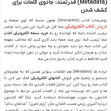
(Metadata) قدرتمند: جادوی کلمات برای
کشف شدن
توضیحات کتاب (Description) همون متنیه که توی صفحه ی
فروش
کتاب الکترونیکی
شما قرار می گیره. این متن باید اونقدر
ترغیب کننده باشه که خواننده رو به
خرید نسخه الکترونیکی کتاب
شما ترغیب کنه. توی چند جمله باید کاری کنید که مخاطب بفهمه
این کتاب چیه، چرا باید بخونش و چه سودی براش داره. از کلمات
جذاب و هیجان انگیز استفاده کنید و سوالی در ذهن خواننده ایجاد
کنید که فقط با خرید کتاب پاسخ داده می شه.
ابراده ها (Metadata) هم اطلاعات پنهانی هستن که به موتورهای
جستجو و پلتفرم های فروش
کتابهای الکترونیکی
کمک می کنن تا
کتاب شما رو پیدا کنن. این شامل کلمات کلیدی، تگ ها، دسته بندی
ها و حتی نام نویسنده می شه. از کلمات کلیدی مرتبط با موضوع
کتابتون به صورت هوشمندانه استفاده کنید. مثلاً اگه کتابتون
درباره آشپزی رژیمی هست، کلماتی مثل “رژیم لاغری”، “غذاهای سالم”،
“دستور پخت رژیمی” رو توی ابرداده ها و توضیحاتتون بگنجونید.