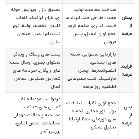
شناخت مخاطب، تولید
تحقیق بازار، ویرایش حرفه
پیش
محتوا، طراحی جلد، ابرداده،
ای، طراح گرافیک، کلمات
از
قیمت گذاری، صفحه فرود،
کلیدی، تخفیف اولیه، فرم
عرضه
جمع آوری ایمیل، پیش
ثبت نام ایمیل، هیجان
فروش
سازی
بازاریابی محتوایی، شبکه
پست های وبلاگ و ویدئو،
های اجتماعی،
محتوای بصری، ارسال نسخه
فرایند
اینفلوئنسرها، ایمیل
های رایگان، خبرنامه های
عرضه
مارکتینگ، کیت مطبوعاتی،
شمارش معکوس، تعامل
اطلاعیه روز عرضه
فعال
درخواست مودبانه نظر،
جمع آوری نظرات، تبلیغات
پس
کمپین های هدفمند،
پولی، تور مجازی، تخفیف
از
مصاحبه و مقالات مهمان،
های دوره ای، حفظ ارتباط،
عرضه
مسابقات، انجمن آنلاین،
تحلیل عملکرد
بررسی آمار