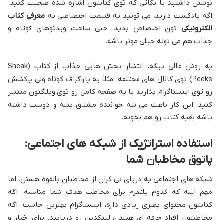
نوشتن داشتید یا نکاتی که توی کتابتون اشاره شده صحبت کنید.
اگه پادکست دارید، می تونید یه قسمت اختصاصی به
معرفی کتاب
الکترونیکی
تون اختصاص بدید. حتی ساخت ویدئوهای کوتاه و
جذاب هم می تونه خیلی موثر باشه.
یه روش عالی دیگه، انتشار بخش هایی جذاب از کتاب (Sneak
Peeks) توی کانال های مختلفه. مثلاً یه پاراگراف کوتاه ولی پرکشش
رو توی اینستاگرام بذارید یا یه صفحه کامل رو توی وبلاگتون منتشر
کنید. این کار باعث می شه خواننده مشتاق بشه و دوست داشته
باشه بقیه کتاب رو هم بخونه.
استفاده استراتژیک از شبکه های اجتماعی:
پاتوق مخاطبان شما
شبکه های اجتماعی یه دریای بی کران از مخاطبان بالقوه هستن. اما
مهم اینه که کدوم پلتفرم برای مخاطب هدف شما مناسبه. اگه
کتابتون محتوای بصری زیادی داره، اینستاگرام بهترین جاست. اگه
مخاطبتون افراد حرفه ای هستن، لینکدین رو دریابید. برای اخبار و