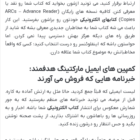
ارتباط برقرار کنید، می تونید ازشون بخواید که کتاب شما رو نقد یا
معرفی کنن. کافیه نسخه های رایگان (ARCs – Advance Reader
Copies)
کتابهای الکترونیکی
خودتون رو براشون بفرستید. این کار
باعث می شه کتاب شما به مخاطبان جدیدی معرفی بشه که شاید از
طریق راه های دیگه هرگز بهش دسترسی پیدا نمی کردن. اما
حواستون باشه که اینفلوئنسر رو درست انتخاب کنید؛ کسی که واقعاً
مخاطبانش به موضوع کتاب شما علاقه دارن.
کمپین های ایمیل مارکتینگ هدفمند:
خبرنامه هایی که فروش می آورند
لیست ایمیلی که قبلاً جمع کردید، حالا مثل یه ارتش آماده به کاره.
قبل از عرضه، می تونید خبرنامه های منظم بفرستید که یه جور
شمارش معکوس برای انتشار
کتاب الکترونیکی
شما باشه. اخبار و به
روزرسانی ها رو باهاشون به اشتراک بذارید، از پشت صحنه نوشتن
بگید و حس انتظار رو درشون زنده کنید.