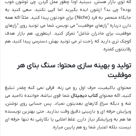
که توی بازار هستن. ببینید اونا چطور عمل کردن. چی توشون خوب
بوده؟ چی بد؟ ازشون ایده بگیرید اما کپی نکنید. سعی کنید یه
جایگاه منحصر به فرد (Niche) برای خودتون پیدا کنید. مثلاً اگه همه
دارن درباره “رازهای موفقیت” می نویسن، شما می تونید روی “رازهای
موفقیت برای مادران شاغل” تمرکز کنید. اینطوری، هم بازار هدف
کوچک تری دارید که راحت تر می تونید بهش دسترسی پیدا کنید، هم
رقابتتون کمتره.
تولید و بهینه سازی محتوا: سنگ بنای هر
موفقیت
محتوای باکیفیت، حرف اول رو می زنه. فرقی نمی کنه چقدر تبلیغ
کنید، اگه محتوای
کتاب دیجیتال
شما قوی نباشه، خواننده ناامید می
شه و دیگه سراغ کارهای بعدیتون نمیاد. پس حسابی روی نوشتن،
ویرایش حرفه ای و بازبینی دقیق وقت بذارید. حتی بهترین نویسنده
ها هم به ویرایشگر نیاز دارن. غلط املایی یا نگارشی نه تنها حرفه ای
نیست، بلکه اعتبار شما رو هم پایین میاره.