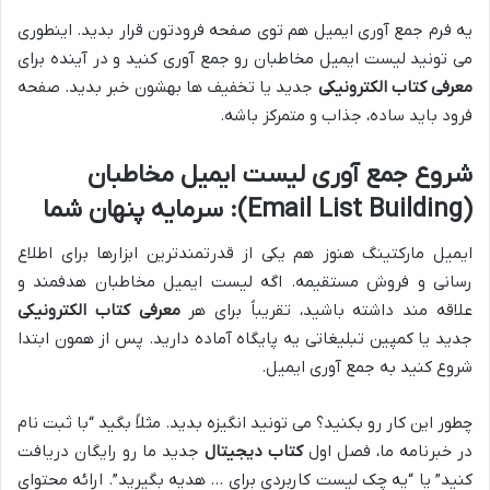
یه فرم جمع آوری ایمیل هم توی صفحه فرودتون قرار بدید. اینطوری
می تونید لیست ایمیل مخاطبان رو جمع آوری کنید و در آینده برای
معرفی کتاب الکترونیکی
جدید یا تخفیف ها بهشون خبر بدید. صفحه
فرود باید ساده، جذاب و متمرکز باشه.
شروع جمع آوری لیست ایمیل مخاطبان
(Email List Building): سرمایه پنهان شما
ایمیل مارکتینگ هنوز هم یکی از قدرتمندترین ابزارها برای اطلاع
رسانی و فروش مستقیمه. اگه لیست ایمیل مخاطبان هدفمند و
علاقه مند داشته باشید، تقریباً برای هر
معرفی کتاب الکترونیکی
جدید یا کمپین تبلیغاتی یه پایگاه آماده دارید. پس از همون ابتدا
شروع کنید به جمع آوری ایمیل.
چطور این کار رو بکنید؟ می تونید انگیزه بدید. مثلاً بگید “با ثبت نام
در خبرنامه ما، فصل اول
کتاب دیجیتال
جدید ما رو رایگان دریافت
کنید” یا “یه چک لیست کاربردی برای … هدیه بگیرید”. ارائه محتوای