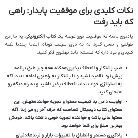
نکات کلیدی برای موفقیت پایدار: راهی
که باید رفت
یادتون باشه که موفقیت توی عرضه یک
کتاب الکترونیکی
، یه ماراتن
طولانی و نفس گیره، نه یه دوی سرعت کوتاه. اینجا چندتا نکته
کلیدی وجود داره که همیشه باید بهشون فکر کنید:
صبر، پشتکار و انعطاف پذیری:
ممکنه همه چیز طبق برنامه
پیش نره. ناامید نشید و با پشتکار به راهتون ادامه بدید. اگه
یه استراتژی جواب نداد، انعطاف پذیر باشید و یه راه دیگه رو
امتحان کنید.
اولویت دادن به کیفیت محتوا و تجربه خواننده:
تهش، این
محتوای
کتاب دیجیتال
شماست که حرف آخر رو می زنه. اگه
محتوا عالی باشه و خواننده تجربه خوبی داشته باشه، خودش
بهترین مبلغ برای شما خواهد بود.
یادگیری مستمر و انطباق با تغییرات بازار و ترندها:
دنیای