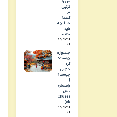
س را
تزئین
می
کنند؟
هر آنچه
باید
بدانید
20/09/14
04
جشنواره
چوسئوک
کره
جنوبی
چیست؟
|
راهنمای
کامل
(Chuse
ok)
18/09/14
04