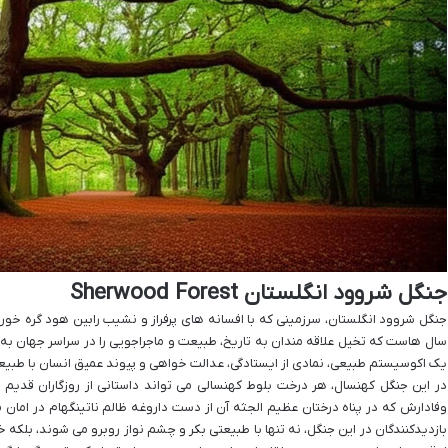
جنگل شروود انگلستان Sherwood Forest
جنگل شروود انگلستان، سرزمینی که با افسانه های پرفراز و نشیب رابین هود گره خورد
سال هاست که تخیل علاقه مندان به تاریخ، طبیعت و ماجراجویی را در سراسر جهان به 
یک اکوسیستم طبیعی، نمادی از ایستادگی، عدالت خواهی و پیوند عمیق انسان با طبی
در این جنگل کهنسال، هر درخت بلوط کهنسالی می تواند داستانی از روزگاران قدیم را ز
وفادارش که در پناه درختان عظیم الجثه آن از دست داروغه ظالم ناتینگهام در امان 
بازدیدکنندگان در این جنگل، نه تنها با طبیعتی بکر و چشم نواز روبرو می شوند، بلکه خو