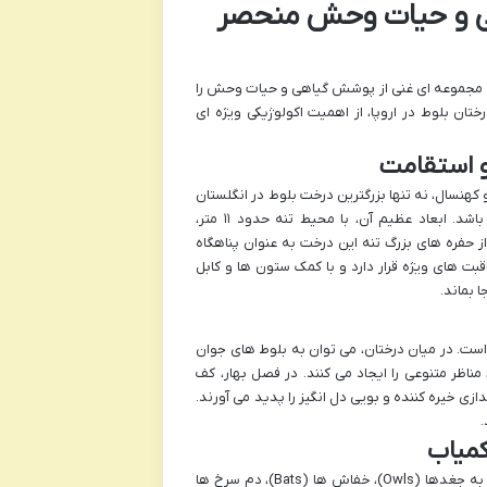
ی و حیات وحش منحصر
ه مجموعه ای غنی از پوشش گیاهی و حیات وحش را
تان بلوط در اروپا، از اهمیت اکولوژیکی ویژه ای
ادین و کهنسال، نه تنها بزرگترین درخت بلوط در انگلستان
به شمار می رود، بلکه تخمین زده می شود که سنی بین ۸۰۰ تا ۱۰۰۰ سال داشته باشد. ابعاد عظیم آن، با محیط تنه حدود ۱۱ متر،
از حفره های بزرگ تنه این درخت به عنوان پناهگاه
ت های ویژه قرار دارد و با کمک ستون ها و کابل
 بماند.
ست. در میان درختان، می توان به بلوط های جوان
B) اشاره کرد که در کنار یکدیگر، مناظر متنوعی را ایجاد می کنند. در فصل بهار، کف
Bl) پوشیده می شود که چشم اندازی خیره کننده و بویی دل انگیز را پدید می آورند.
.
کمیاب
جنگل شروود، خانه ای برای انواع مختلفی از حیوانات است. در میان پرندگان، می توان به جغدها (Owls)، خفاش ها (Bats)، دم سرخ ها