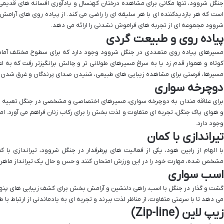
جنگل شروود، تنها مکانی برای مشاهده درختان کهنسال و یادآوری افسانه های قدیمی 
است که هر بازدیدکننده ای با هر سلیقه ای را راضی می کند. از پیاده روی های آرامش
شروود مجموعه ای از تجربه های فراموش نشدنی را ارائه می دهد.
پیاده روی و طبیعت گردی
مسیرهای پیاده روی متعددی در جنگل شروود وجود دارد که برای سطوح مختلف آما
کوتاه و هموار قدم زد یا به سراغ مسیرهای طولانی تر و چالش برانگیزتر رفت که به ا
مسیرها، فرصتی برای مشاهده زیبایی های طبیعی، شنیدن صدای پرندگان و غرق شدن 
دوچرخه سواری
برای علاقه مندان به دوچرخه سواری، مسیرهای اختصاصی و مشخصی در جنگل تعبیه 
و هوای پاک جنگل، تجربه ای متفاوت و لذت بخش را برای رکاب زنان فراهم می آورد. امکا
وجود دارد.
تیراندازی با کمان
با الهام از رابین هود، یکی از فعالیت های پرطرفدار در جنگل شروود، تیراندازی با
مشخص شده، مهارت خود را در این ورزش امتحان کنند و حس و حال یک تیرانداز ماهر را
اسب سواری
گشت و گذار در جنگل با اسب، راهی دلنشین و آرامش بخش برای کشف زیبایی های پنهان
می دهد تا با سرعتی متفاوت، از مناظر لذت ببرند و تجربه ای به یادماندنی از ارتباط با
زیپ لاین (Zip-line)