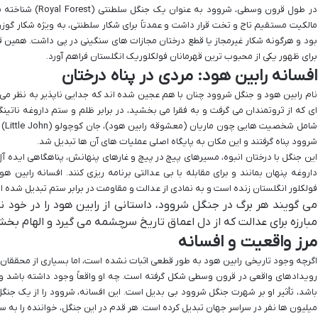
در طول قرون وسطی، شر
مالکیت مستقیم تاج و تخت قرار داشت و عمدتاً برای شکار سلطنتی، به ویژه شکار گوزن
بود و هرگونه شکار غیرمجاز یا قطع درختان مجازات های سنگینی در پی داشت. همین قوا
برای ظهور یکی از محبوب ترین قهرمانان فولکلوریک انگلستان فراهم آورد.
افسانه رابین هود: مردی در پناه درختان
نام رابین هود و جنگل شروود چنان با هم عجین شده اند که جدایی ناپذیر به نظر می 
ای که از ثروتمندان می گرفت و به فقرا می بخشید، در برابر ظلم و ستم داروغه ناتینگ
شروود پناه گرفتند و این مکان به پایگاه اصلی عملیات های آن ها تبدیل شد.
این جنگل با درختان انبوه، مسیرهای پیچ در پیچ و غارهای پنهانش، پناهگاهی ایده آل
داروغه پنهان بمانند و برای مقابله با بی عدالتی برنامه ریزی کنند. افسانه رابین 
فولکلور انگلستان زنده است و به نمادی از عدالت و مقاومت در برابر ستم تبدیل شده 
می گویند هر برگ در جنگل شروود، داستانی از رابین هود را در خود نه
مبارزه برای عدالت که از دل اعماق تاریخ سرچشمه می گیرد و الهام 
مرز واقعیت و افسانه
اگرچه وجود تاریخی رابین هود به طور قطعی اثبات نشده است، اما بسیاری از محققان ب
رویدادهای واقعی در قرون وسطی شکل گرفته است. چه او واقعاً وجود داشته باشد و چ
باشد، تأثیر او بر شهرت جنگل شروود بی بدیل است. این افسانه، شروود را از یک جنگل
میلیون ها نفر در سراسر جهان تبدیل کرده است. هر قدم در این جنگل، خواننده را به س