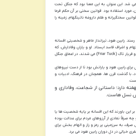
وود به عنوان یک جنگل سلطنتی (Royal Forest) شناخته می شد. این عنوان به این معنا بود که جنگل تحت
، مورد استفاده بود. قوانین سختی بر آن حکم فرما
نین سختگیرانه و ظلم داروغه ناتینگهام، زمینه را
رسند. رابین هود، تیرانداز ماهر و شخصیتی افسانه
هام و اشراف فاسد ایستاد. او و یاران وفادارش، که
شامل شخصیت هایی چون ماریان (معشوقه رابین هود)، جان کوچولو (Little John) و فریار تاک (Friar Tuck) می شدند، در اعماق جنگل
 برای رابین هود و یارانش بود تا از دست نیروهای
هود، با گذشت قرن ها، همچنان در فرهنگ، ادبیات و
است.
فته دارد؛ داستانی از شجاعت، وفاداری و
بخش نسل هاست.
ر این باورند که این افسانه بر پایه شخصیت ها یا
ه صرفاً نمادی از آرزوهای مردم برای عدالت بوده
 صرف، به سرزمینی پر رمز و راز و الهام بخش برای
فری خیالی در دل دوران رابین هود می برد.