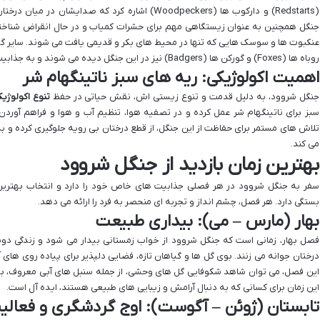
(Redstarts) و دارکوب ها (Woodpeckers) اشاره کرد که 
جنگل همچنین به عنوان زیستگاهی مهم برای حشرات کمیاب و در حال انقراض شناخته
روباه ها (Foxes) و گورکن ها (Badgers) نیز در این جنگل دیده می شوند و به جذابیت های طبیعی آن می افزایند.
اهمیت اکولوژیکی: ریه های سبز ناتینگهام شر
جنگل شروود، به دلیل قدمت و تنوع زیستی اش، نقش حیاتی در حفظ
تنوع اکولوژیک
سبز برای ناتینگهام شر عمل کرده و در تصفیه هوا، تنظیم آب و هوا و فراهم آوردن
تلاش های مستمر برای حفاظت از این جنگل، از قطع درختان بی رویه جلوگیری کرده و 
می کند.
بهترین زمان بازدید از جنگل شروود
سفر به جنگل شروود در هر فصلی جذابیت های خاص خود را دارد و انتخاب بهترین زم
بستگی دارد. هر فصل، چشم انداز و تجربه ای منحصر به فرد را ارائه می دهد.
بهار (مارس – می): بیداری طبیعت
فصل بهار، زمانی است که جنگل شروود از خواب زمستانی بیدار می شود و زندگی دوبار
درختان جوانه می زنند. بوی گل ها و گیاهان تازه، فضایی دلپذیر برای پیاده روی های 
این فصل، می توان شاهد شکوفایی گل های وحشی، از جمله سنبل های آبی معروف، بود ک
این زمان برای کسانی که به دنبال آرامش و زیبایی های طبیعی هستند، ایده آل است.
تابستان (ژوئن – آگوست): اوج گردشگری و فعالی