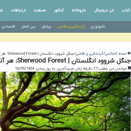
کتاب
ارز دیجیتال
داروخانه
کنکور
صنعت
ارتباطات
شب
تکنولوژی
گردشگری و اقامتی
پزشکی
بین الملل
اقتصادی
مجله کاماکس
/
گردشگری و اقامتی
/
جنگل شروود انگلستان | Sherwood Forest: هر آنچه باید بدانید
جنگل شروود انگلستان | Sherwood Forest: هر آنچه باید بدانید
خواندن این مطلب 17 دقیقه زمان میبرد
آخرین به روز رسانی: 16/05/1404