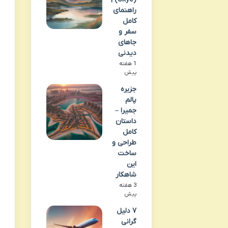
راهنمای
کامل
سفر و
جاهای
دیدنی
1 هفته
پیش
جزیره
پالم
جمیرا –
داستان
کامل
طراحی و
ساخت
این
شاهکار
3 هفته
پیش
۷ دلیل
گرانی