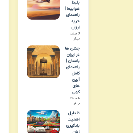
بلیط
هواپیما |
راهنمای
خرید
ارزان
3 هفته
پیش
جشن ها
در ایران
باستان |
راهنمای
کامل
آیین
های
کهن
4 هفته
پیش
5 دلیل
اهمیت
یادگیری
زبان