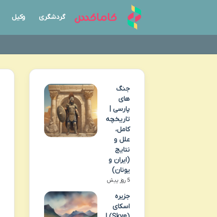
گردشگری
وکیل
جنگ
های
پارسی |
تاریخچه
کامل،
علل و
نتایج
(ایران و
یونان)
5 روز پیش
جزیره
اسکای
(Skye) |