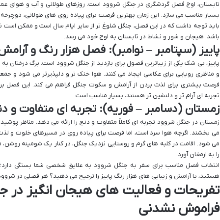
تابستان، اوج فصل گردشگری در جنگل شروود است. روزهای طولانی و آب و هوای عموماً
بسیار مناسب می سازد. این زمان بهترین فرصت برای پیاده روی های طولانی، دوچرخه 
باید توجه داشت که در این فصل، جنگل شلوغ تر از سایر ایام سال است و ممکن است نیاز 
باشد. هیجان و شور و نشاط در تابستان به اوج خود می رسد.
پاییز (سپتامبر – نوامبر): فصل هزار رنگ و آرامش
پاییز، بی شک یکی از زیباترین فصول برای بازدید از جنگل شروود است. برگ درختان به رن
و مناظری رویایی برای عکاسی ایجاد می کنند. هوا خنک تر و دلپذیرتر می شود و جمعی
فرصت بیشتری برای لذت بردن از آرامش و سکوت جنگل فراهم می کند. این فصل برا
تجربه ای آرام تر و دلنشین تر هستند، بسیار مناسب است.
زمستان (دسامبر – فوریه): تجربه ای متفاوت و دن
زمستان در جنگل شروود تجربه ای کاملاً متفاوت و دنج را ارائه می دهد. مناظر پوشی
می بخشند. اگرچه هوا سرد است، اما فرصت برای پیاده روی در مسیرهای خلوت و لذت
می شود. اقامت در کلبه های گرم و روستایی نزدیک جنگل، در کنار یک شومینه روشن
را به ارمغان آورد.
انتخاب فصل مناسب برای سفر به جنگل شروود به علایق شخصی شما بستگی دارد؛ آ
هستید، یا آرامش و زیبایی های هزار رنگ پاییز را ترجیح می دهید؟ هر فصلی در شروود،
تفریحات و فعالیت های هیجان انگیز در ج
فراموش نشدنی