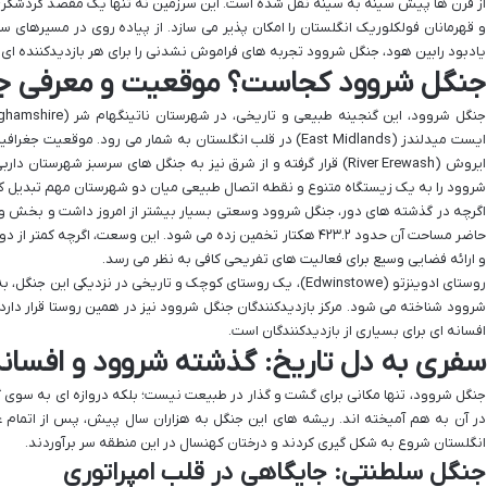
از قرن ها پیش سینه به سینه نقل شده است. این سرزمین نه تنها یک مقصد گردشگری
و قهرمانان فولکلوریک انگلستان را امکان پذیر می سازد. از پیاده روی در مسیرها
یادبود رابین هود، جنگل شروود تجربه های فراموش نشدنی را برای هر بازدیدکننده ای ر
جنگل شروود کجاست؟ موقعیت و معرفی جغ
ایست میدلندز (East Midlands) در قلب انگلستان به شمار می رود. مو
شروود را به یک زیستگاه متنوع و نقطه اتصال طبیعی میان دو شهرستان مهم تبدیل ک
اگرچه در گذشته های دور، جنگل شروود وسعتی بسیار بیشتر از امروز داشت و بخش وسی
حاضر مساحت آن حدود ۴۲۳.۲ هکتار تخمین زده می شود. این وسعت، اگرچه
و ارائه فضایی وسیع برای فعالیت های تفریحی کافی به نظر می رسد.
روستای ادوینزتو (Edwinstowe)، یک روستای کوچک و تاریخی در نزدی
شروود شناخته می شود. مرکز بازدیدکنندگان جنگل شروود نیز در همین روستا قرار دارد
افسانه ای برای بسیاری از بازدیدکنندگان است.
سفری به دل تاریخ: گذشته شروود و افسانه
جنگل شروود، تنها مکانی برای گشت و گذار در طبیعت نیست؛ بلکه دروازه ای به سوی 
در آن به هم آمیخته اند. ریشه های این جنگل به هزاران سال پیش، پس از اتمام ع
انگلستان شروع به شکل گیری کردند و درختان کهنسال در این منطقه سر برآوردند.
جنگل سلطنتی: جایگاهی در قلب امپراتوری