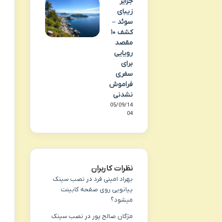
جزایر
زیبای
سوئد –
کشف ۱۰
مقصد
رویایی
برای
سفری
فراموش
نشدنی
05/09/14
04
نظرات کاربران
بهراد امینی فرد
در
نصب سینک
پیانویی روی صفحه کابینت
میشود؟
مژگان صالح پور
در
نصب سینک