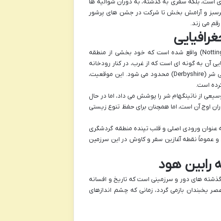
 است، بلکه سفری به گذشته، به دوران شوالیه ها
ی سرسبز و آرامش بخش تا شرکت در جشن های پرشور
قم می زند.
رافیایی
جنگل شروود، این گنجینه طبیعی و تاریخی، در شهرستان ناتینگهام شر (Nottinghamshire) واقع شده است که خود بخشی از منطقه
قعیت جغرافیایی آن به گونه ای است که از غرب، در کنار رودخانه
ایروش (River Erewash) قرار گرفته و از شرق نیز به جنگل های سرسبز شهرستان داربی شر (Derbyshire) محدود می شود. این موقعیت،
رده است.
عی از ناتینگهام شر را پوشش می داد، اما در حال
 کمتر از دوران اوج آن است، اما همچنان برای حفظ تنوع زیستی
کی این جنگل، به عنوان ورودی اصلی و قلب تپنده منطقه گردشگری
 و عموماً نقطه آغازین سفر و کاوش در این سرزمین
 رابین هود
گذشته های دور و سرزمینی است که تاریخ و افسانه
صر یخبندان بازمی گردد، زمانی که چشم اندازهای