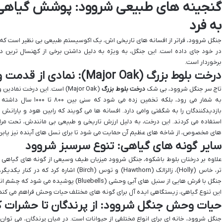
گنجینه های طبیعی شروود: پوشش گیاه
به فرد
جنگل شروود، فراتر از افسانه های تاریخی اش، یک اکوسیستم طبیعی بی نظیر است ک
در خود جای داده است. این جنگل، به ویژه به دلیل داشتن برخی از کهنسال ترین درخ
برخوردار است.
درخت بلوط بزرگ (Major Oak): نمادی از قدمت و استقامت
تاج سر جنگل شروود، بی شک
درخت بلوط بزرگ
(Major Oak) است. این درخت نم
بازدیدکنندگان را به شگفتی وامی دارد. افسانه ها می گویند که رابین هود و یارانش 
استفاده می کردند. این درخت، به دلیل ارزش تاریخی و طبیعی بی مانندش، تحت مراقب
های مخصوص، از شاخه های عظیم آن حمایت می شود تا برای نسل های آینده نیز پابرجا
سایر گونه های گیاهی: تنوع سرسبز شروود
علاوه بر درختان بلوط باشکوه، جنگل شروود میزبان طیف وسیعی از گونه های گیاهی ا
تر، خاس (Holly)، زالزالک (Hawthorn) و توس (irch
جنگل با فرش هایی از سنبل های آبی وحشی (uebells
این تنوع گیاهی، زیستگاهی ایده آل برای گونه های مختلف حیات وحش فراهم می کند
حیات وحش جنگل شروود: از پرندگان تا حشرات 