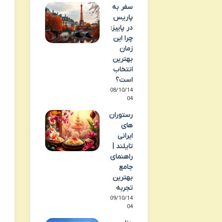
سفر به
پاریس
در پاییز:
چرا این
زمان
بهترین
انتخاب
است؟
08/10/14
04
رستوران
های
ایرانی
تایلند |
راهنمای
جامع
بهترین
تجربه
09/10/14
04