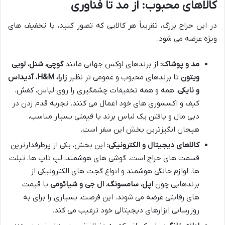
کالاهای محبوب: از مد تا فناوری
در این حراج بزرگ، تقریباً هر کالایی که تصور کنید، با تخفیف های
ویژه عرضه می شود.
مد و پوشاک:
از برندهای لوکس جهانی مانند
گوچی، شنل، لویی
ویتون
تا برندهای محبوب و عمومی تر نظیر
زارا، H&M، آدیداس
و نایکی
، همه و همه تخفیفات چشمگیری را روی لباس، کفش،
کیف و اکسسوری های خود اعمال می کنند. تجربه قدم زدن در
دبی مال و یافتن یک لباس برند با قیمتی بسیار مناسب،
هیجان انگیزترین بخش این سفر است.
کالاهای دیجیتال و الکترونیکی:
این بخش، یکی از پرطرفدارترین
قسمت های حراج است. گوشی های هوشمند، لپ تاپ ها، تبلت
ها، لوازم خانگی هوشمند و انواع گجت های الکترونیکی از
برندهایی چون
اپل، سامسونگ، ال جی و شیائومی
با قیمت
های رقابتی عرضه می شوند. این فرصت، بسیاری را برای به
روزرسانی ابزارهای دیجیتالی خود ترغیب می کند.