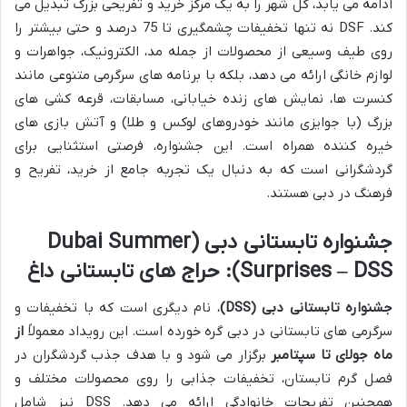
ادامه می یابد، کل شهر را به یک مرکز خرید و تفریحی بزرگ تبدیل می
کند. DSF نه تنها تخفیفات چشمگیری تا 75 درصد و حتی بیشتر را
روی طیف وسیعی از محصولات از جمله مد، الکترونیک، جواهرات و
لوازم خانگی ارائه می دهد، بلکه با برنامه های سرگرمی متنوعی مانند
کنسرت ها، نمایش های زنده خیابانی، مسابقات، قرعه کشی های
بزرگ (با جوایزی مانند خودروهای لوکس و طلا) و آتش بازی های
خیره کننده همراه است. این جشنواره، فرصتی استثنایی برای
گردشگرانی است که به دنبال یک تجربه جامع از خرید، تفریح و
فرهنگ در دبی هستند.
جشنواره تابستانی دبی (Dubai Summer
Surprises – DSS): حراج های تابستانی داغ
جشنواره تابستانی دبی (DSS)
، نام دیگری است که با تخفیفات و
سرگرمی های تابستانی در دبی گره خورده است. این رویداد معمولاً
از
ماه جولای تا سپتامبر
برگزار می شود و با هدف جذب گردشگران در
فصل گرم تابستان، تخفیفات جذابی را روی محصولات مختلف و
همچنین تفریحات خانوادگی ارائه می دهد. DSS نیز شامل