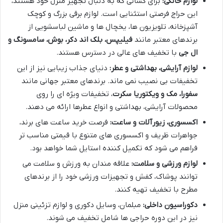
لوازم خانگی:
برای کسانی که به دنبال تجهیز منزل خود هستند،
این حراج فرصتی استثنایی است. لوازم برقی بزرگ و کوچک
آشپزخانه، تلویزیون ها، یخچال ها و ماشین لباسشویی از
برندهای معتبر مانند
فیلیپس، بلک اند دکر، بوش، سامسونگ و
ال جی
با تخفیف های عالی در دسترس هستند.
لوازم آرایشی، بهداشتی و عطر:
دنیای جذاب زیبایی نیز از این
تخفیفات بی نصیب نمی ماند. برندهای معتبر جهانی مانند
سفورا، مک و ویکتوریا سکرت
، تخفیفات ویژه ای را روی
محصولات آرایشی، بهداشتی و انواع عطرها ارائه می دهند.
اکسسوری، زیورآلات و ساعت:
فرصت خرید ساعت های برند،
جواهرات ظریف و اکسسوری های متنوع با قیمتی مناسب تر
فراهم می شود که تکمیل کننده استایل شما خواهد بود.
لوازم ورزشی و سلامت:
علاقه مندان به ورزش و سلامت می
توانند پوشاک، کفش و تجهیزات ورزشی خود را از برندهای
مطرح با تخفیف تهیه کنند.
دکوراسیون داخلی:
مبلمان، وسایل دکوری و لوازم تزئینی منزل
نیز در این دوره حراجی ها شامل تخفیف می شوند.