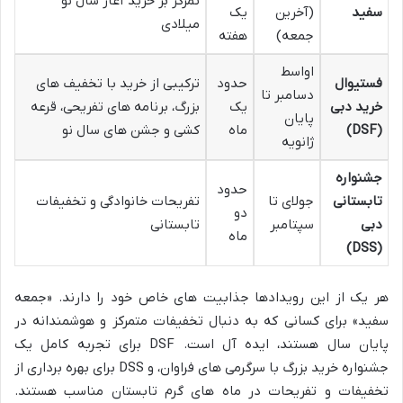
تمرکز بر خرید آغاز سال نو
سفید
(آخرین
یک
میلادی
جمعه)
هفته
اواسط
فستیوال
حدود
ترکیبی از خرید با تخفیف های
دسامبر تا
خرید دبی
یک
بزرگ، برنامه های تفریحی، قرعه
پایان
(DSF)
ماه
کشی و جشن های سال نو
ژانویه
جشنواره
حدود
تابستانی
جولای تا
تفریحات خانوادگی و تخفیفات
دو
دبی
سپتامبر
تابستانی
ماه
(DSS)
هر یک از این رویدادها جذابیت های خاص خود را دارند. «جمعه
سفید» برای کسانی که به دنبال تخفیفات متمرکز و هوشمندانه در
پایان سال هستند، ایده آل است. DSF برای تجربه کامل یک
جشنواره خرید بزرگ با سرگرمی های فراوان، و DSS برای بهره برداری از
تخفیفات و تفریحات در ماه های گرم تابستان مناسب هستند.