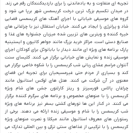
تجربه ای متفاوت و به یادماندنی را برای بازدیدکنندگان رقم می زند.
در میدان تکسیم بزرگ ترین درخت کریسمس شهر برپا می شود و
گروه های موسیقی خیابانی با اجرای آهنگ های کریسمسی فضایی
شاد و پرانرژی را ایجاد می کنند. خیابان استقلال نیز با چراغانی های
خیره کننده و ویترین های تزیین شده میزبان جشنواره های غذا و
صنایع دستی است. مراکز خرید بزرگ مانند جواهر کانیون و ایستینیه
پارک برنامه های ویژه ای مانند دیدار با بابانوئل برای کودکان اجرای
موسیقی زنده و نمایش های خیابانی برگزار می کنند. کلیسای سنت
آنتوان مراسم عشای ربانی شب کریسمس را با شکوه خاصی برگزار می
کند و بسیاری از مردم حتی غیرمسیحیان برای تجربه این فضای
معنوی در آن شرکت می کنند. هتل های لوکس استانبول مانند
چراغان پالاس فورسیزنز و ریتز کارلتون جشن های شام ویژه
کریسمس را با منوهای مخصوص و برنامه های سرگرم کننده برگزار
می کنند. در کنار این ها تورهای کشتی بسفر نیز برنامه های ویژه
شب کریسمس را با شام و موسیقی زنده ارائه می دهند. برخی از
رستوران های معروف استانبول مانند میکلا و نصرت منوهای ویژه
کریسمس را با ترکیبی از غذاهای سنتی ترکی و بین المللی تدارک می