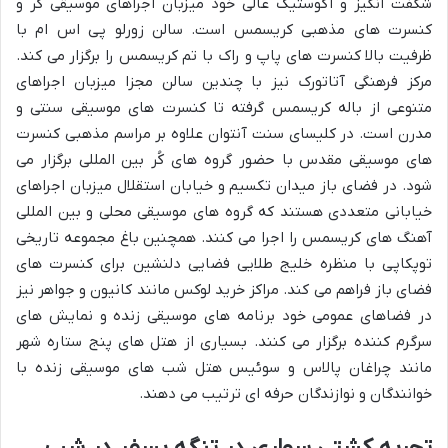
شگفت انگیز و آکوستیک عالی خود میزبان اجراهای موسیقی کُر و
کنسرت های مذهبی کریسمس است. سالن زورلو پی اس ام با
ظرفیت بالا کنسرت های پاپ و راک با تم کریسمس را برگزار می کند.
مرکز فرهنگی آتاتورک نیز با چندین سالن مجزا میزبان اجراهای
متنوعی از باله کریسمس گرفته تا کنسرت های موسیقی سنتی و
مدرن است. در کلیسای سنت آنتوان علاوه بر مراسم مذهبی کنسرت
های موسیقی مقدس با حضور گروه های کُر بین المللی برگزار می
شود. در فضای باز میدان تکسیم و خیابان استقلال میزبان اجراهای
خیابانی متعددی هستند که گروه های موسیقی محلی و بین المللی
آهنگ های کریسمس را اجرا می کنند. همچنین باغ مجموعه تاریخی
توپکاپی با منظره خلیج طلایی فضایی دلنشین برای کنسرت های
فضای باز فراهم می کند. مراکز خرید لوکس مانند کانیون و جواهر نیز
در فضاهای عمومی خود برنامه های موسیقی زنده و نمایش های
سرگرم کننده برگزار می کنند. بسیاری از هتل های پنج ستاره شهر
مانند چراغان پالاس و سوئیس هتل شب های موسیقی زنده با
خوانندگان و نوازندگان حرفه ای ترتیب می دهند.