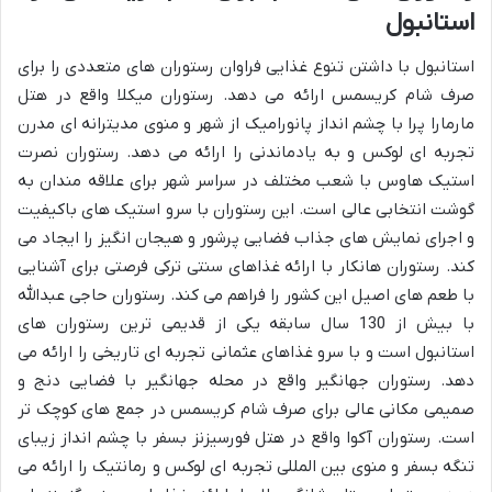
استانبول
استانبول با داشتن تنوع غذایی فراوان رستوران های متعددی را برای
صرف شام کریسمس ارائه می دهد. رستوران میکلا واقع در هتل
مارمارا پرا با چشم انداز پانورامیک از شهر و منوی مدیترانه ای مدرن
تجربه ای لوکس و به یادماندنی را ارائه می دهد. رستوران نصرت
استیک هاوس با شعب مختلف در سراسر شهر برای علاقه مندان به
گوشت انتخابی عالی است. این رستوران با سرو استیک های باکیفیت
و اجرای نمایش های جذاب فضایی پرشور و هیجان انگیز را ایجاد می
کند. رستوران هانکار با ارائه غذاهای سنتی ترکی فرصتی برای آشنایی
با طعم های اصیل این کشور را فراهم می کند. رستوران حاجی عبدالله
با بیش از 130 سال سابقه یکی از قدیمی ترین رستوران های
استانبول است و با سرو غذاهای عثمانی تجربه ای تاریخی را ارائه می
دهد. رستوران جهانگیر واقع در محله جهانگیر با فضایی دنج و
صمیمی مکانی عالی برای صرف شام کریسمس در جمع های کوچک تر
است. رستوران آکوا واقع در هتل فورسیزنز بسفر با چشم انداز زیبای
تنگه بسفر و منوی بین المللی تجربه ای لوکس و رمانتیک را ارائه می