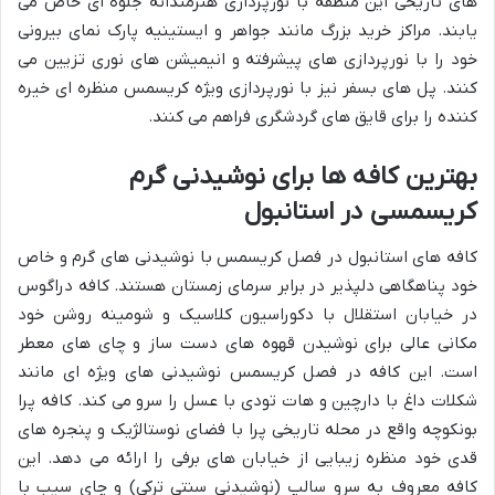
های تاریخی این منطقه با نورپردازی هنرمندانه جلوه ای خاص می
یابند. مراکز خرید بزرگ مانند جواهر و ایستینیه پارک نمای بیرونی
خود را با نورپردازی های پیشرفته و انیمیشن های نوری تزیین می
کنند. پل های بسفر نیز با نورپردازی ویژه کریسمس منظره ای خیره
کننده را برای قایق های گردشگری فراهم می کنند.
بهترین کافه ها برای نوشیدنی گرم
کریسمسی در استانبول
کافه های استانبول در فصل کریسمس با نوشیدنی های گرم و خاص
خود پناهگاهی دلپذیر در برابر سرمای زمستان هستند. کافه دراگوس
در خیابان استقلال با دکوراسیون کلاسیک و شومینه روشن خود
مکانی عالی برای نوشیدن قهوه های دست ساز و چای های معطر
است. این کافه در فصل کریسمس نوشیدنی های ویژه ای مانند
شکلات داغ با دارچین و هات تودی با عسل را سرو می کند. کافه پرا
بونکوچه واقع در محله تاریخی پرا با فضای نوستالژیک و پنجره های
قدی خود منظره زیبایی از خیابان های برفی را ارائه می دهد. این
کافه معروف به سرو سالپ (نوشیدنی سنتی ترکی) و چای سیب با