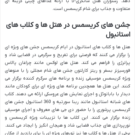
دهد. رستوران هتل شانگری-لا با ارائه غذاهای چینی گزینه ای
متفاوت و جذاب برای شام کریسمس است.
جشن های کریسمس در هتل ها و کلاب های
استانبول
هتل ها و کلاب های استانبول در ایام کریسمس جشن های ویژه ای
را برگزار می کنند که فرصتی برای تفریح و سرگرمی در فضایی شاد و
پرانرژی را فراهم می کند. هتل های لوکس مانند چراغان پالاس
فورسیزنز بسفر و ریتز کارلتون جشن های شام مجللی را با منوهای
ویژه کریسمس موسیقی زنده و برنامه های سرگرم کننده برگزار می
کنند. این هتل ها همچنین برنامه های ویژه ای برای کودکان مانند
دیدار با بابانوئل و اجرای نمایش های عروسکی ارائه می دهند. کلاب
های شبانه استانبول مانند رینا سورتیه و 360 استانبول جشن های
کریسمس پرشوری را با حضور دی جی های معروف و اجرای موسیقی
زنده برگزار می کنند. این کلاب ها با تزیینات ویژه کریسمس و
نورپردازی های جذاب فضایی شاد و هیجان انگیز را ایجاد می کنند.
برخی از هتل ها و کلاب ها نیز تورهای ویژه ای را برای بازدید از مکان