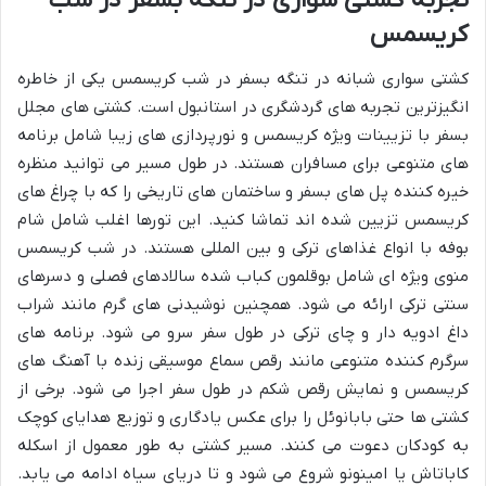
تجربه کشتی سواری در تنگه بسفر در شب
کریسمس
کشتی سواری شبانه در تنگه بسفر در شب کریسمس یکی از خاطره
انگیزترین تجربه های گردشگری در استانبول است. کشتی های مجلل
بسفر با تزیینات ویژه کریسمس و نورپردازی های زیبا شامل برنامه
های متنوعی برای مسافران هستند. در طول مسیر می توانید منظره
خیره کننده پل های بسفر و ساختمان های تاریخی را که با چراغ های
کریسمس تزیین شده اند تماشا کنید. این تورها اغلب شامل شام
بوفه با انواع غذاهای ترکی و بین المللی هستند. در شب کریسمس
منوی ویژه ای شامل بوقلمون کباب شده سالادهای فصلی و دسرهای
سنتی ترکی ارائه می شود. همچنین نوشیدنی های گرم مانند شراب
داغ ادویه دار و چای ترکی در طول سفر سرو می شود. برنامه های
سرگرم کننده متنوعی مانند رقص سماع موسیقی زنده با آهنگ های
کریسمس و نمایش رقص شکم در طول سفر اجرا می شود. برخی از
کشتی ها حتی بابانوئل را برای عکس یادگاری و توزیع هدایای کوچک
به کودکان دعوت می کنند. مسیر کشتی به طور معمول از اسکله
کاباتاش یا امینونو شروع می شود و تا دریای سیاه ادامه می یابد.