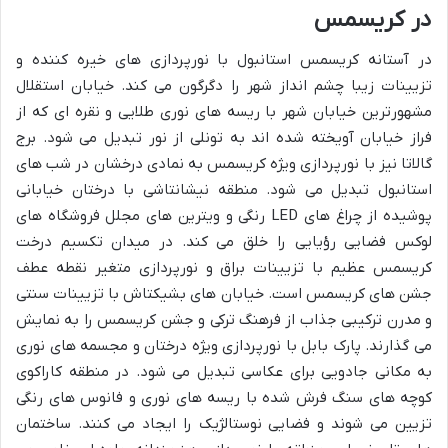
در کریسمس
در آستانه کریسمس استانبول با نورپردازی های خیره کننده و
تزیینات زیبا چشم انداز شهر را دگرگون می کند. خیابان استقلال
مشهورترین خیابان شهر با ریسه های نوری طلایی و نقره ای که از
فراز خیابان آویخته شده اند به تونلی از نور تبدیل می شود. برج
گالاتا نیز با نورپردازی ویژه کریسمس به نمادی درخشان در شب های
استانبول تبدیل می شود. منطقه نیشانتاشی با درختان خیابانی
پوشیده از چراغ های LED رنگی و ویترین های مجلل فروشگاه های
لوکس فضایی رؤیایی را خلق می کند. در میدان تکسیم درخت
کریسمس عظیم با تزیینات براق و نورپردازی متغیر نقطه عطف
جشن های کریسمس است. خیابان های بشیکتاش با تزیینات سنتی
و مدرن ترکیبی جذاب از فرهنگ ترکی و جشن کریسمس را به نمایش
می گذارند. پارک بابل با نورپردازی ویژه درختان و مجسمه های نوری
به مکانی جادویی برای عکاسی تبدیل می شود. در منطقه کاراکوی
کوچه های سنگ فرش شده با ریسه های نوری و فانوس های رنگی
تزیین می شوند و فضایی نوستالژیک را ایجاد می کنند. ساختمان