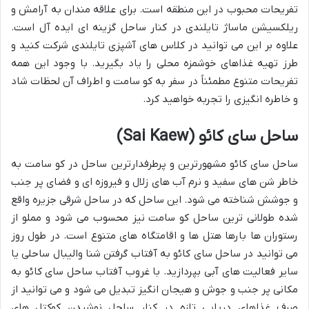
تفریحات محبوب در این منطقه است. برای علاقه مندان به آرامش و
ریلکسیشن ماساژ تایلندی در کنار ساحل گزینه ای ایده آل است.
علاوه بر این می توانید در کلاس های آشپزی تایلندی شرکت کنید و
طرز تهیه غذاهای خوشمزه محلی را یاد بگیرید. با وجود این همه
تفریحات متنوع مطمئناً در سفر به کو سامت و اطراف آن لحظات شاد
و خاطره انگیزی را تجربه خواهید کرد.
ساحل سای کائو (Sai Kaew)
ساحل سای کائو مشهورترین و پرطرفدارترین ساحل در کو سامت به
خاطر شن های سفید و نرم آب های زلال و فیروزه ای و فضای پر جنب
و جوشش شناخته می شود. این ساحل که در ساحل شرقی جزیره واقع
شده طولانی ترین ساحل کو سامت نیز محسوب می شود و مملو از
رستوران ها بارها هتل ها و اقامتگاه های متنوع است. در طول روز
می توانید در ساحل سای کائو به آفتاب گرفتن شنا والیبال ساحلی یا
سایر فعالیت های آبی بپردازید. با غروب آفتاب ساحل سای کائو به
مکانی پر جنب و جوش و هیجان انگیز تبدیل می شود و می توانید از
صرف غذاهای دریایی تازه در کنار ساحل نوشیدن کوکتل های