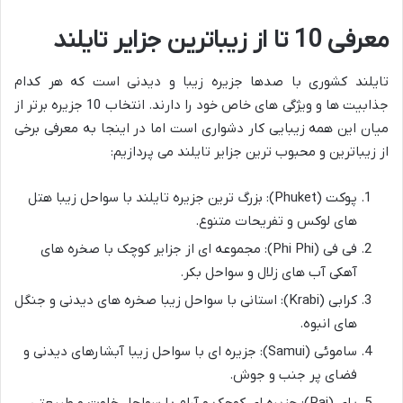
معرفی 10 تا از زیباترین جزایر تایلند
تایلند کشوری با صدها جزیره زیبا و دیدنی است که هر کدام
جذابیت ها و ویژگی های خاص خود را دارند. انتخاب 10 جزیره برتر از
میان این همه زیبایی کار دشواری است اما در اینجا به معرفی برخی
از زیباترین و محبوب ترین جزایر تایلند می پردازیم:
پوکت (Phuket): بزرگ ترین جزیره تایلند با سواحل زیبا هتل
های لوکس و تفریحات متنوع.
فی فی (Phi Phi): مجموعه ای از جزایر کوچک با صخره های
آهکی آب های زلال و سواحل بکر.
کرابی (Krabi): استانی با سواحل زیبا صخره های دیدنی و جنگل
های انبوه.
ساموئی (Samui): جزیره ای با سواحل زیبا آبشارهای دیدنی و
فضای پر جنب و جوش.
پای (Pai): جزیره ای کوچک و آرام با سواحل خلوت و طبیعتی