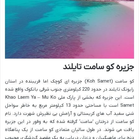
جزیره کو سامت تایلند
کو سامت (Koh Samet) جزیره ای کوچک اما فریبنده در استان
رایونگ تایلند در حدود 220 کیلومتری جنوب شرقی بانکوک واقع شده
است. این جزیره که بخشی از پارک ملی Khao Laem Ya – Mu Ko
Samet است با مساحتی حدود 13 کیلومتر مربع به خاطر سواحل
شنی سفید آب های کریستالی و آرامش بی نظیرش شهرت دارد. نام
کو سامت از درختان ‘سامت’ گرفته شده که به وفور در این جزیره
یافت می شوند. در طول سالیان متمادی کو سامت از یک پناهگاه
دنج برای ماهیگیران و دزدان دریایی به یک مقصد گردشگری محبوب