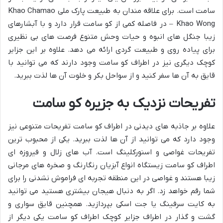
سامت است. برای علاقه مندان به طبیعت پارک ملی Khao Chamao
– Khao Wong در فاصله کمی از کو سامت قرار دارد و با آبشارهای
زیبا جنگل های انبوه و حیات وحش متنوع فرصت های بی نظیری
برای پیاده روی و طبیعت گردی ارائه می دهد. علاوه بر این جزایر
کوچک دیگری نیز در اطراف کو سامت وجود دارند که می توانید با
قایق به آن ها سفر کنید و از سواحل بکر و خلوت آن ها لذت ببرید.
تفریحات نزدیک به جزیره کو سامت
علاوه بر جاذبه های دیدنی در اطراف کو سامت تفریحات متنوعی نیز
وجود دارد که می توانید از آن ها لذت ببرید. یکی از محبوب ترین
تفریحات غواصی و اسنورکلینگ است. آب های زلال و فیروزه ای
اطراف کو سامت زیستگاه انواع آبزیان رنگارنگ و صخره های مرجانی
زیبا هستند و غواصی در این منطقه تجربه ای فراموش نشدنی را برای
شما رقم خواهد زد. اگر به دنبال هیجان بیشتری هستید می توانید
به کایت سرفینگ یا جت اسکی بپردازید. همچنین قایق سواری و
گشت و گذار در اطراف جزایر کوچک اطراف کو سامت یکی دیگر از