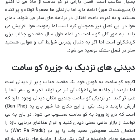
بسیار مناسب است. فصل بارانی در کو سامت از ماه می تا اکتبر
(اردیبهشت تا مهر) ادامه دارد اما بارندگی ها معمولاً کوتاه و پراکنده
هستند و به ندرت باعث اختلال در برنامه های سفر می شوند. دمای
هوا در این فصل نیز همچنان گرم است اما رطوبت هوا افزایش می
یابد. به طور کلی کو سامت در تمام طول سال مقصدی جذاب برای
گردشگران است اما اگر به دنبال بهترین شرایط آب و هوایی هستید
سفر در فصل خشک توصیه می شود.
دیدنی های نزدیک به جزیره کو سامت
اگرچه کو سامت به خودی خود یک مقصد جذاب و پر از دیدنی است
اما بازدید از جاذبه های اطراف آن نیز می تواند تجربه ی سفر شما را
غنی تر کند. در نزدیکی کو سامت چندین مکان دیدنی وجود دارد که
ارزش بازدید دارند. یکی از این مکان ها شهر بان په (Ban Phe)
است که دروازه ورود به کو سامت محسوب می شود. در بان په می
توانید از بازار ماهی محلی دیدن کنید و انواع غذاهای دریایی تازه را
امتحان کنید. همچنین معبد وات پا پرا دو (Wat Pa Pradu) با
مجسمه بودای خوابیده بزرگش یکی دیگر از جاذبه های نزدیک به کو