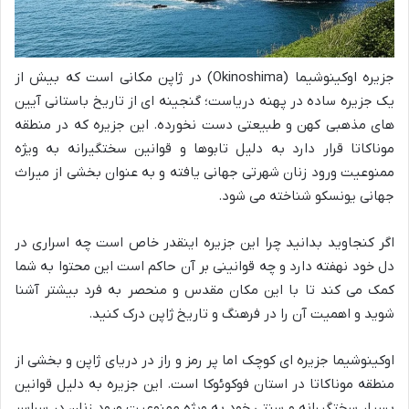
جزیره اوکینوشیما (Okinoshima) در ژاپن مکانی است که بیش از
یک جزیره ساده در پهنه دریاست؛ گنجینه ای از تاریخ باستانی آیین
های مذهبی کهن و طبیعتی دست نخورده. این جزیره که در منطقه
موناکاتا قرار دارد به دلیل تابوها و قوانین سختگیرانه به ویژه
ممنوعیت ورود زنان شهرتی جهانی یافته و به عنوان بخشی از میراث
جهانی یونسکو شناخته می شود.
اگر کنجاوید بدانید چرا این جزیره اینقدر خاص است چه اسراری در
دل خود نهفته دارد و چه قوانینی بر آن حاکم است این محتوا به شما
کمک می کند تا با این مکان مقدس و منحصر به فرد بیشتر آشنا
شوید و اهمیت آن را در فرهنگ و تاریخ ژاپن درک کنید.
اوکینوشیما جزیره ای کوچک اما پر رمز و راز در دریای ژاپن و بخشی از
منطقه موناکاتا در استان فوکوئوکا است. این جزیره به دلیل قوانین
بسیار سختگیرانه و سنتی خود به ویژه ممنوعیت ورود زنان در سراسر