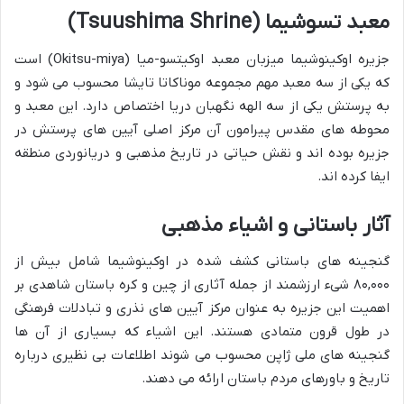
معبد تسوشیما (Tsuushima Shrine)
جزیره اوکینوشیما میزبان معبد اوکیتسو-میا (Okitsu-miya) است
که یکی از سه معبد مهم مجموعه موناکاتا تایشا محسوب می شود و
به پرستش یکی از سه الهه نگهبان دریا اختصاص دارد. این معبد و
محوطه های مقدس پیرامون آن مرکز اصلی آیین های پرستش در
جزیره بوده اند و نقش حیاتی در تاریخ مذهبی و دریانوردی منطقه
ایفا کرده اند.
آثار باستانی و اشیاء مذهبی
گنجینه های باستانی کشف شده در اوکینوشیما شامل بیش از
۸۰,۰۰۰ شیء ارزشمند از جمله آثاری از چین و کره باستان شاهدی بر
اهمیت این جزیره به عنوان مرکز آیین های نذری و تبادلات فرهنگی
در طول قرون متمادی هستند. این اشیاء که بسیاری از آن ها
گنجینه های ملی ژاپن محسوب می شوند اطلاعات بی نظیری درباره
تاریخ و باورهای مردم باستان ارائه می دهند.