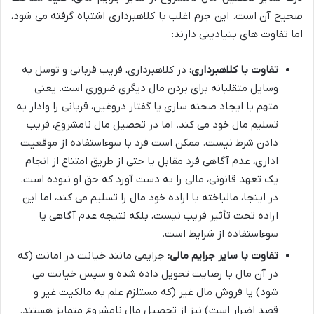
صحیح آن است. این جرم اغلب با کلاهبرداری اشتباه گرفته می شود،
اما تفاوت های بنیادینی دارند:
تفاوت با کلاهبرداری:
در کلاهبرداری، فریب قربانی و توسل به
وسایل متقلبانه برای بردن مال دیگری ضروری است. یعنی
متهم با ایجاد صحنه سازی یا گفتار دروغین، قربانی را وادار به
تسلیم مال خود می کند. اما در تحصیل مال نامشروع، فریب
دادن شرط نیست. ممکن است فرد با سوءاستفاده از موقعیت
اداری، عدم آگاهی فرد مقابل یا حتی از طریق امتناع از انجام
یک تعهد قانونی، مالی را به دست آورد که حق او نبوده است.
در اینجا، مالباخته با اراده خود مال را تسلیم می کند، اما این
اراده تحت تأثیر فریب نیست، بلکه نتیجه عدم آگاهی یا
سوءاستفاده از شرایط است.
تفاوت با سایر جرایم مالی:
جرایمی مانند خیانت در امانت (که
در آن مال با رضایت تحویل داده شده و سپس خیانت می
شود) یا فروش مال غیر (که مستلزم علم به مالکیت غیر و
قصد اضرار است) نیز از تحصیل مال نامشروع متمایز هستند.