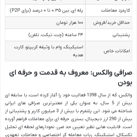
کارمزد معاملات
پله ای، بین ۰.۳۵ تا ۰ درصد (برای P2P)
حداقل خرید/فروش
۱۰۰ هزار تومان
پشتیبانی
۲۴ ساعته (چت، تیکت، تلفن)
استیکینگ، وام با وثیقه کریپتو، کارت
امکانات خاص
هدیه
صرافی والکس: معروف به قدمت و حرفه ای
بودن
والکس، که از سال 1398 فعالیت خود را آغاز کرده است، با سابقه ای
بیش از 5 سال، به عنوان یکی از معتبرترین صرافی های ایرانی
شناخته می شود. این پلتفرم با بیش از 3 میلیون کاربر و پشتیبانی از
بیش از 290 ارز دیجیتال، بستری حرفه ای برای معاملات فراهم آورده
است. قابلیت هایی نظیر تعیین حد ضرر، نمودارهای لحظه ای تحلیل
تکنیکال، استیکینگ، ربات معامله گر اختصاصی و معاملات تعهدی،