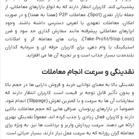
پشتیبانی کند. کاربران انتظار دارند که به انواع بازارهای معاملاتی، از
جمله بازار نقدی (Spot)، معاملات P2P (همتا به همتا) و در صورت
امکان، معاملات تعهدی یا اهرمی دسترسی داشته باشند. وجود
ابزارهای معاملاتی پیشرفته مانند سفارش گذاری حد سود و ضرر
(Take-Profit/Stop-Loss)، ربات های معامله گر و امکانات
استیکینگ یا وام دهی، برای کاربران حرفه ای و سرمایه گذاران
بلندمدت بسیار جذاب است و بر تجربه آن ها می اففزاید.
نقدینگی و سرعت انجام معاملات
نقدینگی بالا به معنای توانایی خرید و فروش دارایی ها در حجم بالا
و بدون تأثیر قابل توجه بر قیمت است. کاربران انتظار دارند که
سفارشات آن ها به سرعت و با کمترین لغزش (Slippage) انجام شود،
خصوصاً در بازارهای پرنوسان. صرافی هایی که حجم معاملات بالایی
دارند و کاربران فعال زیادی را جذب کرده اند، معمولاً نقدینگی بهتری
ارائه می دهند. سرعت پردازش واریز و برداشت ها نیز، به ویژه برای
معامله گران روزانه که به سرعت عمل نیاز دارند، بسیار حیاتی است.