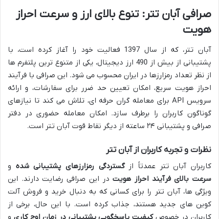
صرافی آبان تتر: تنوع بالای ارز و سرعت احراز
هویت
آبان تتر، که از سال 1397 فعالیت خود را آغاز کرده است، با
پشتیبانی از بیش از 490 ارز دیجیتال، یکی از متنوع ترین پلتفرم ها
از نظر تعداد رمزارزها در ایران محسوب می شود. این صرافی با فرآیند
احراز هویت سریع، امکان تعیین حد ضرر برای سفارشات، و ارائه
سرویس API برای معامله گران حرفه ای، تلاش می کند تا نیازهای
گوناگون کاربران را برطرف سازد. امکان معامله حضوری در دفتر
صرافی و پشتیبانی ۲۴ ساعته از دیگر نقاط قوت آبان تتر است.
نظرات و تجربه کاربران از آبان تتر
کاربران آبان تتر عمدتاً از
گستردگی رمزارزهای پشتیبانی شده
و
سرعت بالای فرآیند احراز هویت
در این صرافی رضایت دارند. این
ویژگی ها، آبان تتر را برای کسانی که به دنبال خرید و فروش آلت
کوین های جدید هستند، جذاب کرده است. با این حال، برخی از
کاربران در خصوص
کیفیت پاسخگویی پشتیبانی در زمان اوج کاری
و