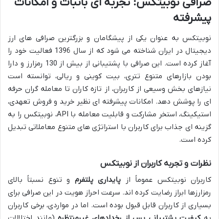
صرافی نوبیتکس: تجربه ای باثبات و امکانات
پیشرفته
نوبیتکس به عنوان یکی از پیشگامان و بزرگترین صرافی های ارز
دیجیتال در ایران شناخته می شود که از سال 1396 فعالیت خود را
آغاز کرده است. این صرافی با پشتیبانی از بیش از 130 رمزارز و دارا
بودن بازارهای متنوع تتری، بیت کوینی و ریالی، توانسته است
نیازهای بخش وسیعی از کاربران، از تازه کاران تا معامله گران حرفه
ای را پوشش دهد. امکانات پیشرفته ای نظیر خرید و فروش تعهدی،
استیکینگ، استخر مشارکت و قابلیت معامله با API، نوبیتکس را به
گزینه ای جذاب برای کاربران با استراتژی های متنوع معاملاتی تبدیل
کرده است.
نظرات و تجربه کاربران از نوبیتکس
کاربران نوبیتکس عموماً از
پایداری پلتفرم
و تنوع نسبتاً بالای
رمزارزها ابراز رضایت کرده اند. سرعت احراز هویت در این صرافی برای
بسیاری از کاربران قابل قبول بوده است. اما در مواردی، برخی کاربران
به
کیفیت پشتیبانی پس از رخدادهای غیرمنتظره
(مانند اختلالات