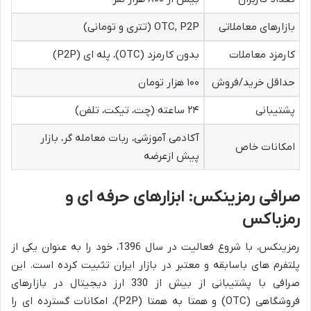
بازارهای معاملاتی
OTC, P2P (تتری و تومانی)
کارمزد معاملات
بدون کارمزد (OTC)، پله ای (P2P)
حداقل خرید/فروش
۱۰۰ هزار تومان
پشتیبانی
۲۴ ساعته (چت، تیکت، تلفن)
آکادمی آموزشی، ربات معامله گر، بازار
امکانات خاص
پیش ازعرضه
صرافی رمزینکس: ابزارهای حرفه ای و
رمزباکس
رمزینکس، با شروع فعالیت در سال 1396، خود را به عنوان یکی از
پلتفرم های باسابقه و معتبر در بازار ایران تثبیت کرده است. این
صرافی با پشتیبانی از بیش از 330 ارز دیجیتال در بازارهای
فروشگاهی (OTC) و همتا به همتا (P2P)، امکانات گسترده ای را