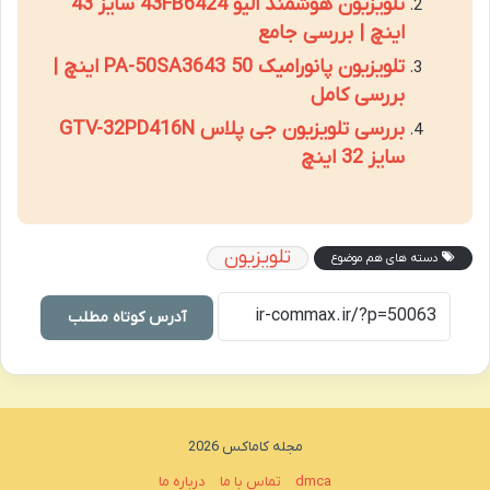
تلویزیون هوشمند الیو 43FB6424 سایز 43
اینچ | بررسی جامع
تلویزیون پانورامیک PA-50SA3643 50 اینچ |
بررسی کامل
بررسی تلویزیون جی پلاس GTV-32PD416N
سایز 32 اینچ
تلویزیون
دسته های هم موضوع
آدرس کوتاه مطلب
مجله کاماکس 2026
dmca
تماس با ما
درباره ما