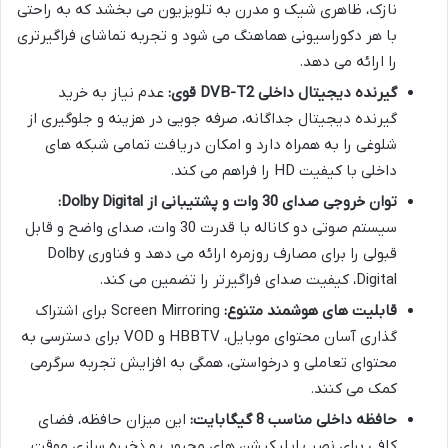
نازک، ظاهری شیک و مدرن به تلویزیون می بخشد که به راحتی
با هر دکوراسیونی هماهنگ می شود و تجربه تماشای فراگیرتری
را ارائه می دهد.
گیرنده دیجیتال داخلی DVB-T2 قوی:
عدم نیاز به خرید
گیرنده دیجیتال جداگانه، صرفه جویی در هزینه و جلوگیری از
شلوغی را به همراه دارد و امکان دریافت تمامی شبکه های
داخلی با کیفیت HD را فراهم می کند.
توان خروجی صدای 30 وات و پشتیبانی از Dolby Digital:
سیستم صوتی دو کاناله با قدرت 30 وات، صدای واضح و قابل
قبولی را برای مصارف روزمره ارائه می دهد و فناوری Dolby
Digital، کیفیت صدای فراگیرتر را تضمین می کند.
قابلیت های هوشمند متنوع:
Screen Mirroring برای اشتراک
گذاری آسان محتوای موبایل، HBBTV و VOD برای دسترسی به
محتوای تعاملی و درخواستی، همگی به افزایش تجربه سرگرمی
کمک می کنند.
حافظه داخلی مناسب 8 گیگابایت:
این میزان حافظه، فضای
کافی برای نصب اپلیکیشن های محبوب و ذخیره سازی موقت