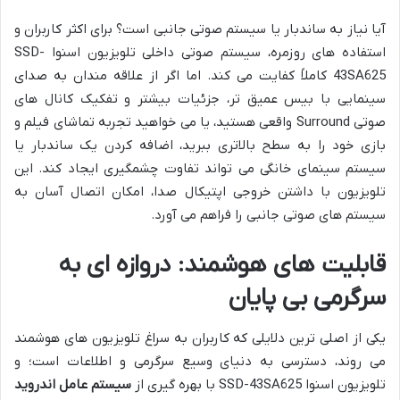
آیا نیاز به ساندبار یا سیستم صوتی جانبی است؟ برای اکثر کاربران و
استفاده های روزمره، سیستم صوتی داخلی تلویزیون اسنوا SSD-
43SA625 کاملاً کفایت می کند. اما اگر از علاقه مندان به صدای
سینمایی با بیس عمیق تر، جزئیات بیشتر و تفکیک کانال های
صوتی Surround واقعی هستید، یا می خواهید تجربه تماشای فیلم و
بازی خود را به سطح بالاتری ببرید، اضافه کردن یک ساندبار یا
سیستم سینمای خانگی می تواند تفاوت چشمگیری ایجاد کند. این
تلویزیون با داشتن خروجی اپتیکال صدا، امکان اتصال آسان به
سیستم های صوتی جانبی را فراهم می آورد.
قابلیت های هوشمند: دروازه ای به
سرگرمی بی پایان
یکی از اصلی ترین دلایلی که کاربران به سراغ تلویزیون های هوشمند
می روند، دسترسی به دنیای وسیع سرگرمی و اطلاعات است؛ و
تلویزیون اسنوا SSD-43SA625 با بهره گیری از
سیستم عامل اندروید