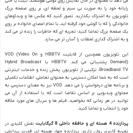
می دهد تا محتوای در حال نمایش روی گوشی هوشمند، تبلت یا حتی
رایانه خود را به صورت بی سیم و لحظه ای، بر روی صفحه بزرگ
تلویزیون به اشتراک بگذارید. تصور کنید که عکس ها و ویدئوهای
خانوادگی را که با گوشی خود گرفته اید، با تمام اعضای خانواده بر روی
یک صفحه بزرگ تماشا کنید؛ تجربه ای که خاطرات را زنده تر می کند
و به اشتراک گذاری لحظات را آسان تر می سازد.
این تلویزیون همچنین از قابلیت HBBTV و VOD (Video On
Demand) پشتیبانی می کند. HBBTV یا Hybrid Broadcast
Broadband TV، ترکیبی از تلویزیون پخش زنده و خدمات اینترنتی
است که به شما امکان دسترسی به محتوای تعاملی، اطلاعات تکمیلی
و برنامه های درخواستی را می دهد. VOD نیز به معنای دسترسی به
محتوای ویدیویی بر اساس تقاضا است که با استفاده از آن می
توانید در هر زمانی که بخواهید، فیلم ها و سریال های مورد علاقه
خود را انتخاب و تماشا کنید.
پردازنده 4 هسته ای و حافظه داخلی 8 گیگابایت
نقش کلیدی در
تجربه کاربری روان دارند. پردازنده چهار هسته ای، قدرت پردازشی