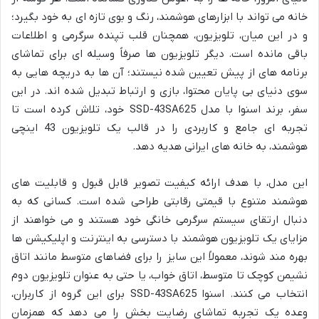
خانه می تواند با ابزارهای هوشمند، رنگ و بوی تازه ای به خود بگیرد؛
و در این میان، تلویزیون، همچنان قلب تپنده سرگرمی و اطلاعات
باقی مانده است. دیگر تلویزیون ها صرفاً وسیله ای برای تماشای
برنامه های از پیش تعیین شده نیستند؛ آن ها به دریچه هایی به
سوی دنیای بی پایان محتوا، بازی و ارتباط تبدیل شده اند. در این
سفر، برند اسنوا با مدل SSD-43SA625 خود، تلاش کرده است تا
تجربه ای جامع و کاربردی را در قالب یک تلویزیون 43 اینچی
هوشمند، به خانه های ایرانی هدیه دهد.
این مدل، با هدف ارائه کیفیت تصویر قابل قبول و قابلیت های
هوشمند متنوع با قیمتی رقابتی طراحی شده است. کسانی که به
دنبال ارتقای سیستم سرگرمی خانگی خود هستند و می خواهند از
مزایای یک تلویزیون هوشمند با دسترسی به اینترنت و اپلیکیشن ها
بهره مند شوند، معمولاً این سایز را برای فضاهای متوسط مانند اتاق
نشیمن کوچک تا متوسط، اتاق خواب، یا حتی به عنوان تلویزیون دوم
انتخاب می کنند. اسنوا SSD-43SA625 برای این گروه از کاربران،
وعده یک تجربه تماشای رضایت بخش را می دهد که همزمان