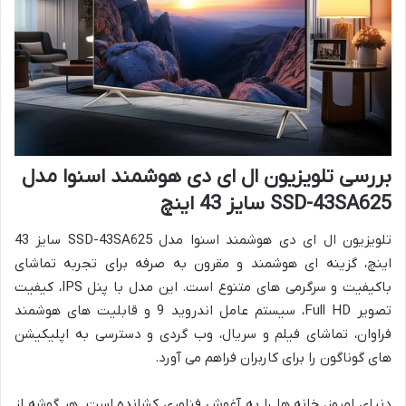
بررسی تلویزیون ال ای دی هوشمند اسنوا مدل
SSD-43SA625 سایز 43 اینچ
تلویزیون ال ای دی هوشمند اسنوا مدل SSD-43SA625 سایز 43
اینچ، گزینه ای هوشمند و مقرون به صرفه برای تجربه تماشای
باکیفیت و سرگرمی های متنوع است. این مدل با پنل IPS، کیفیت
تصویر Full HD، سیستم عامل اندروید 9 و قابلیت های هوشمند
فراوان، تماشای فیلم و سریال، وب گردی و دسترسی به اپلیکیشن
های گوناگون را برای کاربران فراهم می آورد.
دنیای امروز، خانه ها را به آغوش فناوری کشانده است. هر گوشه از