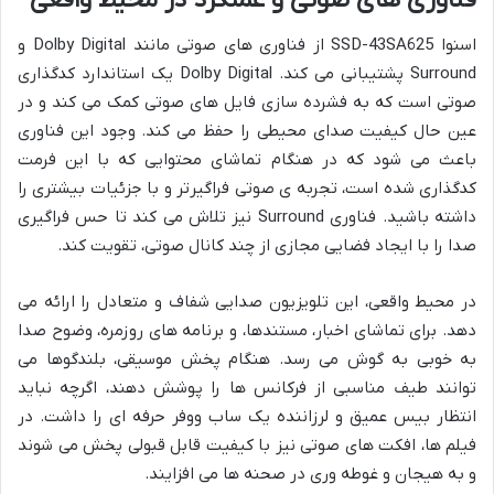
فناوری های صوتی و عملکرد در محیط واقعی
اسنوا SSD-43SA625 از فناوری های صوتی مانند Dolby Digital و
Surround پشتیبانی می کند. Dolby Digital یک استاندارد کدگذاری
صوتی است که به فشرده سازی فایل های صوتی کمک می کند و در
عین حال کیفیت صدای محیطی را حفظ می کند. وجود این فناوری
باعث می شود که در هنگام تماشای محتوایی که با این فرمت
کدگذاری شده است، تجربه ی صوتی فراگیرتر و با جزئیات بیشتری را
داشته باشید. فناوری Surround نیز تلاش می کند تا حس فراگیری
صدا را با ایجاد فضایی مجازی از چند کانال صوتی، تقویت کند.
در محیط واقعی، این تلویزیون صدایی شفاف و متعادل را ارائه می
دهد. برای تماشای اخبار، مستندها، و برنامه های روزمره، وضوح صدا
به خوبی به گوش می رسد. هنگام پخش موسیقی، بلندگوها می
توانند طیف مناسبی از فرکانس ها را پوشش دهند، اگرچه نباید
انتظار بیس عمیق و لرزاننده یک ساب ووفر حرفه ای را داشت. در
فیلم ها، افکت های صوتی نیز با کیفیت قابل قبولی پخش می شوند
و به هیجان و غوطه وری در صحنه ها می افزایند.