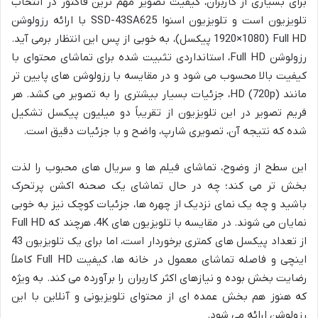
برای بسیاری از کاربران، کیفیت تصویر مهم ترین فاکتور در انتخاب
تلویزیون است و تلویزیون اسنوا SSD-43SA625 با ارائه رزولوشن
Full HD (1920×1080 پیکسل)، به خوبی از پس این انتظار برمی آید.
رزولوشن Full HD، استانداردی تثبیت شده برای تماشای محتوای با
کیفیت بالا محسوب می شود و در مقایسه با رزولوشن های پایین تر
مانند HD (720p)، جزئیات بسیار بیشتری را به تصویر می کشد. هر
فریم تصویر در این تلویزیون از تقریباً دو میلیون پیکسل تشکیل
شده که نتیجه آن، تصویری شارپ، واضح و با جزئیات دقیق است.
این سطح از وضوح، تماشای فیلم ها و سریال های محبوب را لذت
بخش تر می کند؛ چه در حال تماشای یک صحنه اکشن پرتحرک
باشید و چه یک نمای نزدیک از چهره ها، جزئیات کوچک نیز به خوبی
نمایان می شوند. در مقایسه با تلویزیون های 4K، هرچند که Full HD
از تعداد پیکسل های کمتری برخوردار است، اما برای یک تلویزیون 43
اینچی و فاصله تماشای معمول در خانه ها، کیفیت Full HD کاملاً
رضایت بخش بوده و نیازهای اکثر کاربران را برآورده می کند. به ویژه
که هنوز هم بخش عمده ای از محتوای تلویزیونی و آنلاین با این
رزولوشن ارائه می شود.