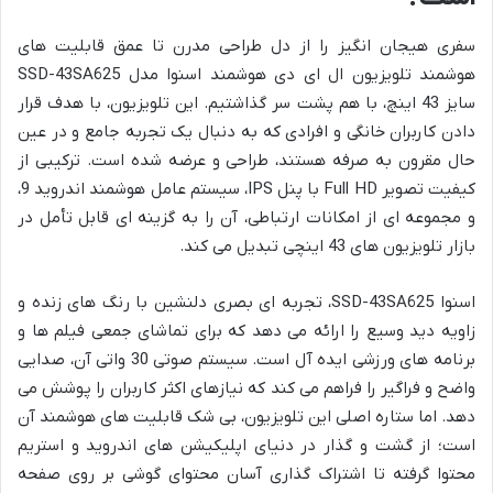
سفری هیجان انگیز را از دل طراحی مدرن تا عمق قابلیت های
هوشمند تلویزیون ال ای دی هوشمند اسنوا مدل SSD-43SA625
سایز 43 اینچ، با هم پشت سر گذاشتیم. این تلویزیون، با هدف قرار
دادن کاربران خانگی و افرادی که به دنبال یک تجربه جامع و در عین
حال مقرون به صرفه هستند، طراحی و عرضه شده است. ترکیبی از
کیفیت تصویر Full HD با پنل IPS، سیستم عامل هوشمند اندروید 9،
و مجموعه ای از امکانات ارتباطی، آن را به گزینه ای قابل تأمل در
بازار تلویزیون های 43 اینچی تبدیل می کند.
اسنوا SSD-43SA625، تجربه ای بصری دلنشین با رنگ های زنده و
زاویه دید وسیع را ارائه می دهد که برای تماشای جمعی فیلم ها و
برنامه های ورزشی ایده آل است. سیستم صوتی 30 واتی آن، صدایی
واضح و فراگیر را فراهم می کند که نیازهای اکثر کاربران را پوشش می
دهد. اما ستاره اصلی این تلویزیون، بی شک قابلیت های هوشمند آن
است؛ از گشت و گذار در دنیای اپلیکیشن های اندروید و استریم
محتوا گرفته تا اشتراک گذاری آسان محتوای گوشی بر روی صفحه