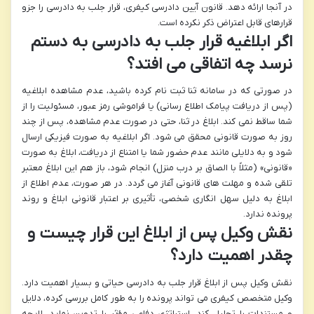
در آنجا ارائه دهد. قانون آیین دادرسی کیفری، قرار جلب به دادرسی را جزو
قرارهای قابل اعتراض ذکر نکرده است.
اگر ابلاغیه قرار جلب به دادرسی به دستم
نرسد چه اتفاقی می افتد؟
در صورتی که در سامانه ثنا ثبت نام کرده باشید، عدم مشاهده ابلاغیه
(پس از دریافت پیامک اطلاع رسانی) یا فراموشی رمز عبور، مسئولیت را از
شما ساقط نمی کند. ابلاغ در ثنا، حتی در صورت عدم مشاهده، پس از چند
روز به صورت قانونی محقق می شود. اگر ابلاغیه به صورت فیزیکی ارسال
شود و به دلایلی مانند عدم حضور شما یا امتناع از دریافت، ابلاغ به صورت
«قانونی» (مثلاً با الصاق بر درب منزل) انجام شود، باز هم این ابلاغ معتبر
تلقی شده و مهلت های قانونی آغاز می گردد. در هر صورت، عدم اطلاع از
ابلاغ به دلیل سهل انگاری شخصی، تأثیری بر اعتبار قانونی ابلاغ و روند
پرونده ندارد.
نقش وکیل پس از ابلاغ این قرار چیست و
چقدر اهمیت دارد؟
نقش وکیل پس از ابلاغ قرار جلب به دادرسی حیاتی و بسیار اهمیت دارد.
وکیل متخصص کیفری می تواند پرونده را به طور کامل بررسی کرده، دلایل
و مستندات را تحلیل کند، استراتژی دفاعی مؤثر را تدوین نماید، لایحه