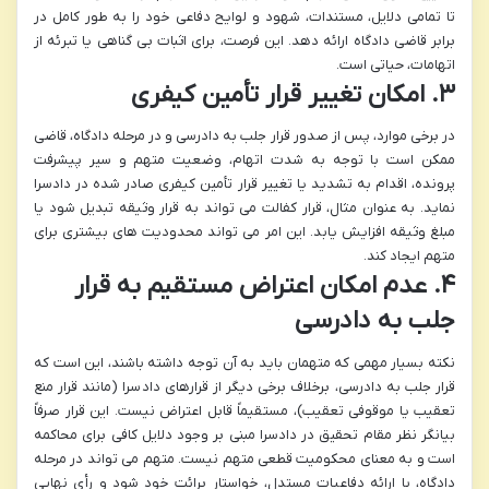
تا تمامی دلایل، مستندات، شهود و لوایح دفاعی خود را به طور کامل در
برابر قاضی دادگاه ارائه دهد. این فرصت، برای اثبات بی گناهی یا تبرئه از
اتهامات، حیاتی است.
۳. امکان تغییر قرار تأمین کیفری
در برخی موارد، پس از صدور قرار جلب به دادرسی و در مرحله دادگاه، قاضی
ممکن است با توجه به شدت اتهام، وضعیت متهم و سیر پیشرفت
پرونده، اقدام به تشدید یا تغییر قرار تأمین کیفری صادر شده در دادسرا
نماید. به عنوان مثال، قرار کفالت می تواند به قرار وثیقه تبدیل شود یا
مبلغ وثیقه افزایش یابد. این امر می تواند محدودیت های بیشتری برای
متهم ایجاد کند.
۴. عدم امکان اعتراض مستقیم به قرار
جلب به دادرسی
نکته بسیار مهمی که متهمان باید به آن توجه داشته باشند، این است که
قرار جلب به دادرسی، برخلاف برخی دیگر از قرارهای دادسرا (مانند قرار منع
تعقیب یا موقوفی تعقیب)، مستقیماً قابل اعتراض نیست. این قرار صرفاً
بیانگر نظر مقام تحقیق در دادسرا مبنی بر وجود دلایل کافی برای محاکمه
است و به معنای محکومیت قطعی متهم نیست. متهم می تواند در مرحله
دادگاه، با ارائه دفاعیات مستدل، خواستار برائت خود شود و رأی نهایی