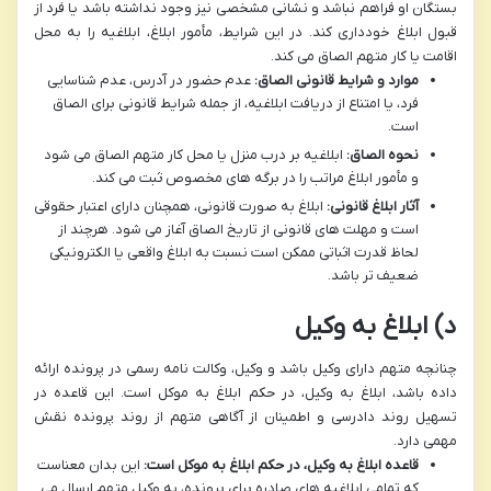
بستگان او فراهم نباشد و نشانی مشخصی نیز وجود نداشته باشد یا فرد از
قبول ابلاغ خودداری کند. در این شرایط، مأمور ابلاغ، ابلاغیه را به محل
اقامت یا کار متهم الصاق می کند.
موارد و شرایط قانونی الصاق:
عدم حضور در آدرس، عدم شناسایی
فرد، یا امتناع از دریافت ابلاغیه، از جمله شرایط قانونی برای الصاق
است.
نحوه الصاق:
ابلاغیه بر درب منزل یا محل کار متهم الصاق می شود
و مأمور ابلاغ مراتب را در برگه های مخصوص ثبت می کند.
آثار ابلاغ قانونی:
ابلاغ به صورت قانونی، همچنان دارای اعتبار حقوقی
است و مهلت های قانونی از تاریخ الصاق آغاز می شود. هرچند از
لحاظ قدرت اثباتی ممکن است نسبت به ابلاغ واقعی یا الکترونیکی
ضعیف تر باشد.
د) ابلاغ به وکیل
چنانچه متهم دارای وکیل باشد و وکیل، وکالت نامه رسمی در پرونده ارائه
داده باشد، ابلاغ به وکیل، در حکم ابلاغ به موکل است. این قاعده در
تسهیل روند دادرسی و اطمینان از آگاهی متهم از روند پرونده نقش
مهمی دارد.
قاعده ابلاغ به وکیل، در حکم ابلاغ به موکل است:
این بدان معناست
که تمامی ابلاغیه های صادره برای پرونده، به وکیل متهم ارسال می