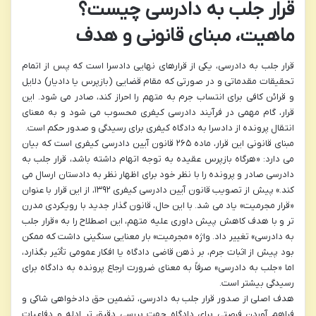
قرار جلب به دادرسی چیست؟
ماهیت، مبنای قانونی و هدف
قرار جلب به دادرسی، یکی از قرارهای نهایی دادسرا است که پس از اتمام
تحقیقات مقدماتی و در صورتی که مقام قضایی (بازپرس یا دادیار) دلایل
و قرائن کافی برای انتساب جرم به متهم را احراز کند، صادر می شود. این
قرار، گام مهمی در فرآیند دادرسی کیفری محسوب می شود و به معنای
انتقال پرونده از دادسرا به دادگاه کیفری برای رسیدگی و صدور حکم است.
مبنای قانونی این قرار، ماده ۲۶۵ قانون آیین دادرسی کیفری است که بیان
می دارد: «هرگاه بازپرس عقیده به توجه اتهام داشته باشد، قرار جلب به
دادرسی صادر و پرونده را با نظر خود برای اظهار نظر به دادستان ارسال می
کند.» پیش از تصویب قانون آیین دادرسی کیفری ۱۳۹۲، از این قرار با عنوان
«قرار مجرمیت» یاد می شد. با این حال، قانون گذار جدید با رویکردی مدرن
تر و با هدف کاهش پیش داوری علیه متهم، این اصطلاح را به «قرار جلب
به دادرسی» تغییر داد. واژه «مجرمیت» بار معنایی سنگینی داشت که ممکن
بود پیش از اثبات جرم، بر ذهن قاضی دادگاه یا افکار عمومی تأثیر بگذارد،
اما «جلب به دادرسی» صرفاً به معنای ضرورت ارجاع پرونده به دادگاه برای
رسیدگی بیشتر است.
هدف اصلی از صدور قرار جلب به دادرسی، تضمین حق دادخواهی شاکی و
فراهم آوردن فرصتی برای دادگاه جهت بررسی دقیق تر ادله و دفاعیات