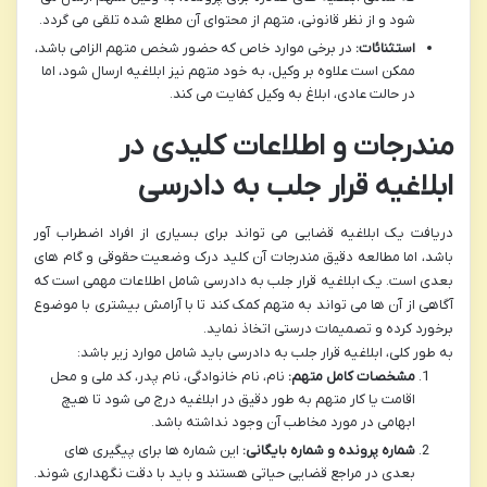
شود و از نظر قانونی، متهم از محتوای آن مطلع شده تلقی می گردد.
استثنائات:
در برخی موارد خاص که حضور شخص متهم الزامی باشد،
ممکن است علاوه بر وکیل، به خود متهم نیز ابلاغیه ارسال شود، اما
در حالت عادی، ابلاغ به وکیل کفایت می کند.
مندرجات و اطلاعات کلیدی در
ابلاغیه قرار جلب به دادرسی
دریافت یک ابلاغیه قضایی می تواند برای بسیاری از افراد اضطراب آور
باشد، اما مطالعه دقیق مندرجات آن کلید درک وضعیت حقوقی و گام های
بعدی است. یک ابلاغیه قرار جلب به دادرسی شامل اطلاعات مهمی است که
آگاهی از آن ها می تواند به متهم کمک کند تا با آرامش بیشتری با موضوع
برخورد کرده و تصمیمات درستی اتخاذ نماید.
به طور کلی، ابلاغیه قرار جلب به دادرسی باید شامل موارد زیر باشد:
مشخصات کامل متهم:
نام، نام خانوادگی، نام پدر، کد ملی و محل
اقامت یا کار متهم به طور دقیق در ابلاغیه درج می شود تا هیچ
ابهامی در مورد مخاطب آن وجود نداشته باشد.
شماره پرونده و شماره بایگانی:
این شماره ها برای پیگیری های
بعدی در مراجع قضایی حیاتی هستند و باید با دقت نگهداری شوند.