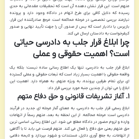
متهم است. این قرار نشان دهنده آن است که تحقیقات مقدماتی به حدی
رسیده که دلایل کافی برای طرح اتهام در دادگاه وجود دارد و پرونده
نیازمند بررسی تخصصی در مرحله محاکمه است. مرجع صادرکننده این قرار،
بازپرس یا دادیار است که پس از صدور، آن را جهت تأیید نهایی و صدور
کیفرخواست به دادستان ارسال می کند.
چرا ابلاغ قرار جلب به دادرسی حیاتی
است؟ اهمیت حقوقی و عملی
ابلاغ قرار جلب به دادرسی، تنها یک اطلاع رسانی ساده نیست؛ بلکه یک
واقعه حقوقی با اهمیت بسیار زیاد است که تبعات حقوقی و عملی گسترده
ای برای تمام طرفین پرونده، به ویژه متهم، به همراه دارد. اهمیت این
ابلاغ را می توان از چندین جنبه مورد بررسی قرار داد:
۱. آغاز تشریفات قانونی و حق دفاع متهم
ابلاغ رسمی قرار جلب به دادرسی، به معنای آغاز مرحله ای جدید در فرآیند
دادرسی است: مرحله محاکمه. از این لحظه به بعد، متهم رسماً از اتهامات
وارده و لزوم حضور در دادگاه مطلع می شود. این اطلاع رسانی، اساسی ترین
حق متهم یعنی حق دفاع را فعال می کند. متهم فرصت می یابد تا با آگاهی
از اتهامات، به جمع آوری دلایل، مستندات و شهود بپردازد و لایحه دفاعی