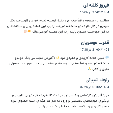
گ
فیروز کلاته ای
ف
27/03/1404 در 15:06
ت
مطالب این صفحه واقعاً حرفه‌ای و دقیق نوشته شده‌؛ آموزش کارشناسی رنگ
:
خودرو در کنار نام معتبر دانشگاه شریف، ترکیب فوق‌العاده‌ای برای علاقه‌مندان
به این حوزه‌ست. ممنون بابت ارائه این فرصت آموزشی عالی
گ
قدرت موسویان
ف
21/04/1404 در 17:30
ت
خیلی مقاله کاربردی و مفیدی بود
«آموزش کارشناسی رنگ خودرو
:
دانشگاه شریف» واقعاً سطح بالا و حرفه‌ای به‌نظر می‌رسه. ممنون بابت معرفی
دقیق و کامل
گ
رئوف شیبانی
ف
01/05/1404 در 02:25
ت
دوره آموزش کارشناس رنگ خودرو در دانشگاه شریف، فرصتی بی‌نظیر برای
:
یادگیری مهارت‌های تخصصی و ورود به بازار کار حرفه‌ای است. محتوای دوره
بسیار کاربردی و با کیفیت است. حتما پیشنهاد می‌کنم!