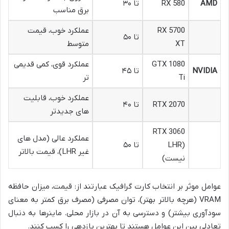
AMD
RX 580
تا ۳۰
برق مناسب
RX 5700
عملکرد خوب، قیمت
تا ۵۰
XT
متوسط
GTX 1080
عملکرد قوی، کمی قدیمی
NVIDIA
تا ۴۵
Ti
تر
عملکرد خوب، قابلیت
RTX 2070
تا ۴۰
های جدیدتر
RTX 3060
عملکرد عالی (مدل های
(LHR
تا ۵۰
غیر LHR)، قیمت بالاتر
نیست)
عوامل موثر بر انتخاب کارت گرافیک عبارتند از: قیمت، میزان حافظه
VRAM (هرچه بالاتر بهتر)، توان مصرفی (مصرف برق کمتر به معنای
سودآوری بیشتر) و دسترسی به آن در بازار محلی. ماینرها به دنبال
تعادلی بین این عوامل هستند تا بهترین بازدهی را کسب کنند.