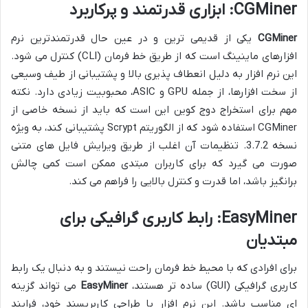
CGMiner: ابزاری قدرتمند و پرکاربرد
CGMiner
یکی از قدیمی ترین و در عین حال قدرتمندترین نرم
افزارهای ماینینگ است که از طریق خط فرمان (CLI) کنترل می شود.
این نرم افزار به دلیل انعطاف پذیری بالا و پشتیبانی از طیف وسیعی
از سخت افزارها، از جمله GPU و ASIC، محبوبیت زیادی دارد. نکته
مهم برای استخراج دوج کوین این است که باید از نسخه خاصی از
CGMiner استفاده شود که از الگوریتم Scrypt پشتیبانی کند، به ویژه
نسخه 3.7.2. تنظیمات آن اغلب از طریق ویرایش فایل های متنی
صورت می گیرد که برای کاربران مبتدی ممکن است کمی چالش
برانگیز باشد، اما قدرت و کنترل بالایی را فراهم می کند.
EasyMiner: رابط کاربری گرافیکی برای
مبتدیان
برای افرادی که با محیط خط فرمان راحت نیستند و به دنبال یک رابط
کاربری گرافیکی (GUI) ساده تر هستند،
EasyMiner
می تواند گزینه
ای مناسب باشد. این نرم افزار با طراحی کاربرپسند خود، فرایند