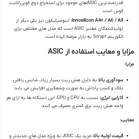
قدرتمندترین ASICهای موجود برای استخراج دوج کوین/لایت
کوین است.
Innosilicon A4+ / A6 / A9:
اینوسیلیکون نیز یکی دیگر از
تولیدکنندگان معتبر ASIC است که مدل های مختلفی برای
الگوریتم Scrypt به بازار عرضه کرده است.
مزایا و معایب استفاده از ASIC
مزایا:
سودآوری بالا:
به دلیل هش ریت بسیار زیاد، شانس یافتن
بلاک و کسب پاداش به صورت چشمگیری افزایش می یابد.
کارایی انرژی:
نسبت به CPU و GPU، این دستگاه ها به ازای هر
واحد هش ریت، برق کمتری مصرف می کنند.
معایب:
قیمت اولیه بالا:
خرید یک ASIC، به ویژه مدل های جدیدتر و