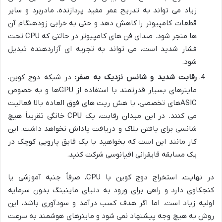
زیاد می تواند به تدریج عمر مفید پردازنده، مادربرد و سایر
قطعات کامپیوتر را کاهش دهد و حتی به خرابی زودهنگام آن
ها منجر شود. صدای فن های کامپیوتر در حالتی که CPU تحت
فشار شدید است، می تواند به تجربه ای آزاردهنده تبدیل
شود.
رقابت شدید و شانس نزدیک به صفر:
در شبکه دوج کوین،
ماینرهای بسیار قدرتمند با استفاده از GPUها و به خصوص
ASICهای تخصصی، با هش ریت های فوق العاده بالا فعالیت
می کنند. در این میدان رقابت، یک CPU خانگی تقریباً هیچ
شانسی برای یافتن بلاک و دریافت پاداش نخواهد داشت. این
کار مانند این است که بخواهید با یک قایق پارویی کوچک در
یک مسابقه قایقرانی اقیانوسی شرکت کنید.
در نهایت، استخراج دوج کوین با CPU، صرفاً جنبه آموزشی یا
کنجکاوی دارد و راهی برای ورود به دنیای ماینینگ بدون سرمایه
اولیه زیاد است. اما اگر هدف کسب درآمد و سودآوری باشد، این
روش به هیچ وجه پیشنهاد نمی شود و ماینرهای هوشمند به سرعت