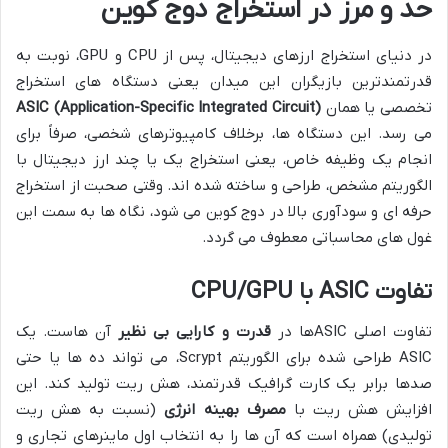
حد و مرز در استخراج دوج کوین
در دنیای استخراج ارزهای دیجیتال، پس از CPU و GPU، نوبت به
قدرتمندترین بازیگران این میدان یعنی دستگاه های استخراج
تخصصی یا همان
ASIC (Application-Specific Integrated Circuit)
می رسد. این دستگاه ها، برخلاف کامپیوترهای شخصی، صرفاً برای
انجام یک وظیفه خاص، یعنی استخراج یک یا چند ارز دیجیتال با
الگوریتم مشخص، طراحی و ساخته شده اند. وقتی صحبت از استخراج
حرفه ای و سودآوری بالا در دوج کوین می شود، نگاه ها به سمت این
غول های محاسباتی معطوف می گردد.
تفاوت ASIC با CPU/GPU
تفاوت اصلی ASICها در
قدرت و کارایی بی نظیر
آن هاست. یک
ASIC طراحی شده برای الگوریتم Scrypt، می تواند ده ها یا حتی
صدها برابر یک کارت گرافیک قدرتمند، هش ریت تولید کند. این
افزایش هش ریت با
مصرف بهینه انرژی
(نسبت به هش ریت
تولیدی) همراه است که آن ها را به انتخاب اول ماینرهای تجاری و