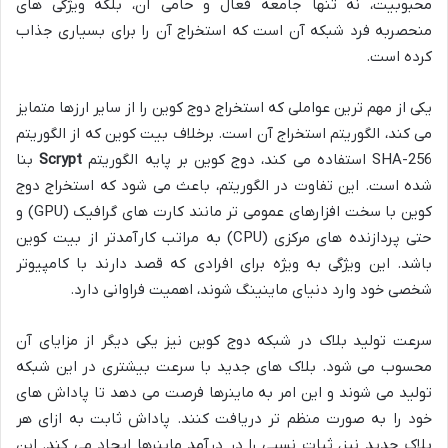
محبوبیت، نه تنها جامعه فعال و حامی آن، بلکه ویژگی های
منحصربه فرد شبکه آن است که استخراج آن را برای بسیاری جذاب
کرده است.
یکی از مهم ترین عواملی که استخراج دوج کوین را از سایر ارزها متمایز
می کند، الگوریتم استخراج آن است. برخلاف بیت کوین که از الگوریتم
SHA-256 استفاده می کند، دوج کوین بر پایه الگوریتم
Scrypt
بنا
شده است. این تفاوت در الگوریتم، باعث می شود که استخراج دوج
کوین با سخت افزارهای عمومی تر مانند کارت های گرافیک (GPU) و
حتی پردازنده های مرکزی (CPU) به مراتب کارآمدتر از بیت کوین
باشد. این ویژگی به ویژه برای افرادی که قصد دارند با کامپیوتر
شخصی خود وارد دنیای ماینینگ شوند، اهمیت فراوانی دارد.
سرعت تولید بلاک در شبکه دوج کوین نیز یکی دیگر از مزایای آن
محسوب می شود. بلاک های جدید با سرعت بیشتری در این شبکه
تولید می شوند و این امر به ماینرها فرصت می دهد تا پاداش های
خود را به صورت منظم تر دریافت کنند. پاداش ثابت به ازای هر
بلاک جدید نیز، ثبات نسبی را در درآمد ماینرها ایجاد می کند. این