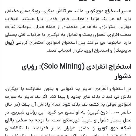
مسیر استخراج دوج کوین، مانند هر تلاش دیگری، رویکردهای مختلفی
دارد که هر یک مزایا و معایب خاص خود را دارا هستند. انتخاب
بهترین استراتژی، به عوامل متعددی از جمله میزان سرمایه، قدرت
سخت افزاری، تحمل ریسک و تمایل به درگیری با جزئیات فنی بستگی
دارد. ماینرها می توانند بین استخراج انفرادی، استخراج گروهی (پول
ماینینگ) و استخراج ابری، یکی را انتخاب کنند.
استخراج انفرادی (Solo Mining): رؤیای
دشوار
در استخراج انفرادی، ماینر به تنهایی و بدون مشارکت با دیگران،
تلاش می کند تا بلاک های جدید را پیدا کند. اگر یک ماینر به صورت
انفرادی موفق به کشف یک بلاک شود، تمام پاداش آن بلاک (در حال
حاضر ۱۰۰۰۰ دوج کوین) به او تعلق می گیرد. این رؤیای شیرین، در
عمل بسیار دشوار و تقریباً غیرممکن است. با توجه به
سختی بالای
شبکه دوج کوین
و حضور هزاران ماینر قدرتمند با ASICهای