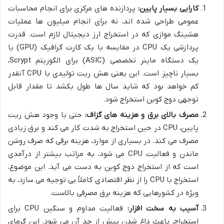
کارایی بسیار پایین:
پردازنده های مرکزی برای انجام محاسبات
عمومی طراحی شده اند، نه برای انجام میلیون ها عملیات
هشینگ موازی که در استخراج ارز دیجیتال لازم است. قدرت
پردازشی یک CPU در مقایسه با یک کارت گرافیک (GPU) یا
یک دستگاه ماینر تخصصی (ASIC) برای الگوریتم Scrypt،
بسیار ناچیز است. این یعنی هش ریت تولیدی با CPU آنقدر
کم خواهد بود که شاید سال ها طول بکشد تا مقدار قابل
توجهی دوج کوین استخراج شود.
مصرف بالای برق و هزینه های گزاف:
حتی با وجود هش ریت
پایین، CPU در حین استخراج به شدت کار می کند و برق زیادی
مصرف می کند. در بسیاری از موارد، هزینه برقی که صرف روشن
ماندن و فعالیت CPU می شود، به مراتب بیشتر از درآمدی
است که از استخراج دوج کوین به دست می آید. این موضوع،
استخراج با CPU را از نظر اقتصادی کاملاً بی توجیه می سازد، به
ویژه در کشورهایی که هزینه برق مصرفی بالاست.
آسیب به سخت افزار:
فعالیت مداوم و سنگین CPU برای
استخراج، باعث داغ شدن بیش از حد آن می شود. این گرمای