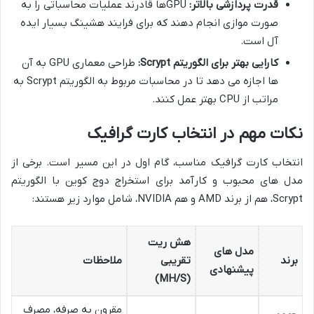
قدرت پردازشی بالاتر:
GPUها قادرند عملیات محاسباتی را به
صورت موازی انجام دهند که برای فرایند هشینگ بسیار ایده
آل است.
کارایی بهتر برای الگوریتم Scrypt:
طراحی معماری GPU به آن
ها اجازه می دهد تا در محاسبات مربوط به الگوریتم Scrypt به
مراتب از CPU بهتر عمل کنند.
نکات مهم در انتخاب کارت گرافیک
انتخاب کارت گرافیک مناسب، گام اول در این مسیر است. برخی از
مدل های محبوب و کارآمد برای استخراج دوج کوین با الگوریتم
Scrypt، هم از برند AMD و هم NVIDIA، شامل موارد زیر هستند:
هش ریت
مدل های
برند
تقریبی
ملاحظات
پیشنهادی
(MH/S)
مقرون به صرفه، مصرف