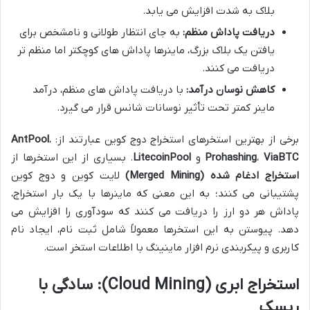
بلاک به شدت افزایش می یابد.
دریافت پاداش منظم:
به جای انتظار طولانی و نامشخص برای
یافتن یک بلاک بزرگ، ماینرها پاداش های کوچکتر اما منظم تر
دریافت می کنند.
کاهش نوسان درآمد:
با دریافت پاداش های منظم، درآمد
ماینر کمتر تحت تأثیر نوسانات شانس قرار می گیرد.
برخی از بهترین استخرهای استخراج دوج کوین عبارتند از:
،
AntPool
ViaBTC
،
Prohashing
و
LitecoinPool
. بسیاری از این استخرها از
استخراج ادغام شده (Merged Mining)
لایت کوین و دوج کوین
پشتیبانی می کنند؛ به این معنی که ماینرها با یک بار استخراج،
پاداش هر دو ارز را دریافت می کنند که سودآوری را افزایش می
دهد. پیوستن به این استخرها معمولاً شامل ثبت نام، ایجاد نام
کاربری و پیکربندی نرم افزار ماینینگ با اطلاعات استخر است.
استخراج ابری (Cloud Mining): سادگی با
ریسک