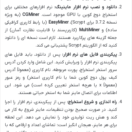
دانلود و نصب نرم افزار ماینینگ:
نرم افزارهای مختلفی برای
استخراج دوج کوین با GPU موجود است.
CGMiner
(به ویژه
نسخه 3.7.2 برای Scrypt)،
EasyMiner
(با رابط کاربری گرافیکی
ساده) و
MultiMiner
(کاربرپسند با قابلیت نظارت آسان) از
جمله گزینه های پرکاربرد هستند. لازم است نسخه ای را دانلود
کنید که از الگوریتم Scrypt پشتیبانی می کند.
پیکربندی فایل های نرم افزار:
پس از دانلود، باید فایل های
پیکربندی نرم افزار را ویرایش کنید. این شامل وارد کردن آدرس
سرور استخر استخراج، پورت مربوطه، نام کاربری (معمولاً آدرس
کیف پول دوج کوین شما یا نام کاربری استخر) و رمز عبور
(معمولاً x یا هرچه استخر تعیین کرده است) می شود. این
اطلاعات برای اتصال ماینر شما به استخر حیاتی هستند.
راه اندازی و شروع استخراج:
پس از پیکربندی، نرم افزار را اجرا
کنید. در صورت صحیح بودن تنظیمات، ماینر شروع به کار می
کند و هش ریت تولیدی خود را نمایش می دهد. این لحظه
برای هر ماینر، هیجان انگیز است؛ تماشای اعداد و ارقامی که با