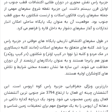
جزیره راس نقش محوری در دوران طلایی اکتشافات قطب جنوب در
اوایل قرن بیستم داشت. این جزیره نقطه شروع سفرهای مهمی از
جمله سفرهای رابرت فالکون اسکات و ارنست شکلتون به سوی قطب
جنوب بود. موقعیت آن به عنوان یک پایگاه ساحلی امکان انبار
تدارکات و آغاز سفرهای دشوار به داخل قاره را فراهم می کرد.
در طول سفرهای اکتشافی تاریخی پایگاه های موقتی در جزیره راس
برپا شد. کلبه های متعلق به سفرهای اسکات (مانند کلبه دیسکاوری
در مک مردو و کلبه تِرا نووا در کیپ اِوَنز) و شکلتون (در کیپ رویْدز)
هنوز هم پابرجا هستند و به عنوان یادگارهای ارزشمند از آن دوران
حفاظت می شوند. این سازه ها نشان دهنده سختی شرایط و تلاش
های کاوشگران اولیه هستند.
بارزترین ویژگی جغرافیایی جزیره راس کوه اربوس است. این
آتشفشان چینه ای فعال با ارتفاع 3794 متر جنوبی ترین آتشفشان
فعال روی زمین محسوب می شود. وجود یک دریاچه گدازه دائمی در
دهانه آن اربوس را به یک موضوع مهم برای تحقیقات زمین شناسی و