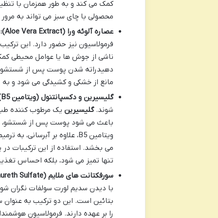
کمک می کند و به طور همزمان با تنظیم
محصولی با چای سبز می تواند به مرور 
عصاره آلوئه ورا (Aloe Vera Extract):
آ
فرمولاسیون نیز حضور دارد. این ترکیب
ناشی از جوش ها یا عوامل محیطی کمک می
دهیدراته شدن پوست پس از شستشو جل
مانع از خشکی و کشیدگی می شود و به
گلیسیرین و دکسپانتنول (ویتامین B5):
شوند.
گلیسیرین
یک مرطوب کننده طبیع
باعث می شود پوست پس از شستشو، حس
ویتامین B5، علاوه بر آبرسان
می بخشد. استفاده از این ترکیبات در 
تنها تمیز می شود، بلکه احساس تغذیه
سورفکتانت های ملایم (Sodium Laureth Sulfate با غلظت کنترل شده و Cocamidopropyl Betaine):
با دیدن سدیم لورت سولفات نگران شوی
بتائین است. این دو ترکیب به عنوان س
را بر عهده دارند. فرمولاسیون هوشمند