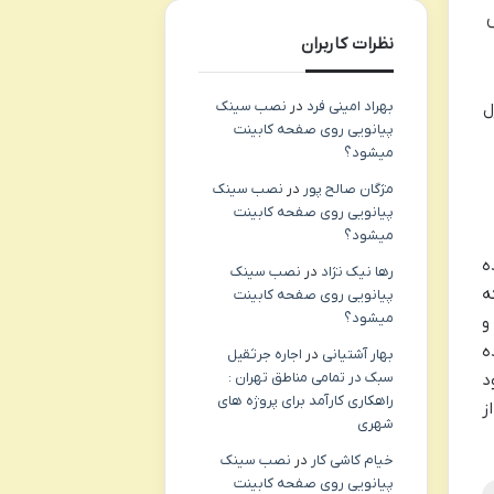
س
نظرات کاربران
بهراد امینی فرد
در
نصب سینک
، در حالی که PEG-150 به ژل
پیانویی روی صفحه کابینت
میشود؟
مژگان صالح پور
در
نصب سینک
پیانویی روی صفحه کابینت
میشود؟
ه
رها نیک نژاد
در
نصب سینک
ه
پیانویی روی صفحه کابینت
میشود؟
دهد و
 شوینده
بهار آشتیانی
در
اجاره جرثقیل
سبک در تمامی مناطق تهران :
د
راهکاری کارآمد برای پروژه های
ز
شهری
خیام کاشی کار
در
نصب سینک
پیانویی روی صفحه کابینت