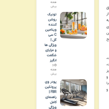
هفته
پیش
ق
ز
تونیک
روشن
ه
کننده
ی
ویتامین
ن
C سی
رشح
گل |
ویژگی ها
و مزایای
شگفت
،
انگیز
،
3
هفته
ز
پیش
و
پودر وی
ا
پروتئین
و
FBR |
راهنمای
کامل
ویژگی