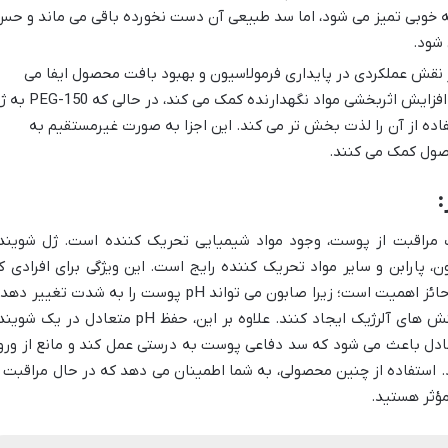
به خوبی تمیز می شود، اما سد طبیعی آن دست نخورده باقی می ماند و ح
شود.
 نقش عملکردی در پایداری فرمولاسیون و بهبود بافت محصول ایفا می
کنند. EDTA به پایداری فرمولاسیون و افزایش اثربخشی مواد نگهدارنده کمک می کند
فاده از آن را لذت بخش تر می کند. این اجزا به صورت غیرمستقیم به
حصول کمک می کنند.
:
ت مراقبت از پوست، وجود مواد شیمیایی تحریک کننده است. ژل شویند
ن، پارابن و سایر مواد تحریک کننده رایج است. این ویژگی برای افرادی ک
پوست حساس و مستعد آکنه دارند، بسیار حائز اهمیت است؛ زیرا صابون می تواند pH پوست را به شدت تغییر 
پارابن ها نیز ممکن است در برخی افراد واکنش های آلرژیک ایجاد کنند. علاوه بر این، حفظ pH متعادل در یک
دل باعث می شود که سد دفاعی پوست به درستی عمل کند و مانع از ورو
 استفاده از چنین محصولی، به شما اطمینان می دهد که در حال مراقبت ا
مؤثر هستید.