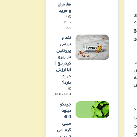
ها، مزایا
و خرید
ی
3
م
هفته
پیش
ع
نقد و
ی
بررسی
پروتئین
بار زیرو
،
کیتاریچ |
س
آیا ارزش
خرید
ه
دارد؟
ک
06/10/1404
جینکو
نده
بیلوبا
ی می
400
میلی
ی
گرم اس
ین
تی پی