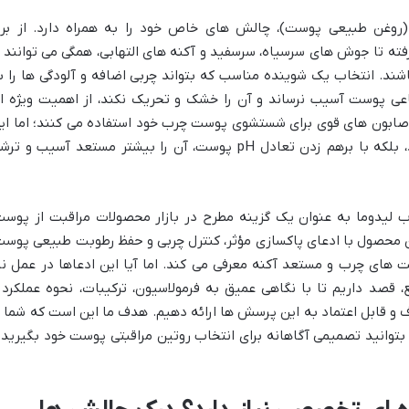
وغن طبیعی پوست)، چالش های خاص خود را به همراه دارد. از بر
ه تا جوش های سرسیاه، سرسفید و آکنه های التهابی، همگی می توانند ا
شند. انتخاب یک شوینده مناسب که بتواند چربی اضافه و آلودگی ها را ب
اعی پوست آسیب نرساند و آن را خشک و تحریک نکند، از اهمیت ویژه ا
از صابون های قوی برای شستشوی پوست چرب خود استفاده می کنند؛ اما ای
روش نه تنها به کنترل چربی کمک نمی کند، بلکه با برهم زدن تعادل pH پوست، آن را بیشتر مستعد آسیب و ت
لیدوما به عنوان یک گزینه مطرح در بازار محصولات مراقبت از پوست
ن محصول با ادعای پاکسازی مؤثر، کنترل چربی و حفظ رطوبت طبیعی پوست
ت های چرب و مستعد آکنه معرفی می کند. اما آیا این ادعاها در عمل نی
 قصد داریم تا با نگاهی عمیق به فرمولاسیون، ترکیبات، نحوه عملکرد 
و قابل اعتماد به این پرسش ها ارائه دهیم. هدف ما این است که شما ب
، بتوانید تصمیمی آگاهانه برای انتخاب روتین مراقبتی پوست خود بگیرید 