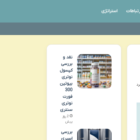
رتباطات
استراتژی
نقد و
بررسی
کپسول
نوتری
بیوتین
300
فورت
نوتری
سنتری
2 روز
پیش
بررسی
اسپری