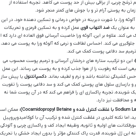
 ترشح چربی، از براقی بیش از حد پوست می کاهد. تجربه استفاده از
زمان به پوستی آرام تر و با جوش های کمتر منجر شود.
لوئه ورا، با شهرت دیرینه در خواص درمانی و تسکین دهنده خود، در این
 به عنوان یک
ضد التهاب قوی
عمل کرده و به تسکین قرمزی و تحریکات
 کند. علاوه بر این، آلوئه ورا خاصیت آبرسانی فوق العاده ای دارد که از
وگیری می کند. احساس لطافت و نرمی که آلوئه ورا به پوست می دهد،
 ترمیم سد دفاعی پوست کمک می کند.
این دو ترکیب، ستاره های درخشان آبرسانی و ترمیم پوست محسوب می
ی است که رطوبت را از هوا جذب کرده و به پوست می رساند. این عمل
 کشیدگی نداشته باشد و نرم و لطیف بماند.
دکسپانتنول
یا پیش ساز
ی، به ترمیم و بازسازی سلول های پوستی کمک می کند و سد دفاعی پوست را تقویت
یک شوینده، تجربه پاکسازی ای را فراهم می کند که در آن پوست شما نه
 و محافظت نیز دارد.
ممکن اس
د، اما نکته کلیدی در غلظت کنترل شده و ترکیب آن با کوکامیدوپروپیل
ورفکتانت های اولیه و ثانویه، وظیفه ایجاد کف و پاکسازی چربی و آلودگی
انه این ژل شوینده، قدرت پاک کنندگی مؤثر را بدون ایجاد خشکی یا تحریک