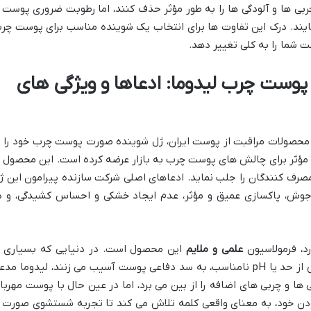
بی ها و آلودگی ها را به طور مؤثر حذف کنند، اما رطوبت ضروری پوست ر
ایند. درک این تفاوت ها برای انتخاب یک شوینده مناسب برای پوست چر
 شما را به کلی تغییر دهد.
وست چرب لیدوما: ادعاها و ویژگی های
ت محصولات مراقبت از پوست ایران، ژل شوینده صورت پوست چرب خود را ب
راهکاری مؤثر برای چالش های پوست چرب به بازار عرضه کرده است. این محصول ب
صرف کنندگان را جلب نماید. ادعاهای اصلی شرکت سازنده پیرامون این ژ
جوش، پاکسازی عمیق و مؤثر، عدم ایجاد خشکی و احساس کشیدگی، و د
د، فرمولاسیون
علمی و ملایم
این محصول است. در دنیایی که بسیاری ا
شوینده ها به دلیل قدرت پاک کنندگی بیش از حد یا pH نامناسب، به سد دفاعی پوست آسیب می زنند، لیدوما مد
ا و چربی های اضافه را از بین می برد، اما در عین حال با پوست مهربا
ودن خود، به معنای واقعی کلمه تلاش می کند تا تجربه شستشوی صورت ر