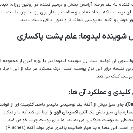
ک کننده به یک مرحله آرامش بخش و ترمیم کننده در روتین روزانه تبدی
ای نیست، بلکه ایجاد تعادل و سلامت پایدار برای پوست چرب است، تا ا
وز جوش و آکنه، به پوستی شفاف تر و بدون براقی دست یابید.
ل شوینده لیدوما: علم پشت پاکسازی
اسیون آن نهفته است. ژل شوینده لیدوما نیز با بهره گیری از مجموعه ا
هترین نتیجه برای این نوع پوست است. درک عملکرد هر یک از این اجزا، ب
پوست کمک می کند.
لیدی و عملکرد آن ها:
چای سبز بیش از آنکه یک نوشیدنی دلپذیر باشد، گنجینه ای از فواید
 عصاره چای سبز نقش یک
آنتی اکسیدان قوی
را ایفا می کند که با رادیکال
 محیطی به پوست جلوگیری می نماید. اما برای پوست چرب، خواص ضد
التهابی و ضد باکتریایی آن بسیار کلیدی است. این عصاره به مهار فعالیت باکتری های مولد آکنه (P. acnes)