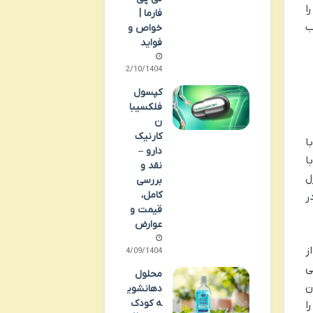
ا
فارما |
ب
خواص و
فواید
02/10/1404
کپسول
فلکسیبا
ن
کارنیک
ا
دارو –
ا
نقد و
ل
بررسی
کامل،
ر
قیمت و
عوارض
ز
24/09/1404
عی
محلول
ن
دهانشوی
ه کودک
ا