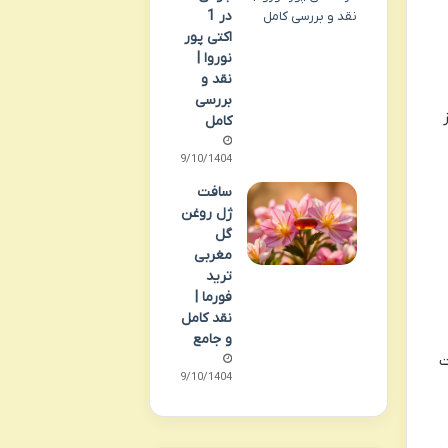
در 1
اکتی پور
نوروا |
نقد و
بررسی
کامل
09/10/1404
سافت
ژل روغن
گل
مغربی
ترید
فورما |
نقد کامل
و جامع
ت
09/10/1404