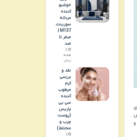
خوشبو
کننده
مردانه
سورینت
M137 |
صفر تا
صد
2
هفته
پیش
نقد و
بررسی
کرم
مرطوب
کننده
سی بی
ی
پاریس
ش
(پوست
چرب و
و
مختلط)
3