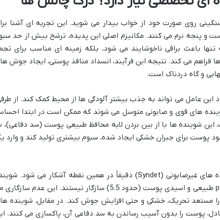
 ای تخصصی نیاز دارد؟ درک چالش ها
نگینی روی صورت خود از خواب بیدار می شوید. این تجربه ای آشنا برا
ت و پنجه نرم می کنند. مکانیزم اصلی این پدیده، ترشح بیش از حد سبو
تنها باعث براقی ناخوشایند می شود، بلکه زمینه ای مناسب برای تجم
ا فراهم می کند. نتیجه این فرآیند، انسداد منافذ پوستی، ایجاد جوش ها
هابی و گاه دردناک است.
د این عامل می تواند به جذب بیشتر آلودگی ها از محیط کمک کند. از طرفی
ه شوینده های قوی و صابونی متوسل می شوند که ممکن است در ابتدا احسا
، این شوینده ها با از بین بردن لایه محافظ طبیعی پوست (سد دفاعی)، ب
د پوست برای جبران خشکی ایجاد شده، سبوم بیشتری تولید کند و وارد ی
تفاوت اصلی شوینده های صابونی با شوینده های غیرصابونی (Syndet) دقیقاً در همین نقطه آشکار می شود. شوی
های صابونی معمولاً pH بالایی دارند که با pH طبیعی و اسیدی پوست (حدود 5.5) سازگار نیستند. این عدم سازگار
را مستعد تحریک، خشکی و حتی افزایش جوش کند. در مقابل، شوینده ها
ونی با فرمولاسیون ملایم تر و pH متعادل، پوست را بدون آسیب رساندن به سد دفاعی آن، پاکسازی می کنند. ا