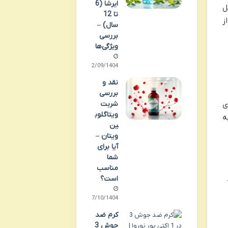
ایرشا (6
ل
تا 12
ز
سال) –
بررسی
ویژگی‌ها
22/09/1404
نقد و
بررسی
شربت
ی
ویتاگلوب
ه
ین
ویتان –
آیا برای
شما
مناسب
است؟
07/10/1404
کرم ضد
جوش 3