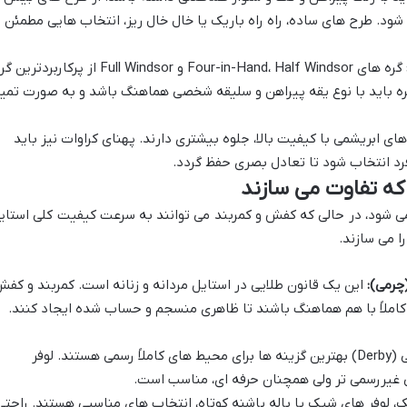
ود. طرح های ساده، راه راه باریک یا خال خال ریز، انتخاب هایی مطمئن و
گره های Four-in-Hand، Half Windsor و Full Windsor از پرکاربردترین
ه باید با نوع یقه پیراهن و سلیقه شخصی هماهنگ باشد و به صورت تمیز
ای ابریشمی با کیفیت بالا، جلوه بیشتری دارند. پهنای کراوات نیز باید
رد انتخاب شود تا تعادل بصری حفظ گردد.
ی شود، در حالی که کفش و کمربند می توانند به سرعت کیفیت کلی استای
ا می سازند.
چرمی):
این یک قانون طلایی در استایل مردانه و زنانه است. کمربند و کف
 کاملاً با هم هماهنگ باشند تا ظاهری منسجم و حساب شده ایجاد کنند.
کفش های آکسفورد و دربی (Derby) بهترین گزینه ها برای محیط های کاملاً رسمی هستند. لوفر
 لوفر های شیک یا باله پاشنه کوتاه، انتخاب های مناسبی هستند. راحتی