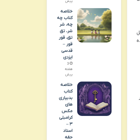
پیش
خلاصه
کتاب چه
چه، شر
شر، تق
ل
تق، قور
ه
قور –
قدسی
ایزدی
3
هفته
پیش
خلاصه
کتاب
بدبیاری
های
مکس
کرامبلی
۳ –
استاد
حقه