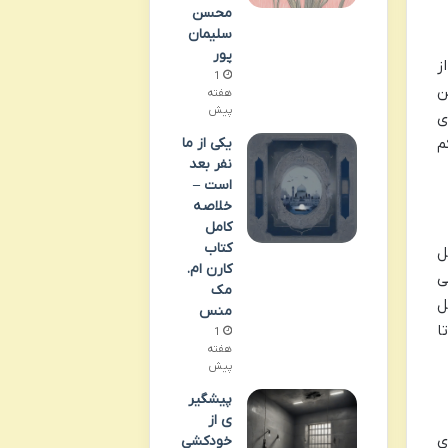
محسن
سلیمان
پور
ز
1
ن
هفته
پیش
ی
یکی از ما
م
نفر بعد
است –
خلاصه
کامل
کتاب
ل
کارن ام.
ی
مک
ل
منس
ا
1
هفته
پیش
پیشگیر
ی از
ی
خودکشی