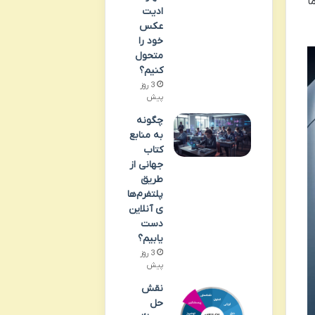
ا
ادیت
عکس
خود را
متحول
کنیم؟
3 روز
پیش
چگونه
به منابع
کتاب
جهانی از
طریق
پلتفرم‌ها
ی آنلاین
دست
یابیم؟
3 روز
پیش
نقش
حل