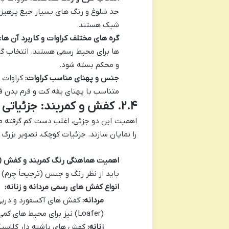
حد شلوغ و رنگ های بسیار جیغ پرهیز ش
شیک هستند.
گره های مختلف کراوات و کاربرد آن ها:
ها برای محیط رسمی هستند. انتخاب گر
و محکم بسته شود.
جنس و پهنای مناسب کراوات:
کراوات ه
متناسب با پهنای یقه کت و فرم بدن ف
۲.۴. کفش و کمربند: جزئیاتی که تفاوت می سازند
اهمیت این دو جزئی، اغلب دست کم گرفته م
را نمایان سازند. جزئیات کوچک، تصویر بزرگ ر
اهمیت هماهنگی رنگ کمربند و کفش (
باید از نظر رنگ و جنس (ترجیحاً چرم)
انواع کفش های رسمی مردانه و زنانه:
مردانه:
(Loafer) نیز برای محیط های کمی غیررسمی تر ولی همچنان حرفه ای، مناسب است.
زنانه:
کفش های پاشنه دار کلاسیک،