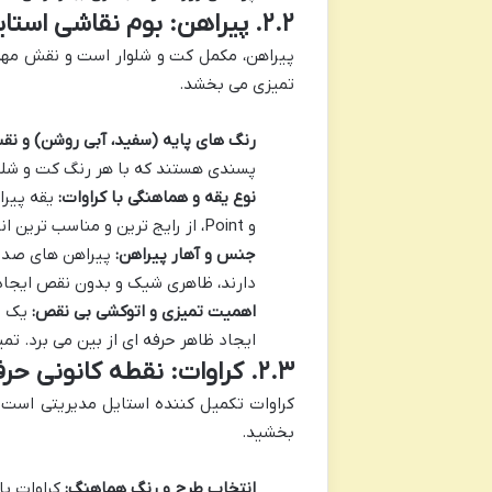
۲.۲. پیراهن: بوم نقاشی استایل شما
پیراهن، مکمل کت و شلوار است و نقش مهمی 
تمیزی می بخشد.
رنگ های پایه (سفید، آبی روشن) و نق
پسندی هستند که با هر رنگ کت و شلوا
نوع یقه و هماهنگی با کراوات:
و Point، از رایج ترین و مناسب ترین انواع هستند.
جنس و آهار پیراهن:
پیراهن های صد در
دارند، ظاهری شیک و بدون نقص ایجاد م
اهمیت تمیزی و اتوکشی بی نقص:
یک پی
ایجاد ظاهر حرفه ای از بین می برد. تم
۲.۳. کراوات: نقطه کانونی حرفه ای گری
کراوات تکمیل کننده استایل مدیریتی است 
بخشید.
انتخاب طرح و رنگ هماهنگ:
کراوات با