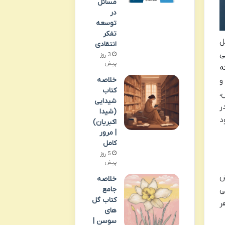
مسائل
در
توسعه
تفکر
ل
انتقادی
ی
3 روز
پیش
ه
خلاصه
زد و
کتاب
،
شیدایی
ر
(شیدا
د
اکبریان)
| مرور
کامل
5 روز
پیش
ش
خلاصه
جامع
ی
کتاب گل
ر
های
سوسن |