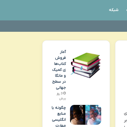
شبکه
آمار
فروش
کتاب‌ها
ی کمیک
و مانگا
در سطح
جهانی
3 روز
پیش
چگونه با
ی
منابع
انگلیسی
ر
مهارت