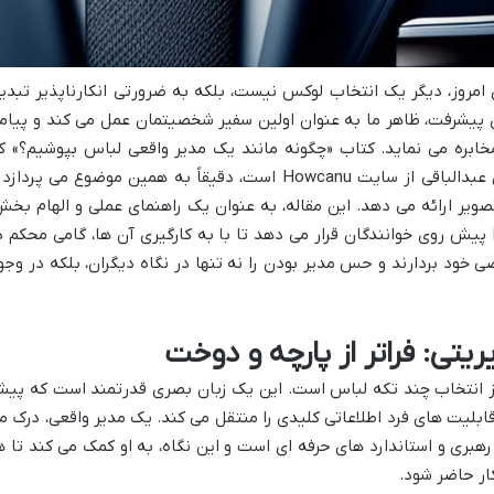
امروز، دیگر یک انتخاب لوکس نیست، بلکه به ضرورتی انکارناپذیر تبدی
پیشرفت، ظاهر ما به عنوان اولین سفیر شخصیتمان عمل می کند و پیام
مخابره می نماید. کتاب «چگونه مانند یک مدیر واقعی لباس بپوشیم؟» ک
حاصل کار گروه نویسندگان و ترجمه احسان عبدالباقی از سایت Howcanu است، دقیقاً به همین موضوع می پردا
صویر ارائه می دهد. این مقاله، به عنوان یک راهنمای عملی و الهام بخش
ا پیش روی خوانندگان قرار می دهد تا با به کارگیری آن ها، گامی محکم د
خود بردارند و حس مدیر بودن را نه تنها در نگاه دیگران، بلکه در وجو
ز انتخاب چند تکه لباس است. این یک زبان بصری قدرتمند است که پی
بلیت های فرد اطلاعاتی کلیدی را منتقل می کند. یک مدیر واقعی، درک م
هبری و استاندارد های حرفه ای است و این نگاه، به او کمک می کند تا ه
ار حاضر شود.