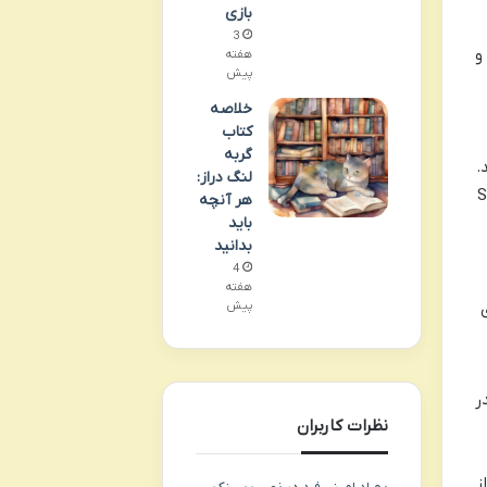
بازی
3
و
هفته
پیش
خلاصه
کتاب
گربه
.
لنگ دراز:
کلاسیک، Spread
هر آنچه
باید
بدانید
4
هفته
پیش
ر
نظرات کاربران
ز