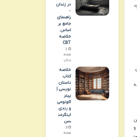
در زندان
د
–
راهنمای
جامع بر
اساس
خلاصه
CBT
2
هفته
پیش
خلاصه
کتاب
داستان
ه
نویسی |
پیتر
اکونومی
و رندی
اینگرمن
ن
سن
و
3
هفته
ی