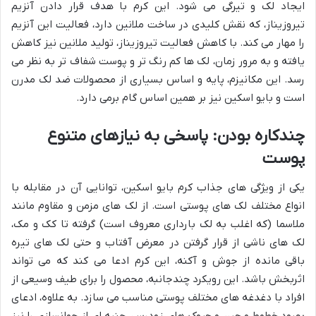
ایجاد لک و تیرگی می شود. این کرم با هدف قرار دادن آنزیم
تیروزیناز، که نقش کلیدی در ساخت ملانین دارد، فعالیت این آنزیم
را مهار می کند. با کاهش فعالیت تیروزیناز، تولید ملانین نیز کاهش
یافته و به مرور زمان، لک ها کم رنگ تر و پوست شفاف تر به نظر می
رسد. این مکانیزم، پایه و اساس بسیاری از محصولات ضد لک مدرن
است و بایو اسکین نیز بر همین اساس گام برمی دارد.
چندکاره بودن: پاسخی به نیازهای متنوع
پوست
یکی از ویژگی های جذاب کرم بایو اسکین، توانایی آن در مقابله با
انواع مختلف لک های پوستی است. از لک های مزمن و مقاوم مانند
ملاسما (که اغلب به لک بارداری معروف است) گرفته تا کک و مک،
لک های ناشی از قرار گرفتن در معرض آفتاب و حتی لک های تیره
باقی مانده از جوش و آکنه، این کرم ادعا می کند که می تواند
اثربخش باشد. این رویکرد چندجانبه، محصول را برای طیف وسیعی از
افراد با دغدغه های مختلف پوستی مناسب می سازد. به علاوه، ادعای
بهبود خطوط و چین و چروک های زودرس، جنبه ای از جوانسازی را نیز