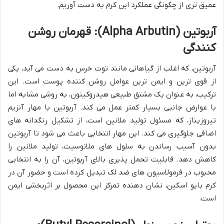
عمیق تری از چگونگی عملکرد این کرم به دست آوریم.
آربوتین (Alpha Arbutin): قهرمان روشن
کنندگی
آربوتین، که اغلب از گیاهانی مانند توت خرس به دست می آید، یکی
از قوی ترین و ایمن ترین عوامل روشن کننده پوست است. این
ترکیب، به عنوان یک مشتق طبیعی هیدروکینون، به روشی مشابه اما
با عوارض جانبی بسیار کمتر عمل می کند. آربوتین با مهار آنزیم
تیروزیناز، که مسئول تولید ملانین است، از تشکیل رنگدانه های
اضافی جلوگیری می کند. این مهار انتخابی باعث می شود تا آربوتین
بدون آسیب رساندن به سلول های ملانوسیت، تولید ملانین را
کاهش دهد. قابلیت تحمل پذیری بالای آربوتین، آن را به انتخابی
محبوب در فرمولاسیون های ضد لک تبدیل کرده است و حضور آن در
کرم بایو اسکین، نشان دهنده تمرکز این محصول بر اثربخشی ایمن
است.