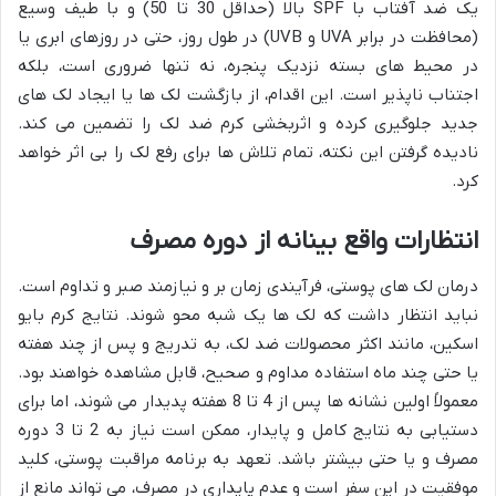
یک ضد آفتاب با SPF بالا (حداقل 30 تا 50) و با طیف وسیع
(محافظت در برابر UVA و UVB) در طول روز، حتی در روزهای ابری یا
در محیط های بسته نزدیک پنجره، نه تنها ضروری است، بلکه
اجتناب ناپذیر است. این اقدام، از بازگشت لک ها یا ایجاد لک های
جدید جلوگیری کرده و اثربخشی کرم ضد لک را تضمین می کند.
نادیده گرفتن این نکته، تمام تلاش ها برای رفع لک را بی اثر خواهد
کرد.
انتظارات واقع بینانه از دوره مصرف
درمان لک های پوستی، فرآیندی زمان بر و نیازمند صبر و تداوم است.
نباید انتظار داشت که لک ها یک شبه محو شوند. نتایج کرم بایو
اسکین، مانند اکثر محصولات ضد لک، به تدریج و پس از چند هفته
یا حتی چند ماه استفاده مداوم و صحیح، قابل مشاهده خواهند بود.
معمولاً اولین نشانه ها پس از 4 تا 8 هفته پدیدار می شوند، اما برای
دستیابی به نتایج کامل و پایدار، ممکن است نیاز به 2 تا 3 دوره
مصرف و یا حتی بیشتر باشد. تعهد به برنامه مراقبت پوستی، کلید
موفقیت در این سفر است و عدم پایداری در مصرف، می تواند مانع از