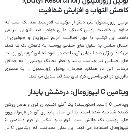
بوتیل رزورسینول (Butyl Resorcinol):
کاهش التهاب و افزایش شفافیت
بوتیل رزورسینول، یکی دیگر از ترکیبات قدرتمند ضد لک است که
علاوه بر خاصیت روشن کنندگی، دارای خواص ضد التهابی نیز می
باشد. این ترکیب با مهار فعالیت آنزیم تیروزیناز و جلوگیری از
انتقال ملانین به سلول های سطحی پوست، به کاهش لک ها کمک
می کند. ویژگی ضد التهابی آن، باعث می شود که این کرم برای پوست
های حساس نیز مناسب باشد و خطر تحریک پوستی را به حداقل
برساند. این دو عملکرد همزمان، بوتیل رزورسینول را به عنصری
باارزش در فرمولاسیون کرم های ضد لک تبدیل می کند.
ویتامین C لیپوزومال: درخشش پایدار
ویتامین C (اسید اسکوربیک) یک آنتی اکسیدان قوی و عامل روشن
کننده شناخته شده است. با این حال، پایداری آن در فرمولاسیون
های پوستی یک چالش است. کرم بایو اسکین از فرم ویتامین C
لیپوزومال استفاده می کند. این بدان معناست که ویتامین C در