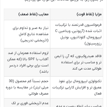
مزایا (نقاط قوت)
معایب (نقاط ضعف)
فرمولاسیون قدرتمند با ترکیبات
نیاز به صبر و تداوم برای
اثبات شده (آربوتین، ویتامین C
مشاهده نتایج کامل
لیپوزومال، گلوتاتیون، بوتیل
(اثربخشی تدریجی)
رزورسینول)
لزوم استفاده همزمان از ضد
فاقد هیدروکینون، که آن را ایمن
آفتاب با SPF بالا (که ممکن
تر و مناسب تر برای استفاده
است برای برخی افراد دردسر
طولانی مدت می کند
باشد)
تکنولوژی لیپوزومال برای نفوذ
حجم نسبتاً کم محصول (30
عمیق تر و افزایش کارایی ترکیبات
میلی لیتر) در مقایسه با دوره
فعال
مصرف طولانی
عدم اثربخشی فوری بر لک
مناسب برای انواع پوست و عدم