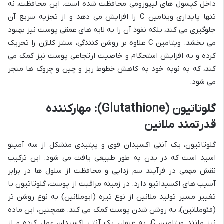
داخل کپسول های لیپوزومی محافظت شده است. این محافظت، نه
تنها پایداری ویتامین C را افزایش می دهد و از تجزیه سریع آن
جلوگیری می کند، بلکه نفوذ آن را به لایه های عمقی پوست نیز بهبود
می بخشد. ویتامین C علاوه بر روشن کنندگی، سنتز کلاژن را تحریک
کرده و به افزایش استحکام و خاصیت ارتجاعی پوست نیز کمک می
کند، که به نوبه خود به کاهش خطوط ریز و چین و چروک ها منجر
می شود.
گلوتاتیون (Glutathione): مهارکننده
قدرتمند ملانین
گلوتاتیون، یک آنتی اکسیدان قوی و پپتیدی متشکل از سه آمینو
اسید است که در بدن به طور طبیعی یافت می شود. این ترکیب
نقش مهمی در فرآیند سم زدایی و محافظت از سلول ها در برابر
آسیب های اکسیداتیو دارد. در زمینه مراقبت از پوست، گلوتاتیون با
تغییر مسیر تولید ملانین از نوع تیره (ایوملانین) به نوع روشن تر
(فئوملانین)، به روشن شدن پوست کمک می کند. همچنین، این ماده
نیز مانند ویتامین C، به عنوان یک آنتی اکسیدان عمل کرده و از