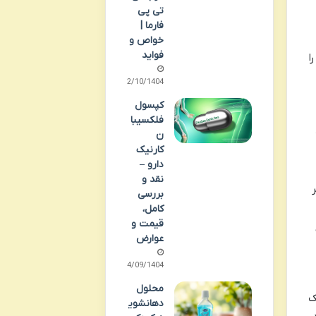
تی پی
فارما |
خواص و
فواید
ا
02/10/1404
کپسول
فلکسیبا
ن
کارنیک
دارو –
نقد و
بررسی
کامل،
قیمت و
عوارض
24/09/1404
محلول
ک
دهانشوی