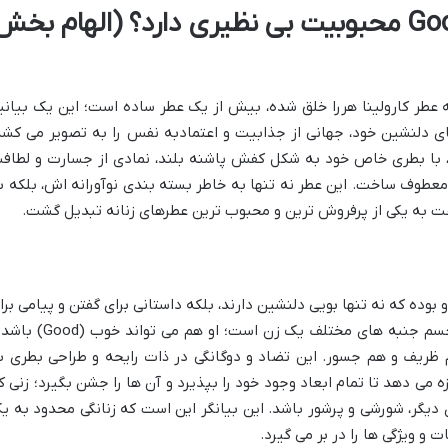
چرا رایحه گود گرل Good Girl محبوبیت بی نظیری دارد؟ (الهام بخ
Good Gir) که توسط خانه عطر کارولینا هررا خلق شده، بیش از یک عطر ساده است؛ این یک بیان
ای دلنشین خود، جهانی از جذابیت و اعتمادبه نفس را به تصویر می کشد
شد، با بطری خاص خود به شکل کفش پاشنه بلند، نمادی از جسارت و لطاف
 معطوف ساخت. این عطر نه تنها به خاطر بسته بندی نوآورانه اش، بلکه ب
ت به یکی از پرفروش ترین و محبوب ترین عطرهای زنانه تبدیل گشت.
بوده که نه تنها بویی دلنشین دارند، بلکه داستانی برای گفتن و پیامی برا
انتقال دارند. فلسفه پشت عطر گود گرل، تجسم جنبه های مختلف یک زن است؛ او هم می توا
مند، هم ظریف و هم جسور. این تضاد و دوگانگی در ذات رایحه و طراحی بطری ب
ه می دهد تا تمام ابعاد وجود خود را بپذیرد و آن ها را جشن بگیرد؛ زنی ک
دیگر، شورشی و پرشور باشد. این بیانگر این است که زنانگی محدود به ی
و ویژگی ها را در بر می گیرد.