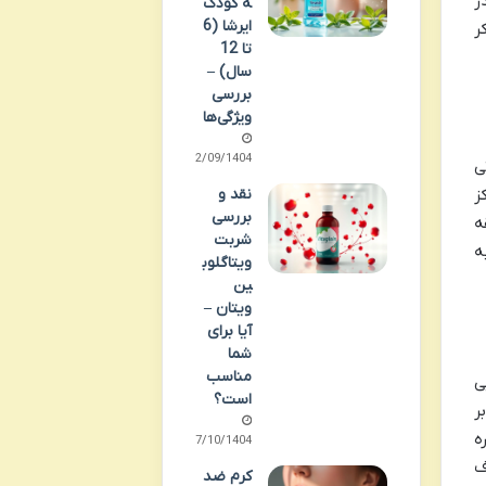
ر
ه کودک
ایرشا (6
ر
تا 12
سال) –
بررسی
ویژگی‌ها
22/09/1404
ی
نقد و
ز
بررسی
ه
شربت
ه
ویتاگلوب
ین
ویتان –
آیا برای
شما
مناسب
یی
است؟
ر
ه
07/10/1404
ف
کرم ضد