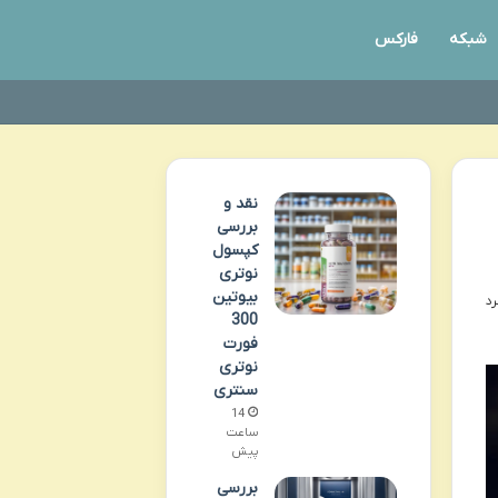
شبکه
فارکس
نقد و
بررسی
کپسول
نوتری
بیوتین
300
فورت
نوتری
سنتری
14
ساعت
پیش
بررسی