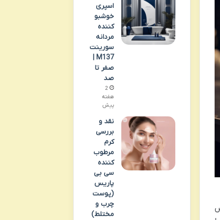
اسپری
خوشبو
کننده
مردانه
سورینت
M137 |
صفر تا
صد
2
هفته
پیش
نقد و
بررسی
کرم
مرطوب
کننده
سی بی
پاریس
(پوست
چرب و
کس
مختلط)