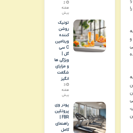
را
2
ا
هفته
پیش
تونیک
روشن
ه
کننده
و
ویتامین
ی
C سی
گل |
نده
ویژگی ها
و مزایای
شگفت
حه
انگیز
ن
3
هفته
ن
پیش
ی
پودر وی
،
پروتئین
ین
FBR |
راهنمای
کامل