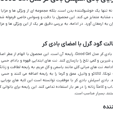
ادی اسپلش زنانه بادی کر مدل Good Girl نه تنها یک خوشبوکننده بدن است، بلکه مجموعه ای از ویژگی ها و مزایا 
ات مشابه متمایز می کند. این محصول با دقت و وسواس خاصی فرموله شد
 به ارمغان آورد. در ادامه، به بررسی دقیق هر یک از این ویژگی ها و مزای
الت گود گرل با امضای بادی کر
یکی از مهمترین دلایل انتخاب بادی اسپلش بادی کر مدل Good Girl، رایحه آن است. این محصول با الهام از عطر ا
ی گرم، شیرین و کمی تلخ را بازسازی کند. نت های ابتدایی قهوه و بادام، حسی ا
ر ادامه، نت های میانی گلی مانند یاسمن و گل مریم، به رایحه لطافت و زنانگ
ونکا، کاکائو و وانیل، عمق و گرما را به رایحه اضافه می کنند و حسی ا
د. بادی اسپلش بادی کر با موفقیت توانسته است این لایه های بویایی ر
 کاملاً زنانه را در هر بار استفاده تداعی کند. این رایحه برای بانوانی ک
تند، بسیار مناسب است.
نده