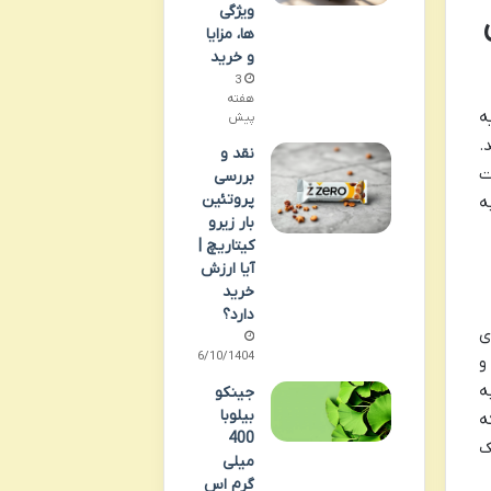
ویژگی
ش
ها، مزایا
و خرید
3
هفته
یه
پیش
.
نقد و
ت
بررسی
پروتئین
ه
بار زیرو
کیتاریچ |
آیا ارزش
خرید
دارد؟
ی
06/10/1404
ند خوب (Good) باشد و
ه
جینکو
بیلوبا
ه
400
ک
میلی
گرم اس