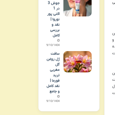
ی
جوش 3
در 1
اکتی پور
نوروا |
نقد و
بررسی
ین
کامل
و
09/10/1404
ه
ت
سافت
ژل روغن
گل
مغربی
این
ترید
ت
فورما |
نقد کامل
ل
و جامع
ت
09/10/1404