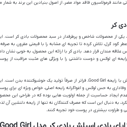
 مانند فرمولاسیون فاقد مواد مضر، از اصول بنیادین این برند به شمار م
دی کر
ادی اسپلش زنانه بادی کر مدل Good Girl، یکی از محصولات شاخص و پرطرفدار در سبد محصولات بادی کر است. ا
عطر گود گرل، تلاش کرده تا تجربه ای مشابه را با قیمتی مقرون به صرفه 
 علاقه مندان قرار دهد. بادی کر با ارائه این محصول، به خوبی نشان داد
ایحه ای لوکس و دوست داشتنی را با ویژگی های مثبت مراقبت از پوس
هدف اصلی بادی کر از ارائه این بادی اسپلش با رایحه Good Girl، فراتر از صرفاً تولید یک خوشبوکننده بدن است. 
وفاداری به حس لوکس و اغواگرانه رایحه اصلی، خواص ویژه ای برای پوس
و عدم ایجاد حساسیت از جمله اولویت هایی بوده که در طراحی این محصو
ویکرد، به دنبال این است که مصرف کنندگان نه تنها از رایحه دلنشین آن لذ
ابی و طراوت بیشتری در پوست خود تجربه کنند.
ی بادی اسپلش بادی کر مدل Good Girl