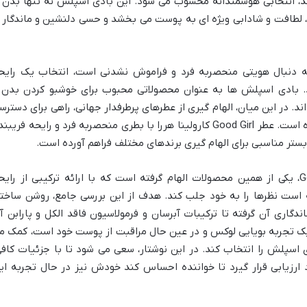
فته از عطر محبوب Good Girl هستند، انتخابی هوشمندانه محسوب می شود. این بادی اسپلش نه تنها بدن 
، لطافت و شادابی ویژه ای به پوست می بخشد و حسی دلنشین و ماندگار ر
به دنبال هویتی منحصربه فرد و فراموش نشدنی است، انتخاب یک رایح
. بادی اسپلش ها به عنوان محصولاتی محبوب برای خوشبو کردن بدن 
ند. در این میان، الهام گیری از عطرهای پرطرفدار جهانی، راهی برای دسترس
آسان تر به رایحه های لوکس و دلنشین شده است. عطر Good Girl کارولینا هررا با بطری منحصربه فرد و رایحه فریب
 بستر مناسبی برای الهام گیری برندهای مختلف فراهم آورده است.
بادی اسپلش زنانه بادی کر مدل Good Girl، یکی از همین محصولات الهام گرفته است که با ارائه ترکیبی از رای
 است نظرها را به خود جلب کند. هدف از این بررسی جامع، روشن ساخت
ندگاری آن گرفته تا ترکیبات آبرسان و فرمولاسیون فاقد الکل و پارابن آ
 یک تجربه بویایی لوکس و در عین حال مراقبت از پوست خود است، کمک م
دی اسپلش را انتخاب کند. در این نوشتار، سعی می شود تا با جزئیات کافی
پلش بادی کر مدل Good Girl مورد ارزیابی قرار گیرد تا خواننده احساس کند خودش نیز در حال تجربه ا