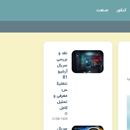
کنکور
صنعت
نقد و
بررسی
سریال
آرشیو
81
نتفلیک
س:
معرفی و
تحلیل
کامل
12/08/1404
سریال