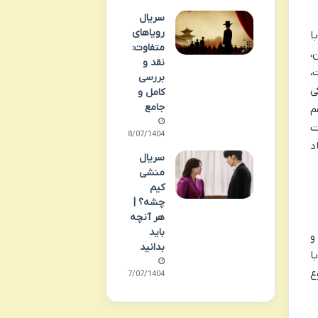
سریال
رویاهای
ا
متفاوت:
،
نقد و
،
بررسی
ی
کامل و
جامع
م
ت
08/07/1404
د
سریال
منشی
کیم
چشه؟ |
هر آنچه
باید
 و
بدانید
 و با
موع
07/07/1404