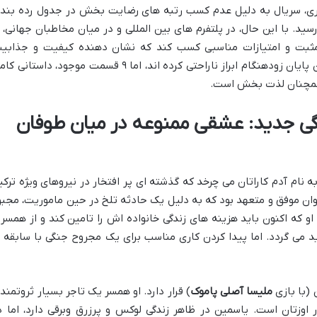
یگری، سریال به دلیل عدم کسب رتبه های رضایت بخش در جدول رده بند
 ۹ قسمت به پایان رسید. با این حال، در پلتفرم های بین المللی و در میان مخاطبان جهانی، 
 مثبت و امتیازات مناسبی کسب کند که نشان دهنده کیفیت و جذابی
داستانی آن است. بسیاری از بینندگان از این پایان زودهنگام ابراز ناراحتی کرده اند، اما ۹ قسمت موجود، داستان
 همچنان لذت بخش است.
گی جدید: عشقی ممنوعه در میان طوفان
ام آدم کاراتان می چرخد که گذشته ای پر افتخار در نیروهای ویژه ترکی
ان موفق و متعهد بود که به دلیل یک حادثه تلخ در حین ماموریت، مجبو
 که اکنون باید هزینه های زندگی خانواده اش را تامین کند و از همسر 
 می گردد. اما پیدا کردن کاری مناسب برای یک مجروح جنگی با سابقه 
(با بازی
ملیسا آصلی پاموک
) قرار دارد. او همسر یک تاجر بسیار ثروتمند 
 اوزتان است. یاسمین در ظاهر زندگی لوکس و پرزرق وبرقی دارد، اما د