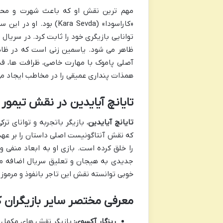
مهم ترین نقش او که باعث شهرت و محبوب
«کاراسودا» (ara Sevda
توانایی بازیگری خود را ثابت کرد. در سریال
ظاهر می شود. یاسمین زنی است که در ظاهر
آصلی پاموک با مهارت خاصی، ظرافت ها، قد
همذات پنداری عمیقی را در مخاطب ایجاد می
تایانچ آیایدین در نقش تیمور ا
تایانچ آیایدین
، بازیگر باتجربه و توانای ت
که نقش آنتاگونیست اصلی داستان را بر عهده
را خلق کرده است. بازی او به ابعاد منفی و
جدیدی به هیجان و تعلیق سریال اضافه می کن
خوبی توانسته نقش این تاجر بانفوذ و مرموز ر
معرفی مختصر سایر بازیگران 
ریزگار آکسوی:
بازیگر نقش های مکمل و 