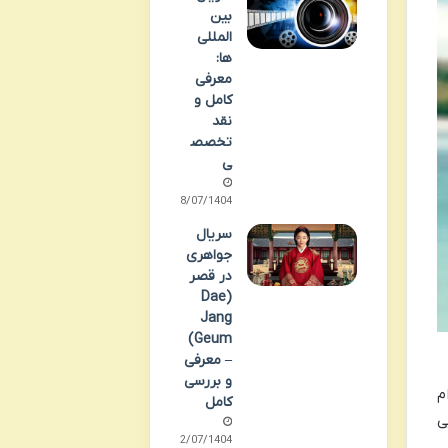
بین
المللی
ها:
معرفی
کامل و
نقد
تخصص
ی
18/07/1404
سریال
جواهری
در قصر
(Dae
Jang
Geum)
– معرفی
و بررسی
ام
کامل
ی
12/07/1404