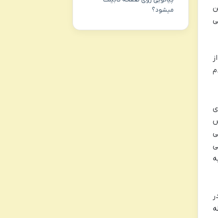
ن
میشود؟
ی
ز
م
ی
س
ی
ی
ه
ر
ه