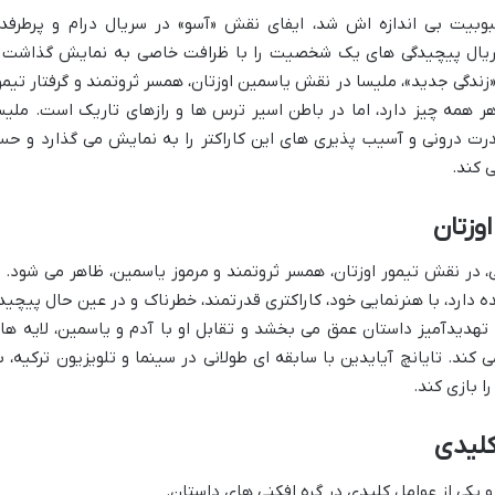
یت بی اندازه اش شد، ایفای نقش «آسو» در سریال درام و پرطرفدا
K) بود. او در این سریال پیچیدگی های یک شخصیت را با ظرافت خاصی به نمایش گذاشت 
 «زندگی جدید»، ملیسا در نقش یاسمین اوزتان، همسر ثروتمند و گرفتار تیمو
 همه چیز دارد، اما در باطن اسیر ترس ها و رازهای تاریک است. ملیس
رت درونی و آسیب پذیری های این کاراکتر را به نمایش می گذارد و ح
 کند.
وزتان
رکی، در نقش تیمور اوزتان، همسر ثروتمند و مرموز یاسمین، ظاهر می شود. ا
 دارد، با هنرنمایی خود، کاراکتری قدرتمند، خطرناک و در عین حال پیچید
 تهدیدآمیز داستان عمق می بخشد و تقابل او با آدم و یاسمین، لایه ها
د. تایانچ آیایدین با سابقه ای طولانی در سینما و تلویزیون ترکیه، ب
ا بازی کند.
کلیدی
یکی از عوامل کلیدی در گره افکنی های داستان.