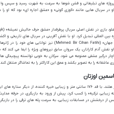
ر پروژه های تبلیغاتی و فشن شوها به سرعت به شهرت رسید و سپس وار
 در سریال هایی مانند «کوزی گونی» و «عشق اجاره ای» بود که او را ب
اما نقطه عطف کارنامه هنری سرکان چای اوغلو، بازی در نقش
 به یک ستاره بین المللی تبدیل کرد. او با نقش آفرینی در سریال های تاریخی و اکش
مانند «حلقه» (Halka) و «مهمت: فاتح یک جهان» (Mehmed: Bir Cihan Fatihi) نیز توانایی های خود را در ژان
و نقش آدم کاراتان، یک سروان سابق نیروهای ویژه را ایفا می کند که د
اچار درگیر عشقی ممنوعه می شود. سرکان به خوبی توانسته پیچیدگی ها
عاشقانه را به تصویر بکشد و عمق این کاراکتر را به تماشاگر منتقل کند.
سمین اوزتان
، متولد ۱۴ آوریل ۱۹۹۱ در هلند، با قد ۱۷۶ سانتی متر و زیبایی خیره کننده، از دیگر ستاره های ا
ه در سال ۲۰۱۱ عنوان «ملکه زیبایی ترکیه» را کسب کرد، پیش از ورود به بازیگری، در حرفه مدلی
 از درخشش در مسابقات زیبایی، به سرعت پله های ترقی را در بازیگر