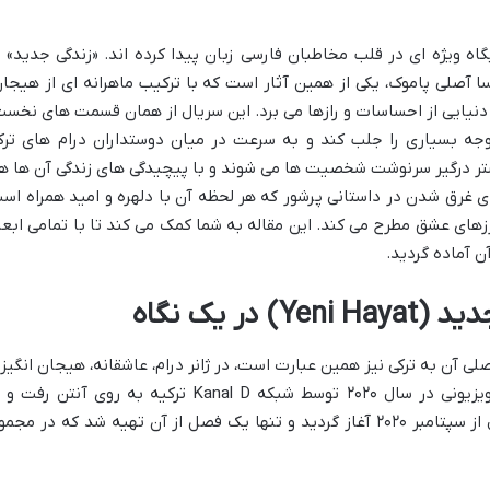
ه ویژه ای در قلب مخاطبان فارسی زبان پیدا کرده اند. «زندگی جدید» ب
ا آصلی پاموک، یکی از همین آثار است که با ترکیب ماهرانه ای از هیجان
ه دنیایی از احساسات و رازها می برد. این سریال از همان قسمت های نخست
جه بسیاری را جلب کند و به سرعت در میان دوستداران درام های ترک
تر درگیر سرنوشت شخصیت ها می شوند و با پیچیدگی های زندگی آن ها ه
ی غرق شدن در داستانی پرشور که هر لحظه آن با دلهره و امید همراه اس
رزهای عشق مطرح می کند. این مقاله به شما کمک می کند تا با تمامی ابعا
ن آماده گردید.
ر یک نگاه
جدید» (Yeni Hayat) که نام اصلی آن به ترکی نیز همین عبارت است، در ژانر درام، عاشقانه، هیجان انگیز
تعلیقی ساخته شده است. این مجموعه تلویزیونی در سال ۲۰۲۰ توسط شبکه Kanal D ترکیه به روی آنتن رفت
استقبال نسبی مواجه شد. پخش این سریال از سپتامبر ۲۰۲۰ آغاز گردید و تنها یک فصل از آن تهیه شد که در مج