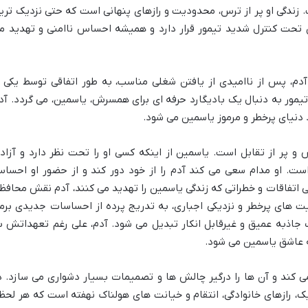
 زندگی او پر از ترس، محدودیت و رازهای پنهانی است که حتی نزدیک تری
ین تحت کنترل شدید تیمور قرار دارد و همیشه احساس ناامنی و تهدید م
دم، پس از ناامیدی از یافتن شغلی مناسب، به طور اتفاقی توسط یکی ا
یمور به دنبال یک بادیگارد حرفه ای برای همسرش، یاسمین، می گردد. آد
د دنیای پرخطر و مرموز یاسمین می شود.
 و پر از تقابل است. یاسمین از اینکه کسی او را تحت نظر دارد و آزاد
ست. او مدام سعی می کند آدم را از خود دور کند و از حضور او احسا
پی اتفاقات و خطراتی که زندگی یاسمین را تهدید می کنند، آدم نقش محافظ
عیت های پرخطر و نزدیکی اجباری، به تدریج پرده از احساسات جدیدی برم
ک جاذبه عمیق و غیرقابل انکار تبدیل می شود. آدم، علی رغم تعهداتش ب
ه عاشق یاسمین می شود.
می کند و آن ها را درگیر چالش ها و تصمیمات بسیار دشواری می سازد. د
، رازهای خانوادگی، انتقام و خیانت های هولناک نهفته است که هر لحظ