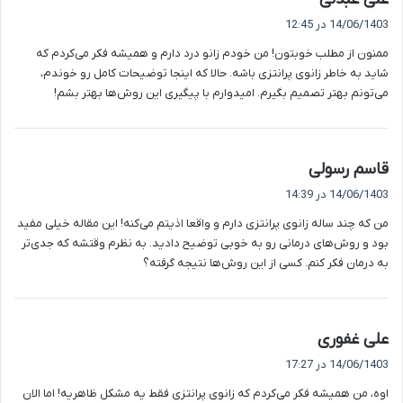
ف
14/06/1403 در 12:45
ت
ممنون از مطلب خوبتون! من خودم زانو درد دارم و همیشه فکر می‌کردم که
:
شاید به خاطر زانوی پرانتزی باشه. حالا که اینجا توضیحات کامل رو خوندم،
می‌تونم بهتر تصمیم بگیرم. امیدوارم با پیگیری این روش‌ها بهتر بشم!
گ
قاسم رسولی
ف
14/06/1403 در 14:39
ت
من که چند ساله زانوی پرانتزی دارم و واقعا اذیتم می‌کنه! این مقاله خیلی مفید
:
بود و روش‌های درمانی رو به خوبی توضیح دادید. به نظرم وقتشه که جدی‌تر
به درمان فکر کنم. کسی از این روش‌ها نتیجه گرفته؟
گ
علی غفوری
ف
14/06/1403 در 17:27
ت
اوه، من همیشه فکر می‌کردم که زانوی پرانتزی فقط یه مشکل ظاهریه! اما الان
: