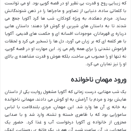
که زیبایی روح و قدرت بی نظیر او در قصه گویی بود. او می توانست
با کلماتی ساده، دنیایی از تصاویر و ماجراها را در ذهن شنوندگانش
بسازد. مردم دهکده، به ویژه کودکان، شب ها گرد آکویا جمع می
شدند تا به داستان های شیرین او گوش فرا دهند؛ داستان هایی
درباره ی قهرمانان، موجودات افسانه ای و حکمت های قدیمی. آکویا
با هر کلمه ای که بر زبان می آورد، دل ها را تسخیر می کرد و لحظات
فراموش نشدنی را برای همه رقم می زد. این مهارت او در قصه گویی،
نه تنها او را محبوب می ساخت، بلکه هوش و قدرت مشاهده ی بالای
او را نیز نمایان می کرد.
ورود مهمان ناخوانده
یک شب مهتابی، درست زمانی که آکویا مشغول روایت یکی از داستان
هایش بود و مردم با آرامش به او گوش می دادند، مهمانی ناخوانده
به خانه ی آن ها وارد شد. این مهمان، مردی بلندقامت با لباس
سامورایی بود که با ظاهری خسته و تشنه، وارد شد و با صدایی
محزون از خانواده ی آکویا درخواست آب و غذا کرد. حضور یک
سامورایی در آن ساعت شب، آن هم در یک خانه ی روستایی، اندکی