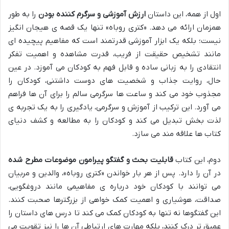
اول از همه، این داستان
ارزش آموزشی و سرگرم کننده بودن
را به طور
همزمان ارائه می دهد. «کتری روباه» تنها یک قصه ی هیجان انگیز
نیست؛ بلکه یک ابزار آموزشی قدرتمند است که مفاهیم پیچیده ای
مانند تشخیص حقیقت از فریب، قدرت مشاهده و اهمیت تفکر
انتقادی را به زبانی ساده و قابل فهم به کودکان می آموزد. در عین
حال، روایت جذاب و شخصیت های دوست داشتنی، کودکان را
مجذوب خود می کند و ساعت ها سرگرمی سالم را برای آن ها فراهم
می آورد. این ترکیب از آموزش و سرگرمی، یادگیری را به یک تجربه ی
لذت بخش تبدیل می کند و کودکان را به مطالعه و کشف دنیای
کتاب ها علاقه مند می سازد.
دوم، این کتاب
قابلیت بحث و گفتگو پیرامون موضوعات مطرح شده
در آن را دارد. پس از هر بار خواندن «کتری روباه»، والدین و مربیان
می توانند با کودکان خود درباره ی مفاهیمی مانند دروغگویی،
صداقت، هوشیاری و اهمیت کمک خواهی از بزرگترها صحبت کنند.
این گفتگوها نه تنها به کودکان کمک می کند تا درس های داستان را
عمیق تر درک کنند، بلکه مهارت های ارتباطی آن ها را نیز تقویت می