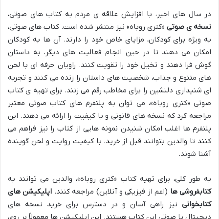
در سال های اخیر، با افزایش علاقه ی مردم به کتاب های صوتی،
نسخه ی صوتی
«کتری روباه» نیز منتشر شده است. کتاب های صوتی،
به ویژه برای کودکان، مزایای خاص خود را دارند. آن ها به کودکان
امکان می دهند تا در حین انجام فعالیت های دیگر، به داستان
گوش فرا دهند و تخیل خود را تقویت کنند. راویان حرفه ای با لحن
های متنوع و جذاب، شخصیت های داستان را زنده می کنند و تجربه
ای شنیداری دلنشین را برای مخاطب رقم می زنند. برای تهیه ی کتاب
صوتی «کتری روباه»، می توان به پلتفرم های کتاب صوتی معتبر
مراجعه کرد که نسخه های قانونی و با کیفیت را ارائه می دهند. این
پلتفرم ها اغلب امکان شنیدن نمونه هایی از کتاب را نیز فراهم می
کنند تا والدین بتوانند قبل از خرید، با کیفیت روایت و لحن گوینده
آشنا شوند.
به طور کلی، برای تهیه کتاب «کتری روباه»، والدین می توانند به
کتابفروشی ها
(اعم از فیزیکی و آنلاین) مراجعه کنند.
اپلیکیشن های
کتابخوانی
نیز راهی آسان و در دسترس برای خرید نسخه های
دیجیتال یا صوتی این کتاب هستند. این اپلیکیشن ها معمولاً بر روی