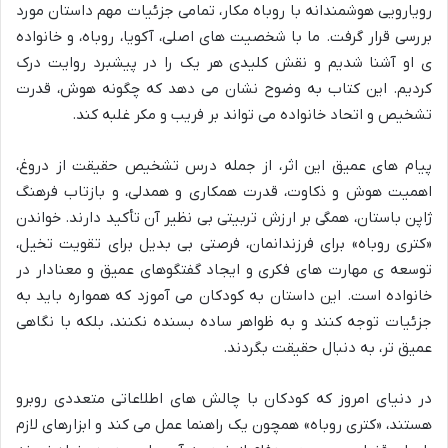
رویارویی هوشمندانه با روباه مکار، تمامی جزئیات مهم داستان مورد
بررسی قرار گرفت. ما با شخصیت های اصلی، آکویا، روباه، و خانواده
ی او آشنا شدیم و نقش کلیدی هر یک را در پیشبرد روایت درک
کردیم. این کتاب به وضوح نشان می دهد که چگونه هوش، قدرت
تشخیص و اتحاد خانواده می تواند بر فریب و مکر غلبه کند.
پیام های عمیق این اثر، از جمله درس تشخیص حقیقت از دروغ،
اهمیت هوش و ذکاوت، قدرت همکاری و همدلی، و بازتاب فرهنگ
ژاپن باستان، همگی بر ارزش تربیتی بی نظیر آن تأکید دارند. خواندن
«کتری روباه» برای فرزندانمان، فرصتی بی بدیل برای تقویت تخیل،
توسعه ی مهارت های فکری و ایجاد گفتگوهای عمیق و معنادار در
خانواده است. این داستان به کودکان می آموزد که همواره باید به
جزئیات توجه کنند و به ظواهر ساده بسنده نکنند، بلکه با نگاهی
عمیق تر، به دنبال حقیقت بگردند.
در دنیای امروز که کودکان با چالش های اطلاعاتی متعددی روبرو
هستند، «کتری روباه» همچون یک راهنما عمل می کند و ابزارهای لازم