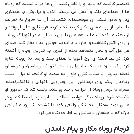
تصمیم گرفتند که باید او را فاش کنند. آن ها می دانستند که روباه
ها از صداهای بلند و آتش می ترسند. آکویا و برادرش، با همفکری
پدر و مادر، نقشه ای هوشمندانه کشیدند. آن ها شروع به تعریف
داستانی از روباه های مکار کردند که چگونه فریبکاری شان لو رفته و
از دهکده رانده شده اند. همزمان با این داستان، مادر آکویا کتری آب
را روی آتش گذاشت و اجازه داد آب به جوش آید و بخار کند. صدای
غل غل آب و بخار متصاعد شده از کتری، به تدریج روباه را آشفته
کرد. در یک لحظه ی اوج، آکویا با صدای بلند و رسا، به روباه اشاره
کرد و فریاد زد: «تو یک سامورایی نیستی! تو یک روباهی!» و در همان
لحظه، پدرش با شتاب کتری داغ را به سمت او گرفت، نه برای آسیب
رساندن، بلکه برای ترساندن. این رویارویی ناگهانی و غافلگیرکننده،
همراه با ترس روباه از حرارت و صدای بلند، باعث شد که جادوی او
شکسته شود. روباه دیگر نتوانست ظاهر انسانی خود را حفظ کند و در
میان بهت همگان، به شکل واقعی خود بازگشت؛ یک روباه نارنجی
بزرگ که با چشمان ترسانش به اطراف نگاه می کرد.
فرجام روباه مکار و پیام داستان