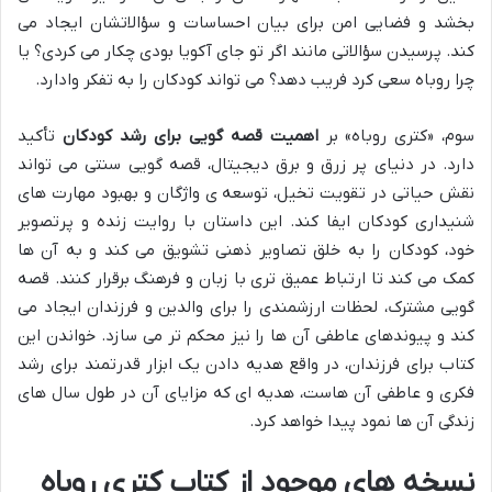
بخشد و فضایی امن برای بیان احساسات و سؤالاتشان ایجاد می
کند. پرسیدن سؤالاتی مانند اگر تو جای آکویا بودی چکار می کردی؟ یا
چرا روباه سعی کرد فریب دهد؟ می تواند کودکان را به تفکر وادارد.
سوم، «کتری روباه» بر
اهمیت قصه گویی برای رشد کودکان
تأکید
دارد. در دنیای پر زرق و برق دیجیتال، قصه گویی سنتی می تواند
نقش حیاتی در تقویت تخیل، توسعه ی واژگان و بهبود مهارت های
شنیداری کودکان ایفا کند. این داستان با روایت زنده و پرتصویر
خود، کودکان را به خلق تصاویر ذهنی تشویق می کند و به آن ها
کمک می کند تا ارتباط عمیق تری با زبان و فرهنگ برقرار کنند. قصه
گویی مشترک، لحظات ارزشمندی را برای والدین و فرزندان ایجاد می
کند و پیوندهای عاطفی آن ها را نیز محکم تر می سازد. خواندن این
کتاب برای فرزندان، در واقع هدیه دادن یک ابزار قدرتمند برای رشد
فکری و عاطفی آن هاست، هدیه ای که مزایای آن در طول سال های
زندگی آن ها نمود پیدا خواهد کرد.
نسخه های موجود از کتاب کتری روباه