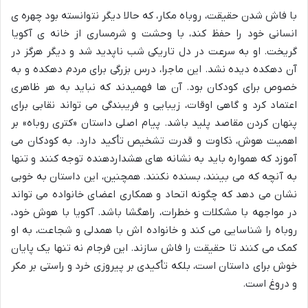
با فاش شدن حقیقت، روباه مکار، که حالا دیگر نتوانسته بود چهره ی
انسانی خود را حفظ کند، با وحشت و شرمساری از خانه ی آکویا
گریخت. او به سرعت در دل تاریکی شب ناپدید شد و دیگر هرگز در
آن دهکده دیده نشد. این ماجرا، درس بزرگی برای مردم دهکده و به
خصوص برای کودکان بود. آن ها فهمیدند که نباید به هر ظاهری
اعتماد کرد و گاهی اوقات، زیبایی و فریبندگی می تواند نقابی برای
پنهان کردن مقاصد پلید باشد. پیام اصلی داستان «کتری روباه» بر
اهمیت هوش، ذکاوت و قدرت تشخیص تأکید دارد. به کودکان می
آموزد که همواره باید به نشانه های هشداردهنده توجه کنند و تنها
به آنچه که می بینند، بسنده نکنند. همچنین، این داستان به خوبی
نشان می دهد که چگونه اتحاد و همکاری اعضای خانواده می تواند
در مواجهه با مشکلات و خطرات، راهگشا باشد. آکویا با هوش خود،
روباه را شناسایی می کند و خانواده اش با همدلی و شجاعت، به او
کمک می کنند تا حقیقت را فاش سازند. این فرجام نه تنها یک پایان
خوش برای داستان است، بلکه تأکیدی بر پیروزی خرد و راستی بر مکر
و دروغ است.