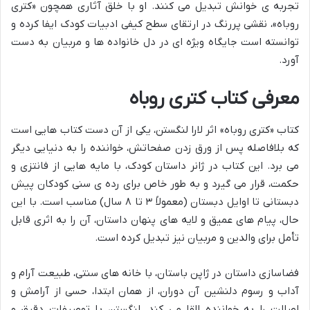
تجربه ی خوانش تبدیل می کنند. او با خلق آثاری همچون «کتری
روباه»، نقشی پررنگ در ارتقای سطح کیفی ادبیات کودک ایفا کرده و
توانسته است جایگاه ویژه ای در دل خانواده ها و مربیان به دست
آورد.
معرفی کتاب کتری روباه
کتاب «کتری روباه» اثر لارا لنگستن، یکی از آن دست کتاب هایی است
که بلافاصله پس از ورق زدن صفحاتش، خواننده را به دنیایی دیگر
می برد. این کتاب در ژانر داستان کودک، با مایه هایی از فانتزی و
حکمت، قرار می گیرد و به طور خاص برای رده ی سنی کودکان پیش
دبستانی تا اوایل دبستان (معمولاً ۳ تا ۸ سال) مناسب است. با این
حال، پیام های عمیق و لایه های پنهان داستان، آن را به اثری قابل
تأمل برای والدین و مربیان نیز تبدیل کرده است.
فضاسازی داستان در ژاپن باستان، با خانه های سنتی، طبیعت آرام و
آداب و رسوم دلنشین آن دوران، از همان ابتدا، حسی از آرامش و
اصالت را به خواننده القا می کند. لنگستن با توصیفات دقیق و