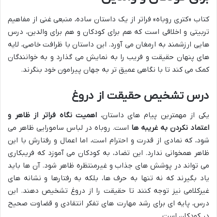
کتاب «کتری روباه» فراتر از یک داستان ساده، منبعی غنی از مفاهیم
تربیتی و اخلاقی است که هم برای کودکان و هم برای والدین، درس
هایی ارزشمند به ارمغان می آورد. این داستان با ظرافت خاصی، لایه
های پنهان حقیقت و فریب را به نمایش می گذارد و به خوانندگان
کمک می کند تا با نگاهی عمیق تر به جهان پیرامون خود بنگرند.
درس تشخیص حقیقت از دروغ
یکی از مهمترین پیام های داستان،
اهمیت نگاه فراتر از ظاهر و
اعتماد نکردن به غریبه ها
است. روباه در لباس سامورایی ظاهر می
شود، که نمادی از قدرت و احترام است، اما اعمال و رفتارش با این
ظاهر همخوانی ندارد. این تضاد، به کودکان می آموزد که فریبکاری
می تواند در پوشش های جذاب و غیرمنتظره ظاهر شود. آن ها باید
یاد بگیرند که نه تنها به حرف ها، بلکه به رفتارها و نشانه های
غیرکلامی نیز توجه کنند تا حقیقت را از دروغ تشخیص دهند. این
درس، پایه ای برای رشد مهارت های تفکر انتقادی و قضاوت صحیح
در کودکان است.