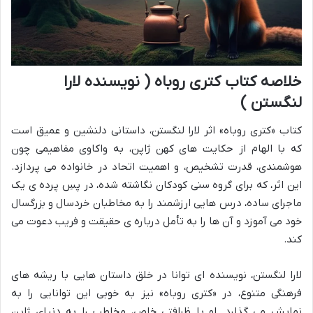
خلاصه کتاب کتری روباه ( نویسنده لارا
لنگستن )
کتاب «کتری روباه» اثر لارا لنگستن، داستانی دلنشین و عمیق است
که با الهام از حکایت های کهن ژاپن، به واکاوی مفاهیمی چون
هوشمندی، قدرت تشخیص، و اهمیت اتحاد در خانواده می پردازد.
این اثر، که برای گروه سنی کودکان نگاشته شده، در پسِ پرده ی یک
ماجرای ساده، درس هایی ارزشمند را به مخاطبان خردسال و بزرگسال
خود می آموزد و آن ها را به تأمل درباره ی حقیقت و فریب دعوت می
کند.
لارا لنگستن، نویسنده ای توانا در خلق داستان هایی با ریشه های
فرهنگی متنوع، در «کتری روباه» نیز به خوبی این توانایی را به
نمایش می گذارد. او با ظرافتی خاص، مخاطب را به دنیای ژاپن