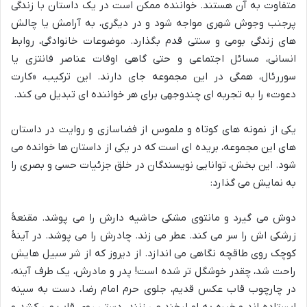
متفاوت به آن هستند. خواننده ممکن است در یک داستان با زندگی
پرجنب وجوش شهری مواجه شود و در دیگری، به آرامش یا چالش
های زندگی بومی و سنتی قدم بگذارد. موضوعات خانوادگی، روابط
انسانی، مسائل اجتماعی و حتی گاهی اوقات عناصر فانتزی یا
سوررئال، همگی در این مجموعه جای دارند. این ترکیب، «کارت
دعوت» را به تجربه ای چندوجهی برای هر خواننده ای تبدیل می کند.
یکی از نمونه های کوتاه و ملموس از فضاسازی و روایت در داستان
های این مجموعه، بریده ای است که در یکی از داستان ها خوانده می
شود. این بخش، توانایی نویسندگان در خلق جزئیات حسی و بصری را
به نمایش می گذارد:
دوش می گیرد و مانتوی مشکی حاشیه دارش را می پوشد. مقنعۀ
زرشکی اش را سر می کند. عطر می زند. چادرش را می پوشد. در آینۀ
کوچک روی طاقچه نگاهی می اندازد. از دیروز که از شر سبیل هایش
راحت شد، چقدر خوشگل تر شده است! پدر و مادرش، یک طرف آینه،
در چارچوب قاب عکس قدیم، جلوی حرم امام رضا، دست به سینه
ایستاده اند و خیره به او لبخند می زنند. دستی روی قاب می کشد و