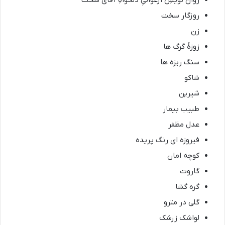
روان نویسِ ارغوانیِ دلخواهِ آقای سخت
روزگار سخت
زن
زوزۀ گرگ ها
سنگ ریزه ها
شاکو
شیرین
طبیب بیمار
عدل مظفر
فیروزه ای رنگ پریده
کوچه امان
گاروت
گره گشا
گلی در مترو
لواشک زرشک