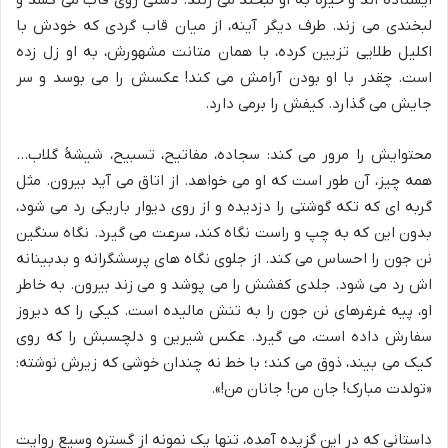
لبخندی می زند. طرف دیگر آینه، از میان قاب گردی که خودش با
اکلیل طلایی تزیین کرده، با همان متانت مشهورش، به او زل زده
است. چقدر با او بودن آرامش می کند! عکسش را می بوسد و سر
جایش می گذارد. کیفش را برمی دارد.
محتوایش را مرور می کند: سجاده، مفاتیح، تسبیح، شیشۀ گلاب…
همه چیز، آن طور است که او می خواهد. از اتاق می آید بیرون. مثل
گربه ای که تکه گوشتی را دزدیده و از روی دیوار باریکی رد می شود،
بدون این که به چپ و راست نگاه کند، سرعت می گیرد. نگاه سنگین
نن جون را احساس می کند. از جلوی نگاه های پرسشگرانه و بدبینانه
اش رد می شود. جلدی کفشش را می پوشد و می زند بیرون. به خاطر
او، پیه غرغرهای نن جون را به تنش مالیده است. کیکی را که دیروز
سفارش داده است، می گیرد. عکس شیرین و دلچسبش را که روی
کیک می بیند، ذوق می کند؛ با خط نه چندان خوشی که زیرش نوشته:
«تولدت مبارک! جان من! جانان من!».
داستانی که در این گزیده آمده، تنها یک نمونه از گستره وسیع روایت