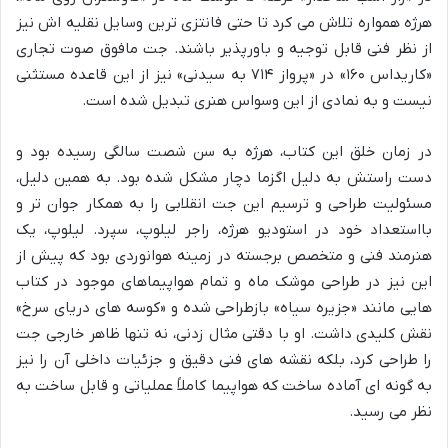
هرژه همواره تلاش می کرد تا حتی فانتزی ترین وسایل نقلیه اش نیز
از نظر فنی قابل توجیه و باورپذیر باشند. جت مافوق صوت تجاری
«کاریداس ۱۶۰» در «پرواز ۷۱۴ به سیدنی» نیز از این قاعده مستثنی
نیست و به نمادی از این وسواس هنری تبدیل شده است.
در زمان خلق این کتاب، هرژه به سن شصت سالگی رسیده بود و
دست راستش به دلیل اگزما دچار مشکل شده بود. به همین دلیل،
مسئولیت طراحی و ترسیم این جت انقلابی را به همکار جوان تر و
بااستعداد خود در استودیو هرژه، راجر لیلوپ، سپرد. لیلوپ، یک
هنرمند فنی و متخصص برجسته در زمینه هوانوردی بود که پیش از
این نیز در طراحی موشک ماه و تمام هواپیماهای موجود در کتاب
هایی مانند «جزیره سیاه» بازطراحی شده و «کوسه های دریای سرخ»
نقش کلیدی داشت. او با دقتی مثال زدنی، نه تنها ظاهر خارجی جت
را طراحی کرد، بلکه نقشه های فنی دقیق و جزئیات داخلی آن را نیز
به گونه ای آماده ساخت که هواپیما کاملاً عملیاتی و قابل ساخت به
نظر می رسید.