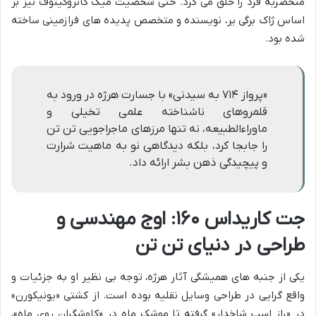
منحصربه فرد را خلق می کرد. حتی شخصیت میک کانروکیتوف نیز بر
اساس ژاک برگی یر، نویسنده و متخصص پدیده های فرازمینی ساخته
شده بود.
«پرواز ۷۱۴ به سیدنی» با جسارت هرژه در ورود به
قلمروهای ناشناخته علمی تخیلی و
ماوراءالطبیعه، نه تنها مرزهای ماجراجویی تن تن
را جابجا کرد، بلکه دیدگاهی نو به ماهیت شرارت
و پیچیدگی ذهن بشر ارائه داد.
جت کاریداس ۱۶۰: اوج مهندسی و
طراحی در دنیای تن تن
یکی از جنبه های همیشگی آثار هرژه، توجه بی نظیر او به جزئیات و
واقع گرایی در طراحی وسایل نقلیه بوده است. از کشتی «یونیکورن»
در «راز اسب شاخدار» گرفته تا موشک ماه در «کاوشگران روی ماه»،