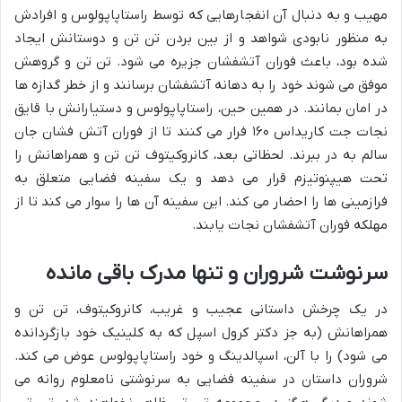
مهیب و به دنبال آن انفجارهایی که توسط راستاپاپولوس و افرادش
به منظور نابودی شواهد و از بین بردن تن تن و دوستانش ایجاد
شده بود، باعث فوران آتشفشان جزیره می شود. تن تن و گروهش
موفق می شوند خود را به دهانه آتشفشان برسانند و از خطر گدازه ها
در امان بمانند. در همین حین، راستاپاپولوس و دستیارانش با قایق
نجات جت کاریداس ۱۶۰ فرار می کنند تا از فوران آتش فشان جان
سالم به در ببرند. لحظاتی بعد، کانروکیتوف تن تن و همراهانش را
تحت هیپنوتیزم قرار می دهد و یک سفینه فضایی متعلق به
فرازمینی ها را احضار می کند. این سفینه آن ها را سوار می کند تا از
مهلکه فوران آتشفشان نجات یابند.
سرنوشت شروران و تنها مدرک باقی مانده
در یک چرخش داستانی عجیب و غریب، کانروکیتوف، تن تن و
همراهانش (به جز دکتر کرول اسپل که به کلینیک خود بازگردانده
می شود) را با آلن، اسپالدینگ و خود راستاپاپولوس عوض می کند.
شروران داستان در سفینه فضایی به سرنوشتی نامعلوم روانه می