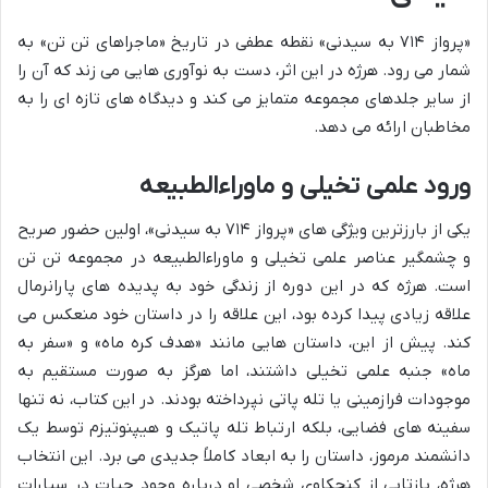
«پرواز ۷۱۴ به سیدنی» نقطه عطفی در تاریخ «ماجراهای تن تن» به
شمار می رود. هرژه در این اثر، دست به نوآوری هایی می زند که آن را
از سایر جلدهای مجموعه متمایز می کند و دیدگاه های تازه ای را به
مخاطبان ارائه می دهد.
ورود علمی تخیلی و ماوراءالطبیعه
یکی از بارزترین ویژگی های «پرواز ۷۱۴ به سیدنی»، اولین حضور صریح
و چشمگیر عناصر علمی تخیلی و ماوراءالطبیعه در مجموعه تن تن
است. هرژه که در این دوره از زندگی خود به پدیده های پارانرمال
علاقه زیادی پیدا کرده بود، این علاقه را در داستان خود منعکس می
کند. پیش از این، داستان هایی مانند «هدف کره ماه» و «سفر به
ماه» جنبه علمی تخیلی داشتند، اما هرگز به صورت مستقیم به
موجودات فرازمینی یا تله پاتی نپرداخته بودند. در این کتاب، نه تنها
سفینه های فضایی، بلکه ارتباط تله پاتیک و هیپنوتیزم توسط یک
دانشمند مرموز، داستان را به ابعاد کاملاً جدیدی می برد. این انتخاب
هرژه، بازتابی از کنجکاوی شخصی او درباره وجود حیات در سیارات