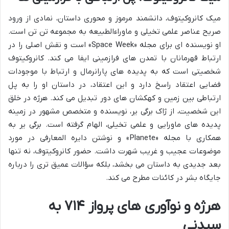
میک کانروکیتوف، دانشمند مرموز و محوری داستان، نمادی از ورود
صریح عناصر علمی تخیلی و ماوراءالطبیعه به مجموعه تن تن است.
او نویسنده ای برای مجله «Space Week» است و نقش اصلی را در
ارتباط قهرمانان با تمدن های فرازمینی ایفا می کند. کانروکیتوف
شخصیتی است که به پدیده های پارانرمال و ارتباط با موجودات
فضایی اعتقاد راسخ دارد و این اعتقاد، در داستان او را به پل
ارتباطی بین زمین و کهکشان های دور تبدیل می کند. هرژه در خلق
این شخصیت، از ژاک برگی یر، نویسنده و متخصص مشهور در زمینه
پدیده های ماورایی و علمی تخیلی، الهام گرفته است. برگی یر به
همکاری با مجله «Planete» و نوشتن دایره المعارفی در مورد
موضوعات عجیب و غریب شهرت داشت. حضور کانروکیتوف، نه تنها
بعد جدیدی به داستان می بخشد، بلکه سؤالات عمیق تری را درباره
جایگاه بشر در کائنات مطرح می کند.
هرژه و نوآوری های پرواز ۷۱۴ به
سیدنی