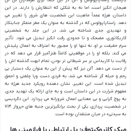
هیجان انگیز است، اما نه به شکلی که انتظارش را دارند. در این
داستان، هرژه عمداً ماهیت این شخصیت های شرور را تغییر می
دهد. راستاپاپولوس که در گذشته به عنوان یک مغز متفکر جنایتکار
و تهدیدی جدی شناخته می شد، در این جلد به شخصیتی
کاریکاتوری، مضحک و تا حدودی رقت انگیز تبدیل می شود. تأثیر
سرم حقیقت بر او، نه تنها او را مجبور به اعتراف به اعمال پلیدش
می کند، بلکه او را در موقعیتی کاملاً طنزآمیز قرار می دهد که در
رقابت با کاریداس بر سر شیطانی تر بودن، تمام ابهت گذشته اش را
از دست می دهد. آلن نیز که پیش از این به عنوان یک دستیار بی
رحم و حیله گر شناخته می شد، به فردی دست وپا چلفتی و احمق
تبدیل شده است. این تغییر، نشان دهنده رویکرد جدید هرژه به
مفهوم شرارت در این داستان است و به جای ارائه یک تهدید جدی،
به پوچ گرایی و بی معنایی اعمال شرورانه می پردازد. این دگردیسی
در شخصیت پردازی، یکی از بحث برانگیزترین جنبه های «پرواز ۷۱۴
به سیدنی» در میان منتقدان بوده است.
میک کانروکیتوف: پل ارتباطی با فرازمینی ها