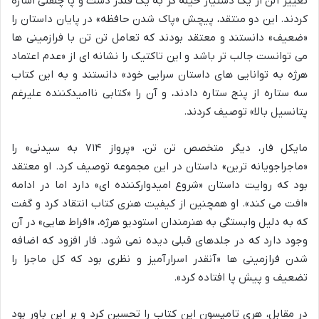
تغییر آلن از یک دستیار حیله گر به یک قلدر دست و پا چلفتی اشاره
کردند. این دو منتقد، پیچش «پاک شدن حافظه» در پایان داستان را
«ضعیف» دانستند و معتقد بودند که تعامل تن تن با فرازمینی ها
می توانست جالب تر باشد و این تاکتیک را نشانه ای از «عدم اعتماد
هرژه به توانایی های داستان سرایی خود» دانستند و به این کتاب
سه ستاره از پنج ستاره دادند، و آن را «کتابی ناامیدکننده علیرغم
پتانسیل بالا» توصیف کردند.
مایکل فار، دیگر متخصص تن تن، «پرواز ۷۱۴ به سیدنی» را
«ماجراجویانه ترین» داستان در این مجموعه توصیف کرد. او معتقد
بود که روایت داستان «شروع امیدوارکننده ای» دارد اما در ادامه
«افت می کند». او همچنین از کیفیت هنری کتاب انتقاد کرد و گفت
که به دلیل وابستگی به هنرمندان استودیو هرژه، «افراط هایی» در آن
وجود دارد که در جلدهای قبلی دیده نمی شود. فار افزود که اضافه
شدن فرازمینی ها «آنقدر اسرارآمیز و نظری بود که کل ماجرا را
تضعیف و پیش پا افتاده کرد».
در مقابل، هری تامپسون این کتاب را تحسین کرد و بر این باور بود