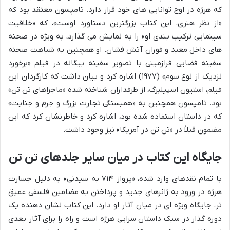
که هرژه در اوج توانایی های خود قرار دارد. تامپسون معتقد بود که
«از نظر هنری، این کتاب بزرگترین دستاورد اوست»، که «خلاقیت
سینمایی ترکیب بندی او» را به نمایش می گذارد، به ویژه در صحنه
های داخل معبد و فوران آتش فشان. او همچنین به شباهت صحنه
سفینه فضایی فرازمینی با تصویر سفینه بیگانه در فیلم «برخورد
نزدیک از نوع سوم» (۱۹۷۷) اشاره کرد و بیان داشت که کارگردان این
فیلم، استیون اسپیلبرگ، از طرفداران شناخته شده «ماجراهای تن تن»
بود. تامپسون همچنین به «همبستگی تجارت بزرگ و جرم و جنایت»
که در داستان استفاده شده بود، اشاره کرد و خاطرنشان کرد که این
مضمون قبلاً در «تن تن در آمریکا» نیز وجود داشت.
جایگاه این کتاب در میان سایر جلدهای تن تن
با تمام نقدهای وارد شده، «پرواز ۷۱۴ به سیدنی» به دلیل جسارت
هرژه در ورود به ژانرهای جدید و پرداختن به مضامین فلسفی عمیق
تر، جایگاه ویژه ای در میان آثار او دارد. این کتاب نشان دهنده یک
دوره گذار در سبک داستان سرایی هرژه است و راه را برای آثار بعدی