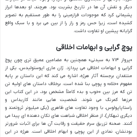
دیگر و نقش آن ها در تاریخ بشریت بود. هرچند، او بعدها ابراز
پشیمانی کرد که موجودات فرازمینی را به طور مستقیم به تصویر
کشیده است، زیرا حس رمز و راز را از بین می برد و با سبک واقع
گرایانه پیشین او تفاوت داشت.
پوچ گرایی و ابهامات اخلاقی
«پرواز ۷۱۴ به سیدنی» همچنین به مضامین عمیق تری چون پوچ
گرایی و ابهامات اخلاقی می پردازد. ژان ماری اپوستولیدس، یکی از
منتقدان برجسته آثار هرژه، اشاره می کند که این داستان بر پایه
مفهوم «خلاء» و پوچی بنا شده است. برخلاف داستان های اولیه تن
تن که مرز بین «خوب و بد» کاملاً مشخص بود، در این کتاب این
مرزها کمرنگ می شوند. شخصیت هایی مانند کاریداس و
راستاپاپولوس، با وجود تفاوت های ظاهری (یکی میلیونر ثروتمند و
دیگری تبهکار)، از منظر اخلاقی شباهت های تکان دهنده ای پیدا می
کنند. صحنه تزریق سرم حقیقت و رقابت آن ها برای اثبات شرورتر
بودنشان، نمادی از این پوچی و ابهام اخلاقی است. هرژه در این