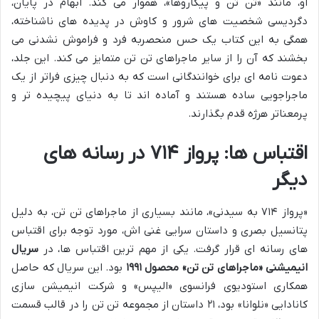
او، مانند «تن تن و پیکاروها»، هموار می کند. ابهام در پایان،
دگردیسی شخصیت های شرور و کاوش در پدیده های ناشناخته،
همگی به این کتاب یک حس منحصربه فرد و فراموش نشدنی می
بخشند که آن را از سایر ماجراهای تن تن متمایز می کند. این جلد،
دعوت نامه ای برای خوانندگانی است که به دنبال چیزی فراتر از یک
ماجراجویی ساده هستند و آماده اند تا به دنیای پیچیده تر و
پرمعناتر هرژه قدم بگذارند.
اقتباس ها: پرواز ۷۱۴ در رسانه های
دیگر
«پرواز ۷۱۴ به سیدنی»، مانند بسیاری از ماجراهای تن تن، به دلیل
پتانسیل بصری و داستان سرایی غنی اش، مورد توجه برای اقتباس
های رسانه ای قرار گرفت. یکی از مهم ترین اقتباس ها، در
سریال
انیمیشنی «ماجراهای تن تن» محصول ۱۹۹۱
بود. این سریال که حاصل
همکاری استودیوی فرانسوی «الیپس» و شرکت انیمیشن سازی
کانادایی «نلوانا» بود، ۲۱ داستان از مجموعه تن تن را در قالب قسمت