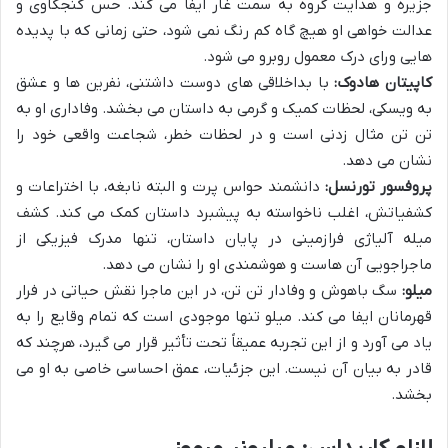
جزیره و هدایت گروه به سمت غار ایفا می کند. حس کنجکاوی و
عدالت خواهی او هیچ گاه کم رنگ نمی شود، حتی زمانی که با پدیده
هایی ورای درک معمول روبرو می شود.
کاپیتان هادوک:
با بداخلاقی های دوست داشتنی، نفرین ها و عشق
به ویسکی، لحظات کمیک و گرمی به داستان می بخشد. وفاداری او به
تن تن مثال زدنی است و در لحظات خطر، شجاعت واقعی خود را
نشان می دهد.
پروفسور تورنسل:
دانشمند حواس پرت و البته نابغه، با اختراعات و
کشفیاتش، اغلب ناخواسته به پیشبرد داستان کمک می کند. کشف
میله آلیاژی فرازمینی در پایان داستان، تنها مدرک فیزیکی از
ماجراجویی آن هاست و هوشمندی او را نشان می دهد.
میلو:
سگ باهوش و وفادار تن تن، در این ماجرا نقش حیاتی در فرار
قهرمانان ایفا می کند. میلو تنها موجودی است که تمام وقایع را به
یاد می آورد و از این تجربه عمیقاً تحت تأثیر قرار می گیرد، هرچند که
قادر به بیان آن نیست. این جزئیات، عمق احساسی خاصی به او می
بخشد.