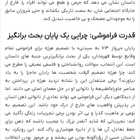
داستان نشان می دهد که حرص و طمع می تواند افراد را، فارغ از
جایگاه اجتماعی شان، به سمت تاریکی بکشاند و حتی شروران سابق
را به موجوداتی مضحک و بی خاصیت تبدیل کند.
قدرت فراموشی: چرایی یک پایان بحث برانگیز
پایان «پرواز ۷۱۴ به سیدنی» با تصمیم هرژه برای فراموشی تمام
وقایع توسط قهرمانان، یکی از بحث برانگیزترین جنبه های داستان
است. این انتخاب، سوالات روانشناختی و فلسفی عمیقی را مطرح می
کند: چرا هرژه تصمیم گرفت شخصیت ها پایان ماجرا را به یاد
نیاورند؟ برخی منتقدان این را نشانه تردید هرژه در پرداختن به
عناصر ماوراءالطبیعه یا ناتوانی او در حل معمای اصلی می دانند. اما
از دیدگاهی دیگر، این فراموشی می تواند نمادی از ناتوانی ذهن انسان
در پذیرش واقعیت های خارج از درک خود باشد. این تصمیم، به
نوعی بر ماهیت گذرا و بی اثر بودن برخی تجربیات زندگی تأکید می
کند؛ تجربیاتی که شاید آنقدر بزرگ یا عجیب باشند که ذهن برای
حفظ تعادل، آن ها را از دایره هوشیاری پاک کند. این رویکرد، به
داستان حسی از رؤیاگونه بودن می بخشد و بر مرموز بودن اتفاقات