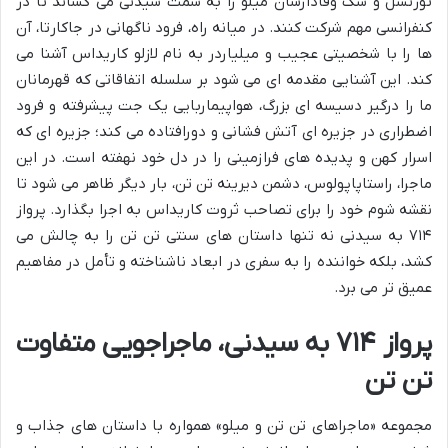
تورنسل و سگ وفادارشان میلو را به سمت سیدنی می کشاند تا در
کنفرانسی مهم شرکت کنند. در میانه راه، فرود ناگهانی در جاکارتا، آن
ها را با شخصیتی عجیب و میلیاردر به نام لازلو کاریداس آشنا می
کند. این آشنایی مقدمه ای می شود بر سلسله اتفاقاتی که قهرمانان
ما را درگیر دسیسه ای بزرگ، هواپیماربایی یک جت پیشرفته و فرود
اضطراری در جزیره ای آتش فشانی و دورافتاده می کند؛ جزیره ای که
اسرار کهن و پدیده های فرازمینی را در دل خود نهفته است. در این
ماجرا، راستاپاپولوس، دشمن دیرینه تن تن، بار دیگر ظاهر می شود تا
نقشه شوم خود را برای تصاحب ثروت کاریداس به اجرا بگذارد. پرواز
۷۱۴ به سیدنی نه تنها داستان های سنتی تن تن را به چالش می
کشد، بلکه خواننده را به سفری در ابعاد ناشناخته و تأمل در مفاهیم
عمیق تر می برد.
پرواز ۷۱۴ به سیدنی، ماجراجویی متفاوت
تن تن
مجموعه «ماجراهای تن تن و میلو» همواره با داستان های جذاب و