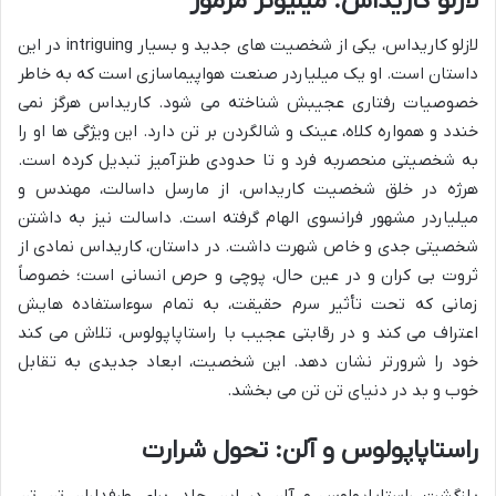
لازلو کاریداس: میلیونر مرموز
لازلو کاریداس، یکی از شخصیت های جدید و بسیار intriguing در این
داستان است. او یک میلیاردر صنعت هواپیماسازی است که به خاطر
خصوصیات رفتاری عجیبش شناخته می شود. کاریداس هرگز نمی
خندد و همواره کلاه، عینک و شالگردن بر تن دارد. این ویژگی ها او را
به شخصیتی منحصربه فرد و تا حدودی طنزآمیز تبدیل کرده است.
هرژه در خلق شخصیت کاریداس، از مارسل داسالت، مهندس و
میلیاردر مشهور فرانسوی الهام گرفته است. داسالت نیز به داشتن
شخصیتی جدی و خاص شهرت داشت. در داستان، کاریداس نمادی از
ثروت بی کران و در عین حال، پوچی و حرص انسانی است؛ خصوصاً
زمانی که تحت تأثیر سرم حقیقت، به تمام سوءاستفاده هایش
اعتراف می کند و در رقابتی عجیب با راستاپاپولوس، تلاش می کند
خود را شرورتر نشان دهد. این شخصیت، ابعاد جدیدی به تقابل
خوب و بد در دنیای تن تن می بخشد.
راستاپاپولوس و آلن: تحول شرارت
بازگشت راستاپاپولوس و آلن در این جلد، برای طرفداران تن تن