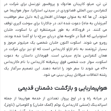
تن تن، میلو، کاپیتان هادوک و پروفسور تورنسل برای شرکت در
کنفرانس بین المللی فضانوردی در سیدنی، استرالیا، سوار هواپیما می
شوند. آن ها که به عنوان مهمانان افتخاری (به دلیل سفر موفقیت
آمیزشان به ماه) دعوت شده اند، در جاکارتا برای سوخت گیری توقف
می کنند. در فرودگاه، به طور غیرمنتظره ای با اسکوت، خلبان
استونیایی که قبلاً در «کوسه های دریای سرخ» با او آشنا شده بودند،
روبرو می شوند. اسکوت اکنون خلبان شخصی یک میلیونر مرموز و
بسیار ثروتمند به نام لازلو کاریداس است که او نیز برای شرکت در
همان کنفرانس عازم سیدنی است. قهرمانان داستان به دعوت
اسکوت، سوار جت شخصی فوق پیشرفته کاریداس با نام «کاریداس
۱۶۰» می شوند تا سفر خود را ادامه دهند. این تصمیم سرآغاز یک
رشته اتفاقات غیرقابل پیش بینی می شود.
هواپیماربایی و بازگشت دشمنان قدیمی
در میانه راه و در اوج پرواز، تعدادی از خدمه هواپیما از جمله
اسپالدینگ (منشی کاریداس)، بوئم (کمک خلبان) و کلومبانی (ناوبَر)،