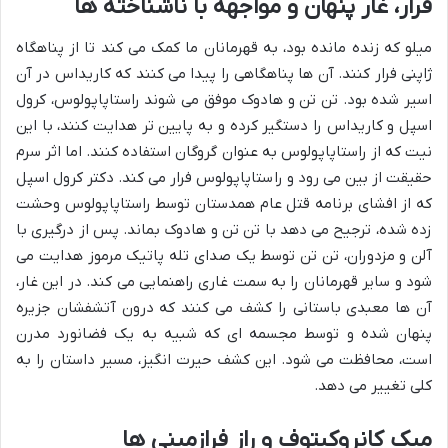
فرار، غار پنهان و مواجهه با ناشناخته ها
میلو که زنده مانده بود، به قهرمانان ما کمک می کند تا از پناهگاه
ژاپنی فرار کنند. آن ها پناهگاهی را پیدا می کنند که کاریداس در آن
اسیر شده بود. تن تن و هادوک موفق می شوند راستاپاپولوس، کرول
اسپل و کاریداس را دستگیر کرده و به پایین تر هدایت کنند، با این
نیت که از راستاپاپولوس به عنوان گروگان استفاده کنند. اما اثر سرم
حقیقت از بین می رود و راستاپاپولوس فرار می کند. دکتر کرول اسپل
که از افشای برنامه قتل عام همدستان توسط راستاپاپولوس وحشت
زده شده، ترجیح می دهد با تن تن و هادوک بماند. پس از درگیری با
آلن و مزدوران، تن تن توسط یک صدای تله پاتیک مرموز هدایت می
شود و سایر قهرمانان را به سمت غاری راهنمایی می کند. در این غار،
آن ها معبدی باستانی را کشف می کنند که درون آتشفشان جزیره
پنهان شده و توسط مجسمه ای که شبیه به یک فضانورد مدرن
است، محافظت می شود. این کشف حیرت انگیز، مسیر داستان را به
کلی تغییر می دهد.
میک کانروکیتوف و راز فرازمینی ها