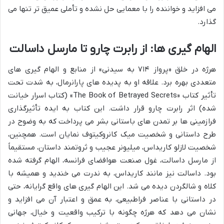
می افزاید و خواننده را با معمایی حل نشده و تأملی عمیق تر تنها می
گذارد.
الهام گیری ها: از رابرت چارو تا مارسل داسالت
هرژه در خلق «پرواز ۷۱۴ به سیدنی» از منابع و الهام گیری های
متعددی بهره برد. علاقه او به پدیده های پارانرمال، به شدت تحت
تأثیر کتاب «The Book of Betrayed Secrets» (کتاب اسرار خیانت
شده) اثر رابرت چارو قرار داشت. این کتاب به ایده تأثیرگذاری
فرازمینی ها بر تمدن های باستانی بشر می پرداخت که به وضوح در
طرح داستانی و شخصیت میک کانروکیتوف نمایان است. همچنین،
شخصیت لازلو کاریداس، میلیونر عجیب و ثروتمند داستان، مستقیماً
از مارسل داسالت، غول صنعت هوافضای فرانسه، الهام گرفته شده
بود. داسالت نیز مانند کاریداس، به ندرت می خندید و همیشه با
کلاه و شالگردن دیده می شد. این الهام گیری های واقع گرایانه، حتی
در داستانی با عناصر فراطبیعی، به عمق و اعتبار آن می افزاید و
نشان می دهد که هرژه چگونه با ترکیب واقعیت و خیال، جهانی