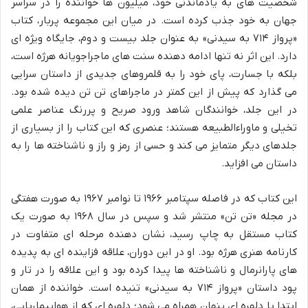
شخصیت های به یادماندنی خود، میلیون ها خواننده را در سراسر
جهان به خود جذب کرده است. در میان این مجموعه پربار، کتاب
«پرواز ۷۱۴ به سیدنی» به عنوان جلد بیست و دوم، جایگاه ویژه ای
دارد. این اثر نه تنها ادامه دهنده سنت های ماجراجویانه هرژه است،
بلکه با جسارت، پای خود را به قلمروهای جدیدی از داستان سرایی
می گذارد که پیش از این کمتر در ماجراهای تن تن دیده شده بود.
در این جلد، خوانندگان شاهد ورود صریح و پررنگ عناصر علمی
تخیلی و ماوراءالطبیعه هستند؛ عنصری که این کتاب را از بسیاری از
جلدهای دیگر متمایز می کند و حسی از رمز و راز و ناشناخته ها را به
داستان می افزاید.
این کتاب که در فاصله سپتامبر ۱۹۶۶ تا نوامبر ۱۹۶۷ به صورت هفتگی
در مجله «تن تن» منتشر شد و سپس در سال ۱۹۶۸ به صورت یک
کتاب مستقل به چاپ رسید، نشان دهنده مرحله ای متفاوت در
کارنامه هنری هرژه بود. او در این دوران، علاقه فزاینده ای به پدیده
های پارانرمال و ناشناخته ها پیدا کرده بود و این علاقه را در تار و
پود داستان «پرواز ۷۱۴ به سیدنی» تنیده است. خواننده از همان
ابتدا با دلهره ای پنهان همراه می شود؛ دلهره ای که از هواپیماربایی،