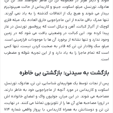
شوند و دیگر هرگز در مجموعه تن تن ظاهر نخواهند شد. تن تن،
هادوک، تورنسل، میلو، اسکوت، جینو و کاریداس از حالت هیپنوتیزم
بیدار می شوند و هیچ یک از اتفاقات گذشته را به یاد نمی آورند.
تنها مدرک باقی مانده از این ماجراجویی خارق العاده، یک میله فلزی
کوچک از آلیاژ کبالت، آهن و نیکل است که پروفسور تورنسل در غار
پیدا کرده بود. این کبالت در وضعیتی یافت می شود که در زمین
وجود ندارد و تنها نشانه از برخورد آن ها با موجودات فرازمینی است.
میلو، سگ وفادار تن تن که قادر به صحبت کردن نیست، تنها کسی
است که تمام ماجرا را به یاد دارد و از این تجربه شوکه و مضطرب
است.
بازگشت به سیدنی: بازگشتی بی خاطره
پس از نجات توسط یک هواپیمای شناسایی، تن تن، هادوک، تورنسل،
اسکوت و کاریداس در مورد آنچه از ماجراجویی خود به خاطر دارند،
مصاحبه می شوند. در این میان، جولیون واگ و اعضای خانواده اش
در اروپا مصاحبه های آن ها را از تلویزیون تماشا می کنند. در نهایت،
تن تن و دوستانش به همراه کاریداس، با پرواز واقعی شماره ۷۱۴