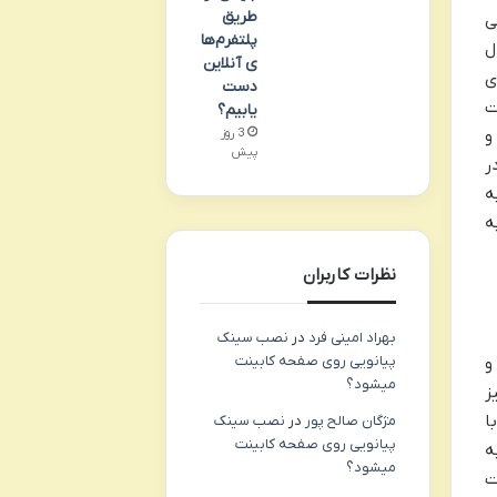
طریق
ی
پلتفرم‌ها
ل
ی آنلاین
ی
دست
ت
یابیم؟
و
3 روز
پیش
ر
ه
ه
نظرات کاربران
بهراد امینی فرد
در
نصب سینک
پیانویی روی صفحه کابینت
و
میشود؟
ز
ا
مژگان صالح پور
در
نصب سینک
پیانویی روی صفحه کابینت
ه
میشود؟
ت