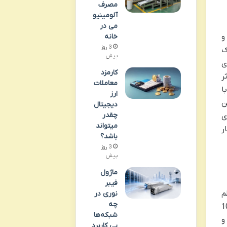
مصرف
آلومینیو
می در
و
خانه
3 روز
ک
پیش
ی
کارمزد
ر
معاملات
ا
ارز
این
دیجیتال
چقدر
ی
میتواند
ر
باشد؟
3 روز
پیش
ماژول
فیبر
م
نوری در
چه
ت. این کتاب در سال 1400 منتشر شده و شامل 102
شبکه‌ها
 و
یی کاربرد