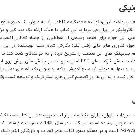
نیکی
عت پرداخت ایران» نوشته محمدکاظم کاظمی راد به عنوان یک منبع جامع 
ترونیکی در ایران می پردازد. این کتاب با هدف ارائه یک دید کلی و در
صلی این حوزه برای طیف وسیعی از مخاطبان از جمله فعالان اقتصاد
حوزه فناوری های مالی (فین تک) نگارش شده است. نویسنده در این اث
هم پیچیدگی های این صنعت را تشریح کرده و به خوانندگان کمک کند تا ب
مفاهیم پایه ای مانند انواع سامانه های پرداخت نقش شرکت های PSP امنیت پرداخت و چالش های پیش روی 
 نه تنها به عنوان یک منبع آموزشی بلکه به عنوان یک راهنمای عملی برا
ه قرار گیرد و به آن ها در تصمیم گیری های استراتژیک و توسعه کسب وکا
نعت پرداخت ایران» دارای مشخصات زیر است: نویسنده این کتاب محمدکاظ
کاظمی راد است و توسط انتشارات راه پرداخت به چاپ رسیده اس
صفحه است. شابک این کتاب 978-622-97369-3-7 است و در دسته بندی کتاب های تجارت و بازرگانی الکترونیک