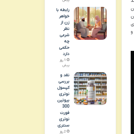
د
پیش
ن
رابطه با
ن
خواهر
زن از
ی
نظر
و
شرعی
چه
حکمی
دارد
1 روز
پیش
نقد و
بررسی
کپسول
نوتری
بیوتین
300
فورت
نوتری
سنتری
2 روز