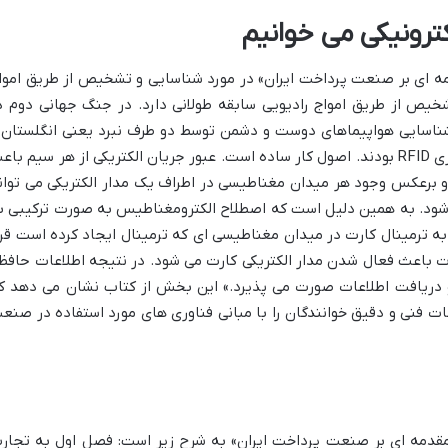
ترونیکی می خوانیم
مه ای بر صنعت پرداخت ایران» در مورد شناسایی و تشخیص از طریق اموا
اسایی و تشخیص از طریق امواج رادیویی سابقه طولانی دارد. در جنگ جهانی دوم د
شناسایی هواپیماهای دوست و دشمن توسط دو طرف نبرد یعنی انگلستان 
آلمان کشف شد. این دو روش بر مبنای فناوری RFID بودند. اصول کار ساده است. عبور جریان الکتریکی از هر سیم با
 برعکس وجود هر میدان مغناطیسی در اطراف یک مدار الکتریکی می توان
شود. به همین دلیل است که اصطلاح الکترومغناطیس به صورت ترکیبی ب
ه ترمینال کارت در میدان مغناطیسی ای که ترمینال ایجاد کرده است قرا
ارت باعث فعال شدن مدار الکتریکی کارت می شود. در نتیجه اطلاعات حافظ
و دریافت اطلاعات صورت می پذیرد.» این بخش از کتاب نشان می دهد ک
ت فنی و دقیق خوانندگان را با مبانی فناوری های مورد استفاده در صنع
مقدمه ای بر صنعت پرداخت ایران» به شرح زیر است: فصل اول به تجار