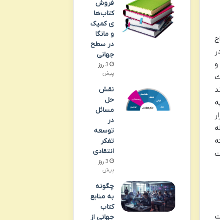
فروش
کتاب‌ها
ی کمیک
و مانگا
ج
در سطح
ر
جهانی
و
3 روز
پیش
عث
نقش
د
حل
ه
مسائل
ر
در
ه
توسعه
ه
تفکر
انتقادی
ت
3 روز
پیش
چگونه
به منابع
کتاب
ت
جهانی از