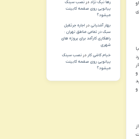
رها نیک نژاد
در
نصب سینک
و
پیانویی روی صفحه کابینت
ی
میشود؟
بهار آشتیانی
در
اجاره جرثقیل
سبک در تمامی مناطق تهران :
راهکاری کارآمد برای پروژه های
شهری
ا
خیام کاشی کار
در
نصب سینک
د
پیانویی روی صفحه کابینت
ر
میشود؟
و
د
و
ز
ت