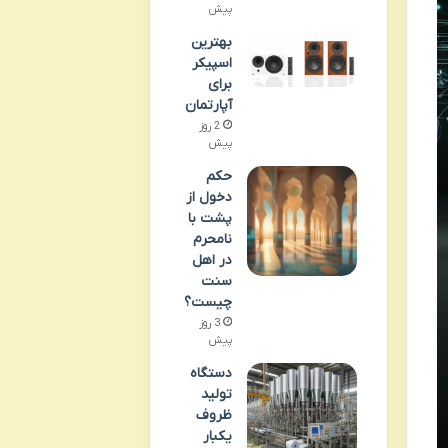
پیش
بهترین
اسپیکر
برای
آپارتمان
2 روز
پیش
حکم
دخول از
پشت با
نامحرم
در اهل
سنت
چیست؟
3 روز
پیش
دستگاه
تولید
ظروف
یکبار