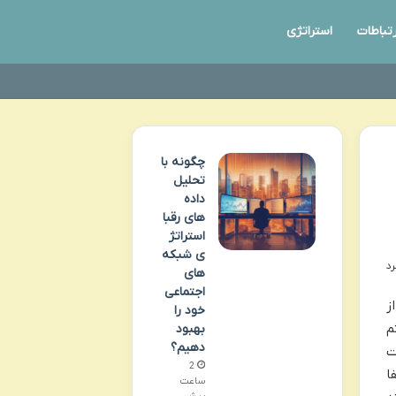
رتباطات
استراتژی
چگونه با
تحلیل
داده
های رقبا
استراتژ
ی شبکه
های
اجتماعی
ز
خود را
م
بهبود
دهیم؟
ت
2
ا
ساعت