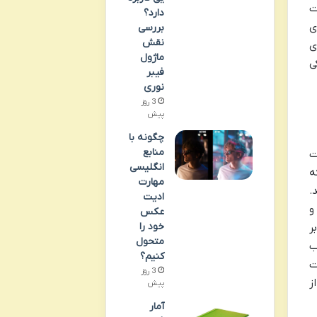
داخت
دارد؟
ی
بررسی
نقش
ی
ماژول
ی
فیبر
نوری
3 روز
پیش
چگونه با
منابع
ت
انگلیسی
ه
مهارت
.
ادیت
و
عکس
خود را
ر
متحول
ب
کنیم؟
ت
3 روز
ز
پیش
آمار