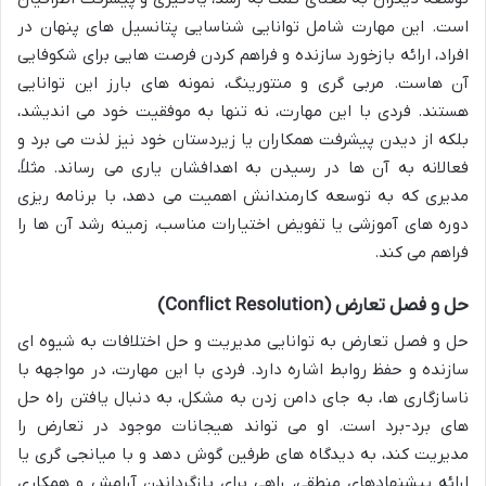
است. این مهارت شامل توانایی شناسایی پتانسیل های پنهان در
افراد، ارائه بازخورد سازنده و فراهم کردن فرصت هایی برای شکوفایی
آن هاست. مربی گری و منتورینگ، نمونه های بارز این توانایی
هستند. فردی با این مهارت، نه تنها به موفقیت خود می اندیشد،
بلکه از دیدن پیشرفت همکاران یا زیردستان خود نیز لذت می برد و
فعالانه به آن ها در رسیدن به اهدافشان یاری می رساند. مثلاً،
مدیری که به توسعه کارمندانش اهمیت می دهد، با برنامه ریزی
دوره های آموزشی یا تفویض اختیارات مناسب، زمینه رشد آن ها را
فراهم می کند.
حل و فصل تعارض (Conflict Resolution)
حل و فصل تعارض به توانایی مدیریت و حل اختلافات به شیوه ای
سازنده و حفظ روابط اشاره دارد. فردی با این مهارت، در مواجهه با
ناسازگاری ها، به جای دامن زدن به مشکل، به دنبال یافتن راه حل
های برد-برد است. او می تواند هیجانات موجود در تعارض را
مدیریت کند، به دیدگاه های طرفین گوش دهد و با میانجی گری یا
ارائه پیشنهادهای منطقی، راهی برای بازگرداندن آرامش و همکاری