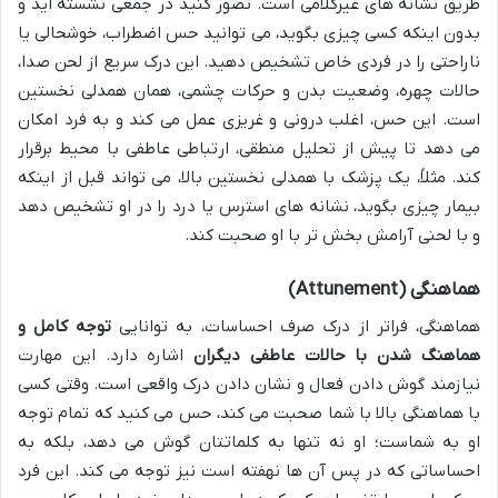
طریق نشانه های غیرکلامی است. تصور کنید در جمعی نشسته اید و
بدون اینکه کسی چیزی بگوید، می توانید حس اضطراب، خوشحالی یا
ناراحتی را در فردی خاص تشخیص دهید. این درک سریع از لحن صدا،
حالات چهره، وضعیت بدن و حرکات چشمی، همان همدلی نخستین
است. این حس، اغلب درونی و غریزی عمل می کند و به فرد امکان
می دهد تا پیش از تحلیل منطقی، ارتباطی عاطفی با محیط برقرار
کند. مثلاً، یک پزشک با همدلی نخستین بالا، می تواند قبل از اینکه
بیمار چیزی بگوید، نشانه های استرس یا درد را در او تشخیص دهد
و با لحنی آرامش بخش تر با او صحبت کند.
هماهنگی (Attunement)
هماهنگی، فراتر از درک صرف احساسات، به توانایی
توجه کامل و
هماهنگ شدن با حالات عاطفی دیگران
اشاره دارد. این مهارت
نیازمند گوش دادن فعال و نشان دادن درک واقعی است. وقتی کسی
با هماهنگی بالا با شما صحبت می کند، حس می کنید که تمام توجه
او به شماست؛ او نه تنها به کلماتتان گوش می دهد، بلکه به
احساساتی که در پس آن ها نهفته است نیز توجه می کند. این فرد