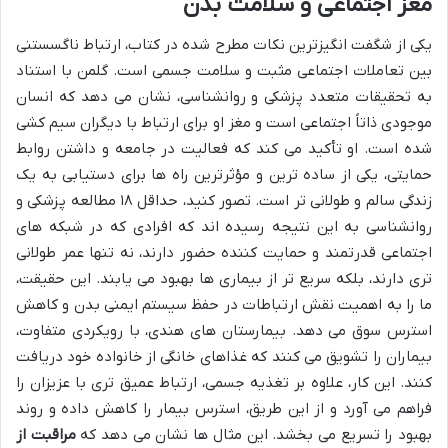
مغز اجتماعی و سلامت بدن
یکی از شگفت انگیزترین نکات مطرح شده در کتاب، ارتباط ناگسستنی
بین تعاملات اجتماعی مثبت و سلامت جسمی است. گلمن با استناد
به تحقیقات متعدد پزشکی و روانشناسی، نشان می دهد که انسان
موجودی ذاتاً اجتماعی است و مغز او برای ارتباط با دیگران سیم کشی
شده است. او تأکید می کند که فعالیت در جامعه و داشتن روابط
حمایتی، یکی از ساده ترین و مؤثرترین راه ها برای دستیابی به یک
زندگی سالم و طولانی تر است. تصور کنید، حداقل ۱۸ مطالعه پزشکی و
روانشناسی به این نتیجه رسیده اند که افرادی که در شبکه های
اجتماعی قدرتمند و حمایت کننده حضور دارند، نه تنها عمر طولانی
تری دارند، بلکه سریع تر از بیماری ها بهبود می یابند. این حقیقت،
ما را به اهمیت نقش ارتباطات در حفظ سیستم ایمنی بدن و کاهش
استرس سوق می دهد. بیمارستان های هندی، با رویکردی متفاوت،
بیماران را تشویق می کنند که غذاهای خانگی از خانواده خود دریافت
کنند. این کار، علاوه بر تغذیه جسمی، ارتباط عمیق تری با عزیزان را
فراهم می آورد و از این طریق، استرس بیمار را کاهش داده و روند
بهبود را تسریع می بخشد. این مثال ها نشان می دهد که
مراقبت از