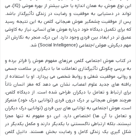
این نوع هوش، به همان اندازه یا حتی بیشتر از بهره هوشی (IQ)، می
تواند در دستیابی به موفقیت و رضایت در زندگی تأثیرگذار باشد.
پس از موفقیت چشمگیر هوش هیجانی، گلمن به این نتیجه رسید
که برای تکمیل دیدگاه خود درباره هوش های انسانی، نیاز به کاوشی
عمیق تر در ابعاد بین فردی وجود دارد. این درک، منجر به نگارش اثر
مهم دیگرش،
هوش اجتماعی
(Social Intelligence) شد.
در کتاب هوش اجتماعی، گلمن مرزهای مفهوم هوش را فراتر برده و
به بررسی چگونگی تأثیرگذاری تعاملات ما با دیگران بر سلامت جسمی
و روانی، موفقیت شغلی و روابط شخصی می پردازد. او با استفاده از
یافته های جدید علوم اعصاب، نشان می دهد که مغز انسان ذاتاً
برای ارتباط و تعامل با دیگران طراحی شده است. از دیدگاه گلمن،
هرچند هوش هیجانی بر درک درون فردی (توانایی درک خود) متمرکز
است، هوش اجتماعی به توانایی های بین فردی (توانایی درک دیگران
و تعامل با آن ها) اختصاص دارد. این دو مفهوم نه تنها مجزا
نیستند، بلکه ارتباطی ناگسستنی با یکدیگر دارند و مکمل یکدیگر در
شکل گیری یک زندگی کامل و رضایت بخش هستند. دانیل گلمن