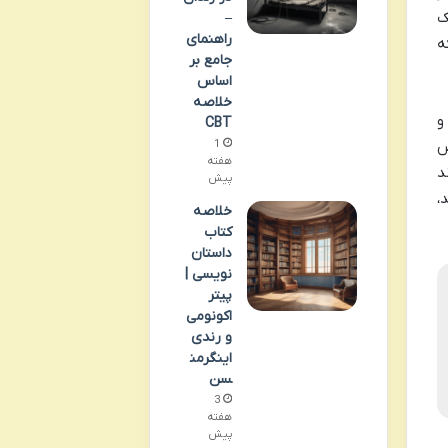
ک
–
راهنمای
ه
جامع بر
اساس
خلاصه
و
CBT
ص
1
هفته
د
پیش
،
خلاصه
کتاب
داستان
نویسی |
پیتر
اکونومی
و رندی
اینگرمن
سن
3
هفته
پیش