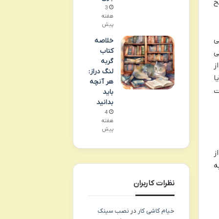
خ
3
هفته
پیش
ی
خلاصه
کتاب
ی
گربه
ز
لنگ دراز:
ا
هر آنچه
ت
باید
بدانید
4
هفته
پیش
از
ه
نظرات کاربران
خیام کاشی کار
در
نصب سینک