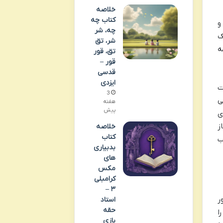
خلاصه
کتاب چه
و
چه، شر
ک
شر، تق
ه
تق، قور
قور –
قدسی
ایزدی
ت
3
ی
هفته
پیش
ی
ز
خلاصه
کتاب
ب
بدبیاری
های
مکس
کرامبلی
۳ –
ر
استاد
حقه
ا
بازی