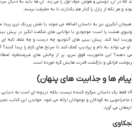
د که در آن، دوستی و هوش حرف اول را می زند. آن ها باید به دنبال سرن
 و هر تکه از پازل را کنار هم بگذارند تا به حقیقت برسند.
جان انگیزی نیز به داستان اضافه می شوند یا نقش پررنگ تری پیدا م
تونیوی هشت پا است؛ موجودی با توانایی های شگفت انگیز در پیش بین
ریت ایفا کند. پیش بینی های آنتونیو، چه درست و چه غلط، لایه ای ا
و می تواند به تام و پرادیپ کمک کند تا سرنخ های لازم را پیدا کنند؟ آی
 دهند؟ این ماموریت فوق سری، پر از چالش های غیرمنتظره، لحظا
سرنوشت فرانکی و بازگشت قدرت هایش گره خورده است.
 (پیام ها و جذابیت های پنهان)
کتاب «ماهی چاق گنده ی من که زامبی شد 5» فقط یک داستان سرگرم کننده نیست، بلکه دریچه ای است به دنیایی 
 ماجراجویی به کودکان و نوجوانان ارائه می شود. خواندن این کتاب، تجرب
ارمغان می آورد.
نجکاوی