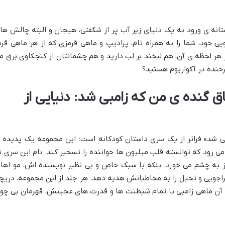
تانه ی ورود به یک دنیای زیر آب پر از شگفتی، هیجان و البته چالش ها
ویی خود، شما را به همراه تام، پرادیپ و ماهی قرمزی که از هر ماهی قرم
هر لحظه ی آن، هم لبخند بر لب دارید و هم چشمانتان از کنجکاوی برق م
رخنده در آکواریوم هستید؟
ق گنده ی من که زامبی شد: دنیایی از
 شد» فراتر از یک سری داستان کودکانه است؛ این مجموعه یک پدیده 
ی رود که توانسته قلب میلیون ها خواننده را تسخیر کند. نام این سری ن
 به چشم می خورد، بلکه با سبک خاص و بی نظیر نویسنده اش، مو اهارا
راجویی و تخیل را به مخاطبانش هدیه دهد. هر جلد از این مجموعه، دریچ
در آن ماهی زامبی با تمام شیطنت ها و قدرت های عجیبش، قهرمان بی چو