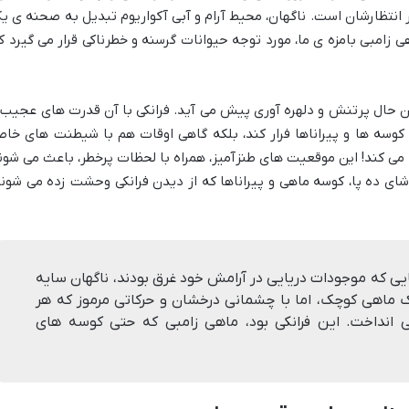
انتظارشان است. ناگهان، محیط آرام و آبی آکواریوم تبدیل به صحنه ی ی
 زامبی بامزه ی ما، مورد توجه حیوانات گرسنه و خطرناکی قرار می گیرد ک
ن حال پرتنش و دلهره آوری پیش می آید. فرانکی با آن قدرت های عجیب 
 کوسه ها و پیراناها فرار کند، بلکه گاهی اوقات هم با شیطنت های خا
می کند! این موقعیت های طنزآمیز، همراه با لحظات پرخطر، باعث می شون
اشای ده پا، کوسه ماهی و پیراناها که از دیدن فرانکی وحشت زده می شوند
ایی که موجودات دریایی در آرامش خود غرق بودند، ناگهان سایه
 ماهی کوچک، اما با چشمانی درخشان و حرکاتی مرموز که هر
 انداخت. این فرانکی بود، ماهی زامبی که حتی کوسه های