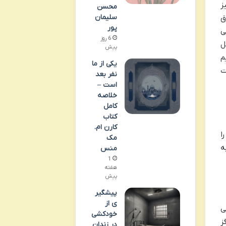
ز
محسن
سلیمان
ق
پور
ی
6 روز
ل
پیش
م
یکی از ما
ت
نفر بعد
است –
خلاصه
کامل
کتاب
کارن ام.
ا
مک
ه
منس
1
هفته
پیش
پیشگیر
ی از
ی
خودکشی
ز
در زندان