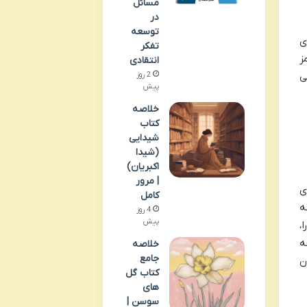
مسائل
در
توسعه
ی
تفکر
ز
انتقادی
2 روز
ی
پیش
خلاصه
کتاب
شیدایی
(شیدا
اکبریان)
| مرور
ی
کامل
ه
4 روز
پیش
،
ه
خلاصه
جامع
ن
کتاب گل
های
سوسن |