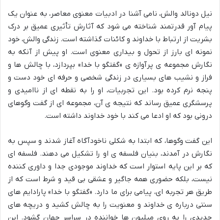
نیل دونالد والش، نامی آشنا در ادبیات معنوی معاصر، به عنوان یک
پیام آور قدرتمند شناخته می شود که آثارش تأثیری عمیق بر درک
بشریت از ارتباط با خداوند و کائنات گذاشته است. زندگی والش، خود
نمونه ای بارز از تحول و بیداری معنوی است. او پیش از آنکه به
نگارش مجموعه ی پرآوازه ی «گفتگو با خدا» بپردازد، با چالش ها و
فراز و نشیب های بسیاری در زندگی شخصی و حرفه ای خود دست و
پنجه نرم کرده بود. این تجربیات، او را به نقطه ای از ناامیدی و
پرسشگری عمیق رساند که نتیجه ی آن، مجموعه ای از گفت وگوهای
درونی بود که او ادعا می کند با خود خداوند داشته است.
این گفت وگوها، که ابتدا به شکلی ناخودآگاه آغاز شدند و سپس به
نگارش در آمدند، بنیان فلسفه ی او را تشکیل می دهند. فلسفه ای
که بر این پایه استوار است که خداوند موجودی جدا و داوری کننده
نیست، بلکه حضوری همه جاگیر و عشقی بی قید و شرط است که از
طریق هر تجربه ای، پیامی برای ما دارد. «گفتگو با خدا» پارادایم های
سنتی درباره ی خداوند و معنویت را به چالش کشید و دریچه های
جدیدی را به روی میلیون ها خواننده در سراسر جهان گشود. این