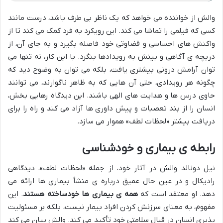
والش از خواننده می خواهد که یک ناظر بی طرف باشد، درست مانند
کسی که فیلمی را تماشا می کند. این رویکرد به فرد کمک می کند تا از
واکنش های احساسی و قضاوتی خود فاصله بگیرد و به جای آن، از
دریچه ی آگاهی و بینش به رویدادها بنگرد. با این کار، نه تنها می
توان آرامش درونی بیشتری یافت، بلکه می توان به وضوح دید که
چگونه هر رویدادی، حتی آن هایی که به ظاهر ناگوارند، می توانند
حاوی درس ها و هدایت های الهی باشند. این دیدگاه رهایی بخش،
انسان را از بند تعصبات و پیش داوری ها آزاد می کند و راه را برای
دریافت بیشتر «لحظات لطف» هموار می سازد.
رابطه ی بیماری و خودشناسی
نیل دونالد والش در آثار خود، از جمله «لحظات لطف»، دیدگاهی
رادیکال و در عین حال عمیق درباره ی منشأ بیماری ها ارائه می
دهد. او معتقد است که
همه ی بیماری ها خودساخته هستند
. این
مفهوم، به معنای سرزنش کردن افراد بیمار نیست، بلکه بر مسئولیت
پذیری انسان در قبال سلامتی خود تأکید می کند. والش بیان می کند