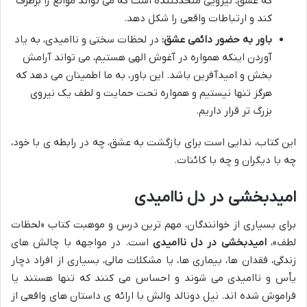
که عشق، نیرویی متحدکننده است که می تواند موانع را برطرف
کند و ارتباطات واقعی را شکل دهد.
باور به حضور دائمی عشق:
در لحظات سختی و ناامیدی، به یاد
آوردن اینکه همواره در آغوش الهی هستیم، می تواند آرامش
بخش و امیدآفرین باشد. این باور، به ما اطمینان می دهد که
هرگز تنها نیستیم و همواره تحت حمایت و لطف یک نیروی
بزرگ تر قرار داریم.
این کتاب، ندایی است برای بازگشت به عشق، چه در رابطه ی با خود،
چه با دیگران و چه با کائنات.
امیدبخشی در دل ناامیدی
برای بسیاری از خوانندگان، مهم ترین درس و موهبت کتاب «لحظات
لطف»،
امیدبخشی در دل ناامیدی
است. در مواجهه با چالش های
زندگی، فقدان ها، بیماری ها، یا مشکلات مالی، بسیاری از افراد دچار
یأس و ناامیدی می شوند و احساس می کنند که تنها هستند یا
فراموش شده اند. نیل دونالد والش با ارائه ی داستان های واقعی از