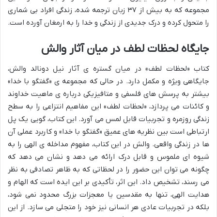
مجموعه که به بیش از ۳۷ زبان ترجمه شده، زندگی افراد بی شماری
را متحول کرده و درک جدیدی از زندگی و خدا را به ارمغان آورده است.
جایگاه لحظات لطف در میان آثار والش
کتاب «لحظات لطف» در میان گستره ی آثار نیل دونالد والش،
جایگاهی ویژه و مکمل دارد. در حالی که مجموعه ی «گفتگو با خدا»
بیشتر به پرسش های فلسفی و متافیزیکی درباره ی ماهیت خداوند
و کائنات می پردازد، «لحظات لطف» این مفاهیم انتزاعی را به سطح
زندگی روزمره و تجربیات قابل لمس می آورد. این کتاب، گویی یک پل
ارتباطی است بین نظریه های عمیق «گفتگو با خدا» و کاربرد عملی آن
ها در زندگی واقعی. والش در این کتاب، مفهوم مداخله ی الهی را به
شیوه ای ملموس و قابل درک ارائه می دهد و نشان می دهد که
چگونه می توان این حضور را در لحظاتی که به ظاهر تصادفی به نظر
می رسند، تشخیص داد. این اثر، تأکیدی بر این ایده است که الهام و
هدایت الهی، تنها به مقدسین یا معجزات بزرگ محدود نمی شود،
بلکه در تجربیات عادی هر انسانی نیز خود را متجلی می سازد. از این