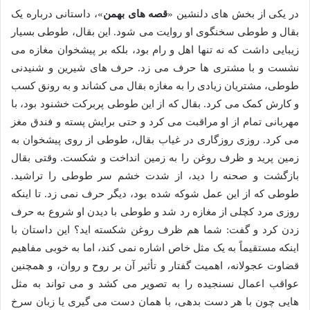
در یکی از بخش های دلنشین «
قصه های بهمن
»، داستانی درباره یک
بقال و طوطی سخنگوی او روایت می شود. این بقال، طوطی بسیار
زیبایی داشت که نه تنها اهل و رام بود، بلکه بر پیشخوان مغازه می
نشست و با مشتری ها حرف می زد. حرف های شیرین و شنیدنی
طوطی، مشتریان زیادی را به مغازه بقال می کشاند و به رونق کسب
و کارش کمک می کرد. بقال که از این طوطی پربرکت خشنود بود، با
مهربانی تمام از او مراقبت می کرد و حتی برایش پسته و فندق مغز
می کرد. روزی روزگاری در غیاب بقال، طوطی از روی پیشخوان به
زمین پرید و ظرف روغن را به زمین انداخت و شکست. وقتی بقال
بازگشت و صحنه را دید، از شدت خشم سر طوطی را تراشید.
طوطی که از این عمل شوکه شده بود، دیگر حرف نمی زد. تا اینکه
روزی مرد کچلی از مغازه رد شد و طوطی با دیدن او شروع به حرف
زدن کرد و گفت: شما هم ظرف روغن شکسته اید؟ این داستان با
اینکه مستقیماً به یک مثل خاص اشاره نمی کند، اما به خوبی مفاهیم
قضاوت عجولانه، اهمیت گفتار و تأثیر آن بر روح و روان، و همچنین
عواقب اعمال نسنجیده را به تصویر می کشد و می تواند به مثل
هایی چون با هر دست بدهی، با همان دست می گیری یا زبان سرخ