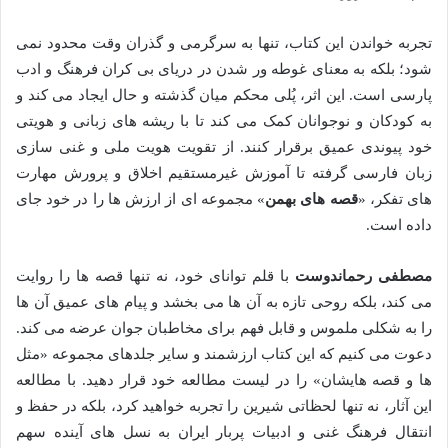
تجربه خواندن این کتاب، تنها به سرگرمی و گذران وقت محدود نمی
شود؛ بلکه به معنای غوطه ور شدن در دریای بی کران فرهنگ و ادب
پارسی است. این اثر، پُلی محکم میان گذشته و حال ایجاد می کند و
به کودکان و نوجوانان کمک می کند تا با ریشه های زبانی و هویتی
خود پیوندی عمیق برقرار کنند. از تقویت هویت ملی و غنی سازی
زبان فارسی گرفته تا آموزش غیرمستقیم اخلاق و پرورش مهارت
های تفکر، «
قصه های بهمن
» مجموعه ای از ارزش ها را در خود جای
داده است.
مصطفی رحماندوست
با قلم توانای خود، نه تنها قصه ها را روایت
می کند، بلکه روحی تازه به آن ها می بخشد و پیام های عمیق آن ها
را به شکلی ملموس و قابل فهم برای مخاطبان جوان عرضه می کند.
دعوت می کنیم که این کتاب ارزشمند و سایر جلدهای مجموعه «مثل
ها و قصه هایشان» را در لیست مطالعه خود قرار دهید. با مطالعه
این آثار، نه تنها لحظاتی شیرین را تجربه خواهید کرد، بلکه در حفظ و
انتقال فرهنگ غنی و ادبیات پربار ایران به نسل های آینده سهم