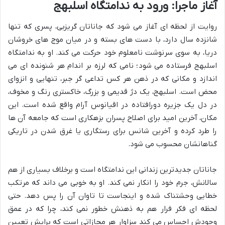
آغاز ماجرا: ورود به ندامتگاه اسلبهج
روایت از لحظه ای آغاز می شود که جاناتان گریزبی، پسری که تنها
شانزده سال دارد، با دست های بسته و در میان موج های خروشان
دریا، به سوی سرنوشت نامعلوم خود حرکت می کند. او به ندامتگاه
اسلبهج فرستاده می شود؛ نامی که لرزه بر اندام هر شنونده ای می
اندازد و مکانی که در ذهن هر کس تداعی گر جبر، تنهایی و انزوای
محض است. اسلبهج، یک دژ قدیمی و بزرگ، خاکستری رنگ و مخوف،
در دل یک جزیره دورافتاده در اقیانوس آرام واقع شده است. این
مکان، آخرین امید برای اصلاح پسران بزهکاری است که جامعه آن ها
را طرد کرده و آخرین شانس برای رستگاری یا غرق شدن در تاریکی
گناهانشان محسوب می شود.
جاناتان جدیدترین زندانی این ندامتگاه است و برخلاف بسیاری از هم
سالانش، جرم خود را انکار نمی کند. او به خوبی می داند که مرتکب
خطایی وحشتناک شده و اینجاست تا تاوان آن را پس دهد. حتی
لحظه ای فکر فرار هم به ذهنش خطور نمی کند، چرا که در عمق
وجودش احساس می کند سزاوار هر مجازاتی است که برایش تعیین