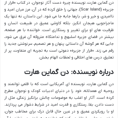
دن گماین هارت، نویسنده چیره دست آثار نوجوان، در کتاب «فرار از
جزیره» (Scar Island)، جهانی را خلق کرده که در آن، مرز میان امید و
ناامیدی، و خیر و شر، بارها جابه جا می شود. این داستان، نه تنها یک
ماجراجویی هیجان انگیز، بلکه کاوشی عمیق در طبیعت انسان و
ظرفیت های او برای تغییر و رستگاری است. خواننده با هر صفحه،
بیشتر در فضای جزیره اسلبهج و ندامتگاه متروکه آن غرق می شود،
جایی که هر گوشه آن داستانی پنهان و هر تصمیم، سرنوشتی جدید را
رقم می زند. «فرار از جزیره» دعوتی است به تجربه ای متفاوت، پر از
تعلیق، درس های اخلاقی و لحظات الهام بخش.
درباره نویسنده: دن گماین هارت
دن گماین هارت، نویسنده ای آمریکایی است که با قلمی توانمند و
روحیه ای همدلانه، خود را در دنیای ادبیات کودک و نوجوان مطرح
کرده است. آثار او اغلب به موضوعات چالش برانگیز زندگی، مثل از
دست دادن، بقا، رستگاری و قدرت امید در شرایط دشوار می پردازند.
او با رویکردی عمیق و در عین حال قابل درک برای مخاطب جوان،