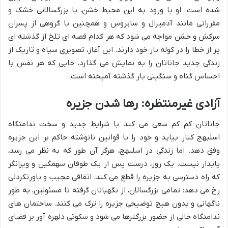
شده است. او با ورود به این محیط خشن، با بزرگسالانی خشک و
مقرراتی مانند آدمیرال و سایروس و همچنین با گروهی از پسران
سرکش و خشن مواجه می شود که هر کدام قصه ای تلخ از گذشته ای
پر از خطا را در کوله بار خود دارند. این آغاز، تصویری سیاه و تاریک از
زندگی جدید جاناتان را به نمایش می گذارد، جایی که هر نفس با
احساس گناه و سنگینی بار گذشته آمیخته است.
آزادی غیرمنتظره: رها شدن جزیره
جاناتان کم کم سعی می کند با شرایط جدید و سخت ندامتگاه
اسلبهج کنار بیاید و خود را با قوانین نانوشته حاکم بر این جزیره
وفق دهد. اما زندگی در اسلبهج، هرگز آن طور که به نظر می رسد،
پایدار نیست. یک روز، درست پس از یک طوفان سهمگین و ویرانگر
که راه دسترسی به جزیره را قطع می کند، اتفاقی عجیب و باورنکردنی
رخ می دهد: تمامی بزرگسالان، از نگهبانان گرفته تا مسئولین، به طور
ناگهانی و بدون هیچ توضیحی جزیره را ترک می کنند. ساختمان های
ندامتگاه خالی از حضور بزرگترها می شود و سکوتی دلهره آور بر فضای