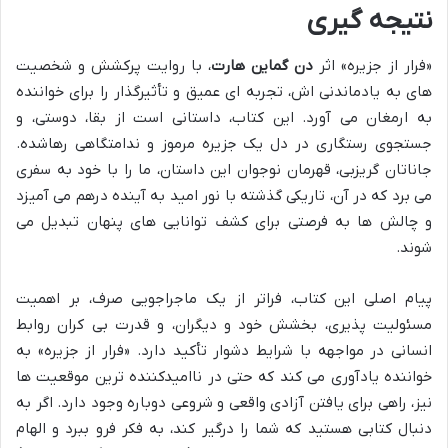
نتیجه گیری
«فرار از جزیره» اثر
دن گماین هارت
، با روایت پرکشش و شخصیت
های به یادماندنی اش، تجربه ای عمیق و تأثیرگذار را برای خواننده
به ارمغان می آورد. این کتاب، داستانی است از بقا، دوستی، و
جستجوی رستگاری در دل یک جزیره مرموز و ندامتگاهی رهاشده.
جاناتان گریزبی، قهرمان نوجوان این داستان، ما را با خود به سفری
می برد که در آن، تاریکی گذشته با نور امید به آینده درهم می آمیزد
و چالش ها به فرصتی برای کشف توانایی های پنهان تبدیل می
شوند.
پیام اصلی این کتاب، فراتر از یک ماجراجویی صرف، بر اهمیت
مسئولیت پذیری، بخشش خود و دیگران، و قدرت بی کران روابط
انسانی در مواجهه با شرایط دشوار تأکید دارد. «فرار از جزیره» به
خواننده یادآوری می کند که حتی در ناامیدکننده ترین موقعیت ها
نیز، راهی برای یافتن آزادی واقعی و شروعی دوباره وجود دارد. اگر به
دنبال کتابی هستید که شما را درگیر کند، به فکر فرو ببرد و الهام