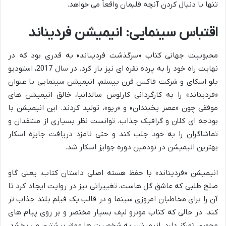
تنها با دنبال کردن آنچه قلبمان واقعاً می خواهد.
اقتباس سینمایی: انیمیشن فردیناند
محبوبیت جهانی کتاب «سرگذشت فردیناند» به قدری بود که در
نهایت راه خود را به پرده نقره ای نیز باز کرد. در سال 2017، استودیو
بلو اسکای و شرکت فاکس قرن بیستم، انیمیشن سینمایی با عنوان
«فردیناند» را به کارگردانی کارلوس سالدانیا، خالق انیمیشن های
موفقی چون «عصر یخبندان» و «ریو»، تولید کردند. این انیمیشن با
بودجه ای کلان و گرافیک جذاب، توانست نظر بسیاری از منتقدان و
تماشاگران را به خود جلب کند و حتی نامزد دریافت جایزه اسکار
بهترین انیمیشن در نودمین دوره جوایز اسکار شد.
انیمیشن «فردیناند» با حفظ هسته اصلی داستان کتاب، یعنی گاو
صلح طلبی که عاشق گل هاست، تغییراتی نیز در روایت ایجاد کرد تا
آن را برای مخاطبان امروزی سینما و در قالب یک فیلم بلند جذاب تر
کند. در حالی که کتاب مونرو لیف بسیار مختصر و بر روی پیام های
محوری تمرکز دارد، انیمیشن به شخصیت ها عمق بیشتری می بخشد،