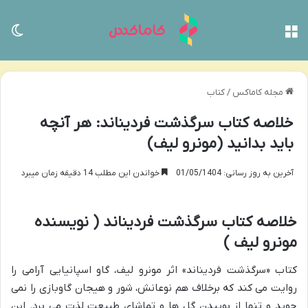
منو
تغی
مجله کاماکس
/
کتاب
خلاصه کتاب سرگذشت فردیناند: هر آنچه
باید بدانید (مونرو لیف)
آخرین به روز رسانی: 01/05/1404
خواندن این مطلب 14 دقیقه زمان میبرد
خلاصه کتاب سرگذشت فردیناند ( نویسنده
مونرو لیف )
کتاب «سرگذشت فردیناند» اثر مونرو لیف، گاو اسپانیایی آرامی را
روایت می کند که برخلاف هم نوعانش، شور و هیجان گاوبازی را نمی
جوید و تنها از بوییدن گل ها و تماشای طبیعت لذت می برد. این