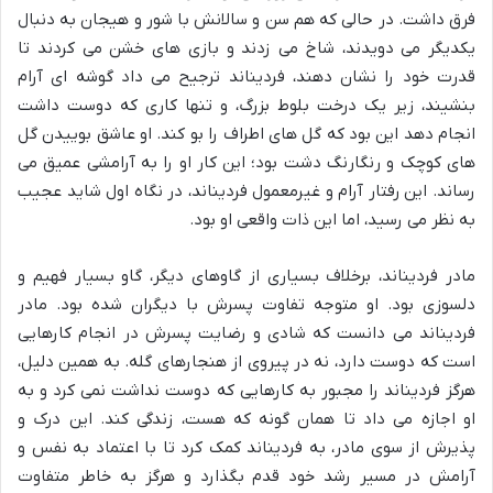
فرق داشت. در حالی که هم سن و سالانش با شور و هیجان به دنبال
یکدیگر می دویدند، شاخ می زدند و بازی های خشن می کردند تا
قدرت خود را نشان دهند، فردیناند ترجیح می داد گوشه ای آرام
بنشیند، زیر یک درخت بلوط بزرگ، و تنها کاری که دوست داشت
انجام دهد این بود که گل های اطراف را بو کند. او عاشق بوییدن گل
های کوچک و رنگارنگ دشت بود؛ این کار او را به آرامشی عمیق می
رساند. این رفتار آرام و غیرمعمول فردیناند، در نگاه اول شاید عجیب
به نظر می رسید، اما این ذات واقعی او بود.
مادر فردیناند، برخلاف بسیاری از گاوهای دیگر، گاو بسیار فهیم و
دلسوزی بود. او متوجه تفاوت پسرش با دیگران شده بود. مادر
فردیناند می دانست که شادی و رضایت پسرش در انجام کارهایی
است که دوست دارد، نه در پیروی از هنجارهای گله. به همین دلیل،
هرگز فردیناند را مجبور به کارهایی که دوست نداشت نمی کرد و به
او اجازه می داد تا همان گونه که هست، زندگی کند. این درک و
پذیرش از سوی مادر، به فردیناند کمک کرد تا با اعتماد به نفس و
آرامش در مسیر رشد خود قدم بگذارد و هرگز به خاطر متفاوت