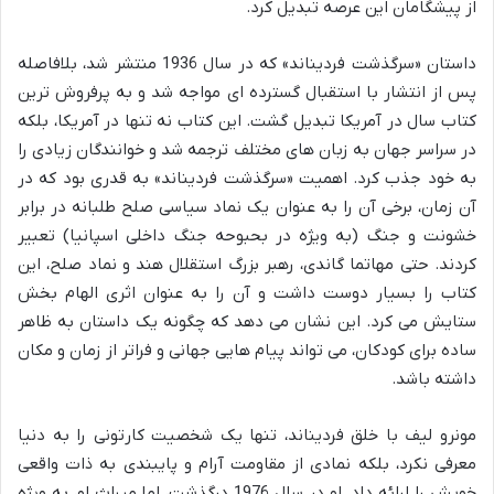
از پیشگامان این عرصه تبدیل کرد.
داستان «سرگذشت فردیناند» که در سال 1936 منتشر شد، بلافاصله
پس از انتشار با استقبال گسترده ای مواجه شد و به پرفروش ترین
کتاب سال در آمریکا تبدیل گشت. این کتاب نه تنها در آمریکا، بلکه
در سراسر جهان به زبان های مختلف ترجمه شد و خوانندگان زیادی را
به خود جذب کرد. اهمیت «سرگذشت فردیناند» به قدری بود که در
آن زمان، برخی آن را به عنوان یک نماد سیاسی صلح طلبانه در برابر
خشونت و جنگ (به ویژه در بحبوحه جنگ داخلی اسپانیا) تعبیر
کردند. حتی مهاتما گاندی، رهبر بزرگ استقلال هند و نماد صلح، این
کتاب را بسیار دوست داشت و آن را به عنوان اثری الهام بخش
ستایش می کرد. این نشان می دهد که چگونه یک داستان به ظاهر
ساده برای کودکان، می تواند پیام هایی جهانی و فراتر از زمان و مکان
داشته باشد.
مونرو لیف با خلق فردیناند، تنها یک شخصیت کارتونی را به دنیا
معرفی نکرد، بلکه نمادی از مقاومت آرام و پایبندی به ذات واقعی
خویش را ارائه داد. او در سال 1976 درگذشت، اما میراث او، به ویژه