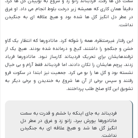
سمت گل ها رفت. فردیناند زانو زد و شروع به بوییدن گل ها کرد،
دقیقاً همان کاری که همیشه زیر درخت بلوط انجام می داد. او غرق
در عطر دل انگیز گل ها شده بود و هیچ علاقه ای به جنگیدن
نداشت.
این رفتار غیرمنتظره، همه را شوکه کرد. ماتادورها که انتظار یک گاو
خشن و جنگجو را داشتند، گیج و درمانده شده بودند. هیچ یک از
ترفندهایشان برای تحریک فردیناند کارساز نبود. ماتادورها فریاد
زدند، پرچم هایشان را تکان دادند، اما فردیناند فقط آرام و بی خیال
نشسته بود و گل ها را بو می کرد. جمعیت نیز ابتدا در سکوت فرو
رفتند و سپس برخی از آن ها شروع به خندیدن و برخی دیگر به
تشویق این گاو صلح طلب پرداختند.
فردیناند به جای اینکه با خشم و قدرت به سمت
ماتادورها یورش ببرد، زانو زد و غرق در عطر دل
انگیز گل ها شد و هیچ علاقه ای به جنگیدن
نداشت.