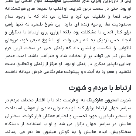
یکی از بارزترین ویژگی های شخصیتی
هاوکینگ
، شوخ طبعی بی نظیر
او بود، حتی در سخت ترین شرایط. او اغلب با لطیفه های هوشمندانه
خود، فضا را تلطیف می کرد و نشان می داد که با وجود تمام
محدودیت ها، روحیه زنده ای دارد. این شوخ طبعی، نه تنها راهی
برای کنار آمدن با مشکلات بود، بلکه ابزاری برای ارتباط با دیگران و
ایجاد حس نزدیکی به شمار می رفت. او با شوخ طبعی خود، مرزهای
ناتوانی را شکست و نشان داد که زندگی حتی در سخت ترین فرم
هایش نیز می تواند پر از لحظات شاد و طنزآمیز باشد. امید، عنصر
جدایی ناپذیر دیگری در زندگی او بود. او هرگز از زندگی و تحقیق دست
نکشید و همواره به آینده و پیشرفت علم نگاهی خوش بینانه داشت.
ارتباط با مردم و شهرت
شهرت
استیون هاوکینگ
به او فرصت داد تا با اقشار مختلف مردم در
سراسر جهان ارتباط برقرار کند. او به عنوان نمادی از هوش، استقامت
و تسخیر ناپذیری، مورد تحسین و احترام همگان قرار گرفت. سخنرانی
هایش در سراسر جهان برگزار می شد و او با استفاده از دستگاه
سخنگویش، ایده هایش را به گوش میلیون ها نفر می رساند.