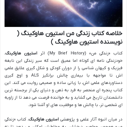
خلاصه کتاب زندگی من استیون هاوکینگ (
نویسنده استیون هاوکینگ )
کتاب «زندگی من» (My Brief History) اثر
استیون هاوکینگ
،
خودزندگی نامه ای کوتاه اما عمیق است که سیر زندگی این نابغه
فیزیک و کیهان شناسی را از دوران کودکی و شکل گیری علایق علمی
اش تا مواجهه با بیماری چالش برانگیز ALS و اوج گیری
دستاوردهای علمی اش، با زبانی ساده و صمیمی روایت می کند. این
کتاب پنجره ای منحصر به فرد به ذهن و دنیای یکی از برجسته ترین
دانشمندان تاریخ می گشاید و به خواننده فرصت می دهد تا از زاویه
ای شخصی تر، با چالش ها و موفقیت های او آشنا شود.
در میان انبوه آثار علمی و پژوهشی
استیون هاوکینگ
، کتاب «زندگی
من» همچون جواهری درخشان، به مخاطبان امکان می دهد تا نه