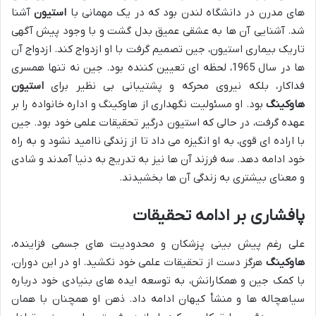
های مدرن در دانشگاه لندن بود که در یک مهمانی با
استیون
آشنا
شد. آشنایی آن ها به عشقی عمیق بدل گشت و با وجود پیش آگهی
تاریک بیماری استیون، جین تصمیم گرفت با او ازدواج کند. ازدواج آن
ها در سال 1965، لحظه ای تعیین کننده بود. جین نه تنها همسری
فداکار، بلکه نیروی محرکه و پشتیبانی بی نظیر برای
استیون
هاوکینگ
بود. او مسئولیت نگهداری از هاوکینگ و اداره خانواده را بر
عهده گرفت، در حالی که استیون درگیر تحقیقات علمی خود بود. جین
با اراده ای قوی، به او انگیزه می داد تا از زندگی ناامید نشود و به راه
خود ادامه دهد. سه فرزند آن ها نیز به تدریج به دنیا آمدند و شادی
و معنای بیشتری به زندگی آن ها بخشیدند.
پافشاری بر ادامه تحقیقات
علی رغم پیش بینی پزشکان و محدودیت های جسمی فزاینده،
هاوکینگ
هرگز دست از تحقیقات علمی خود نکشید. او در این دوران،
با کمک جین و همکارانش، به توسعه ایده های بنیادی خود درباره
سیاهچاله ها و منشأ کیهان ادامه داد. ذهن او همچنان با همان