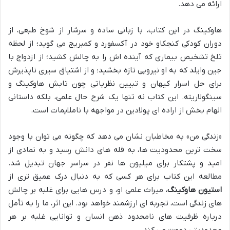
ارائه می دهد.
هاوکینگ در این کتاب، با زبانی ساده و سرشار از شوخ طبعی، از
دوران کودکی کنجکاو خود در آکسفورد و کمبریج می گوید؛ از لحظه
تلخ تشخیص بیماری که آینده اش را به چالش کشید؛ از ازدواج با
جین وایلد که به او نیرویی تازه بخشید؛ و از اشتیاق سیری ناپذیرش
برای حل اسرار کیهان و تبیین نظریاتی چون تابش هاوکینگ و
سینگولاریته. این کتاب نه تنها یک شرح حال علمی، بلکه داستانی
الهام بخش از اراده ای پولادین در مواجهه با ناملایمات است.
«زندگی من» به مخاطبان نشان می دهد که چگونه می توان با وجود
سخت ترین محدودیت ها، به قله های دانش رسید و به نمادی از
امید و پشتکار برای میلیون ها نفر در سراسر جهان تبدیل شد.
مطالعه این کتاب برای هر کسی که به دنبال درک عمیق تری از
استیون هاوکینگ
، میراث علمی او، و درس هایی برای غلبه بر چالش
های زندگی است، تجربه ای ارزشمند خواهد بود. این اثر، ما را به تأمل
درباره ظرفیت های نامحدود ذهن انسان و توانایی غلبه بر هر