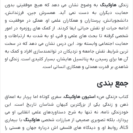
زندگی
هاوکینگ
به وضوح نشان می دهد که هیچ موفقیتی بدون
حمایت دیگران به دست نمی آید. همسرش جین، فرزندانش،
دانشجویانش، پرستاران و همکاران علمی او، همگی در موفقیت و
ادامه حیات او نقش حیاتی ایفا کردند. از کمک های روزمره در امور
شخصی گرفته تا بحث های علمی و فنی، او به شدت به ارتباطات و
حمایت اجتماعی وابسته بود. این درس نشان می دهد که در سخت
ترین شرایط، نقش جامعه و نزدیکان در توانمندسازی افراد و کمک به
آن ها برای رسیدن به پتانسیل هایشان، بسیار کلیدی است. زندگی او
شاهدی بر قدرت همدلی و همکاری انسانی است.
جمع بندی
کتاب «زندگی من»
استیون هاوکینگ
، سفری کوتاه اما پربار به اعماق
ذهن و زندگی یکی از بزرگترین کیهان شناسان تاریخ است. این
خودزندگی نامه، نه تنها به شرح دستاوردهای علمی انقلابی او می
پردازد، بلکه تصویری صمیمی از مبارزات شخصی
هاوکینگ
با بیماری
ALS، روابط او، و دیدگاه های فلسفی اش درباره جهان و هستی را