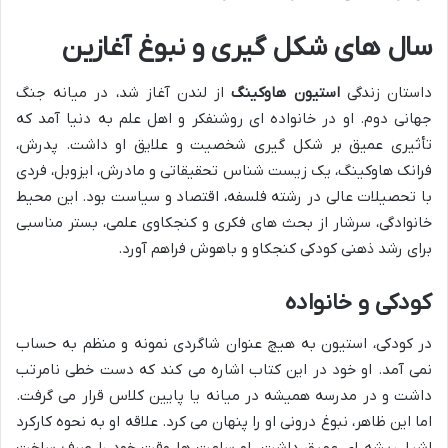
سال های شکل گیری و نبوغ آغازین
داستان زندگی
استیون هاوکینگ
از لندن آغاز شد، در میانه جنگ
جهانی دوم. او در خانواده ای روشنفکر و اهل علم به دنیا آمد که
تأثیری عمیق بر شکل گیری شخصیت و علایق او داشت. پدرش،
فرانک هاوکینگ، یک زیست شناس تحقیقاتی و مادرش، ایزوبل، فردی
با تحصیلات عالی در رشته فلسفه، اقتصاد و سیاست بود. این محیط
خانوادگی، سرشار از بحث های فکری و کنجکاوی علمی، بستر مناسبی
برای رشد ذهنی کودکی کنجکاو و باهوش فراهم آورد.
کودکی و خانواده
در کودکی، استیون به هیچ عنوان شاگردی نمونه و منظم به حساب
نمی آمد. او خود در این کتاب اشاره می کند که دست خطی نامرتب
داشت و در مدرسه همیشه در میانه یا پایین کلاس قرار می گرفت.
اما این ظاهر، نبوغ درونی او را پنهان می کرد. علاقه او به نحوه کارکرد
اشیا، ریشه ای عمیق داشت. او ساعت ها وقت خود را صرف ساخت