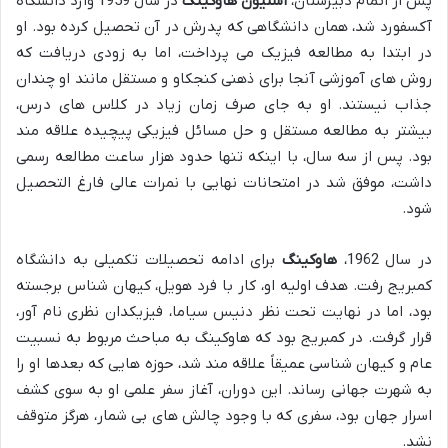
پس از اتمام دبیرستان،
استیون هاوکینگ
در سال 1959 وارد دانشگاه
آکسفورد شد، همان دانشگاهی که پدرش در آن تحصیل کرده بود. او
در ابتدا به مطالعه فیزیک می پرداخت، اما به زودی دریافت که
روش های آموزشی آنجا برای ذهنی کنجکاو و مستقل مانند او چندان
جذاب نیستند. او به جای صرف زمان زیاد در کلاس های درس،
بیشتر به مطالعه مستقل و حل مسائل فیزیکی پیچیده علاقه مند
بود. پس از سه سال، با اینکه تنها حدود هزار ساعت مطالعه رسمی
داشت، موفق شد در امتحانات نهایی با نمرات عالی فارغ التحصیل
شود.
در سال 1962،
هاوکینگ
برای ادامه تحصیلات تکمیلی به دانشگاه
کمبریج رفت. هدف اولیه او، کار با فرد هویل، کیهان شناس برجسته
بود، اما در نهایت تحت نظر دنیس سیاما، فیزیکدان نظری نام آور،
قرار گرفت. در کمبریج بود که هاوکینگ به مباحث مربوط به نسبیت
عام و کیهان شناسی عمیقاً علاقه مند شد، حوزه هایی که بعدها او را
به شهرت جهانی رساند. این دوران، آغاز سفر علمی او به سوی کشف
اسرار جهان بود، سفری که با وجود چالش های بی شمار، هرگز متوقف
نشد.