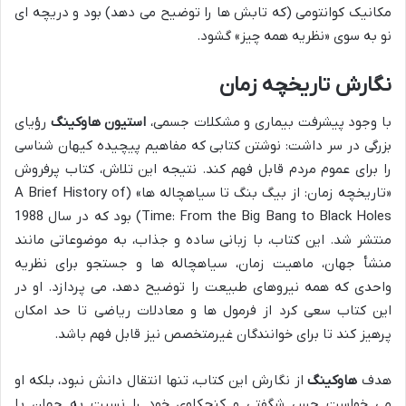
مکانیک کوانتومی (که تابش ها را توضیح می دهد) بود و دریچه ای
نو به سوی «نظریه همه چیز» گشود.
نگارش تاریخچه زمان
با وجود پیشرفت بیماری و مشکلات جسمی،
استیون هاوکینگ
رؤیای
بزرگی در سر داشت: نوشتن کتابی که مفاهیم پیچیده کیهان شناسی
را برای عموم مردم قابل فهم کند. نتیجه این تلاش، کتاب پرفروش
«تاریخچه زمان: از بیگ بنگ تا سیاهچاله ها» (A Brief History of
Time: From the Big Bang to Black Holes) بود که در سال 1988
منتشر شد. این کتاب، با زبانی ساده و جذاب، به موضوعاتی مانند
منشأ جهان، ماهیت زمان، سیاهچاله ها و جستجو برای نظریه
واحدی که همه نیروهای طبیعت را توضیح دهد، می پردازد. او در
این کتاب سعی کرد از فرمول ها و معادلات ریاضی تا حد امکان
پرهیز کند تا برای خوانندگان غیرمتخصص نیز قابل فهم باشد.
هدف
هاوکینگ
از نگارش این کتاب، تنها انتقال دانش نبود، بلکه او
می خواست حس شگفتی و کنجکاوی خود را نسبت به جهان با