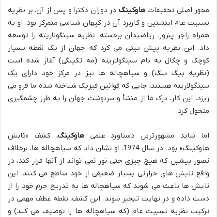
محور اصلی تحقیقات
هاوکینگ
در دوران دکترا و پس از آن، بر نظریه
نسبیت عام اینشتین و کاربرد آن در کیهان شناسی متمرکز بود. او به
همراه راجر پنروز، ریاضیدان برجسته، نظریه سینگولاریته را توسعه
داد. این نظریه پیش بینی می کرد که جهان از یک نقطه بسیار
کوچک و چگال به نام سینگولاریته (مه تکینگی) آغاز شده است
(نظریه بیگ بنگ) و سیاهچاله ها نیز در مرکز خود دارای یک
سینگولاریته هستند، جایی که قوانین فیزیک شناخته شده ما فرو می
ریزد. این کار، درک ما از منشأ و سرنوشت جهان را به طرز چشمگیری
متحول کرد.
اما شاید مشهورترین دستاورد علمی
هاوکینگ
، کشف «تابش
هاوکینگ» بود. در سال 1974، او نشان داد که سیاهچاله ها، برخلاف
تصور پیشین که هیچ چیزی حتی نور نمی تواند از آنها فرار کند، در
واقع تابش های حرارتی بسیار ضعیفی از خود ساطع می کنند. این
تابش ها باعث می شوند که سیاهچاله ها به تدریج جرم خود را از
دست داده و در نهایت تبخیر شوند. این کشف، نقطه عطف مهمی در
ترکیب نظریه نسبیت عام (که سیاهچاله ها را توصیف می کند) و