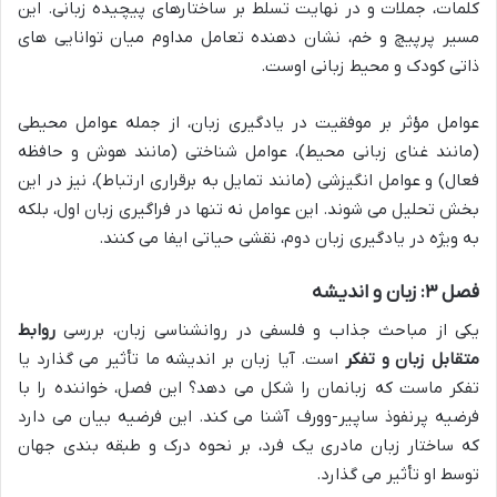
کلمات، جملات و در نهایت تسلط بر ساختارهای پیچیده زبانی. این
مسیر پرپیچ و خم، نشان دهنده تعامل مداوم میان توانایی های
ذاتی کودک و محیط زبانی اوست.
عوامل مؤثر بر موفقیت در یادگیری زبان، از جمله عوامل محیطی
(مانند غنای زبانی محیط)، عوامل شناختی (مانند هوش و حافظه
فعال) و عوامل انگیزشی (مانند تمایل به برقراری ارتباط)، نیز در این
بخش تحلیل می شوند. این عوامل نه تنها در فراگیری زبان اول، بلکه
به ویژه در یادگیری زبان دوم، نقشی حیاتی ایفا می کنند.
فصل ۳: زبان و اندیشه
یکی از مباحث جذاب و فلسفی در روانشناسی زبان، بررسی
روابط
متقابل زبان و تفکر
است. آیا زبان بر اندیشه ما تأثیر می گذارد یا
تفکر ماست که زبانمان را شکل می دهد؟ این فصل، خواننده را با
فرضیه پرنفوذ ساپیر-وورف آشنا می کند. این فرضیه بیان می دارد
که ساختار زبان مادری یک فرد، بر نحوه درک و طبقه بندی جهان
توسط او تأثیر می گذارد.