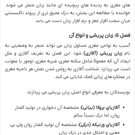
های مغزی به پدیده های پیچیده ای مانند زبان منجر می شوند.
خواننده با مطالعه این بخش، به درک عمیق تری از پیوند ناگسستنی
میان سخت افزار مغز و نرم افزار زبان دست می یابد.
فصل ۵: زبان پریشی و انواع آن
آسیب به نواحی مغزی مسئول زبان می تواند منجر به وضعیتی به
نام
زبان پریشی (آفازی)
شود. این فصل به تعریف آفازی و علل
ایجاد آن، که معمولاً شامل سکته مغزی، ضربه مغزی، تومور یا عفونت
است، می پردازد. شناخت آفازی به روشن شدن نقش هر ناحیه مغزی
در عملکردهای زبانی کمک شایانی می کند.
نویسندگان به معرفی انواع اصلی زبان پریشی می پردازند:
آفازیای بروکا (بیانی):
مشخصه آن دشواری در تولید گفتار
روان، اما درک نسبتاً سالم.
آفازیای ورنیکه (درکی):
مشخصه آن تولید گفتار روان ولی بی
معنی، و اختلال جدی در درک زبان.